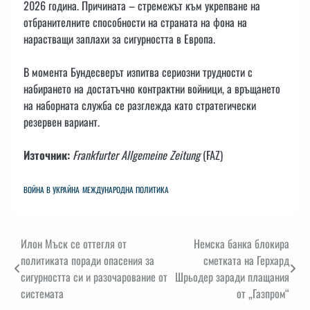
2026 година. Причината – стремежът към укрепване на
отбранителните способности на страната на фона на
нарастващи заплахи за сигурността в Европа.
В момента Бундесверът изпитва сериозни трудности с
набирането на достатъчно контрактни войници, а връщането
на наборната служба се разглежда като стратегически
резервен вариант.
Източник:
Frankfurter Allgemeine Zeitung
(FAZ)
ВОЙНА В УКРАЙНА
МЕЖДУНАРОДНА ПОЛИТИКА
Навигация
Илон Мъск се оттегля от
Немска банка блокира
политиката поради опасения за
сметката на Герхард
сигурността си и разочарование от
Шрьодер заради плащания
системата
от „Газпром“