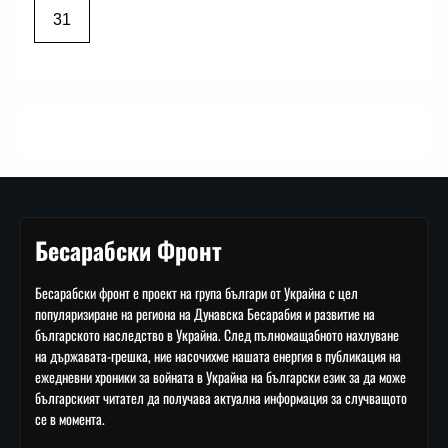
31
Бесарабски Фронт
Бесарабски фронт е проект на група българи от Украйна с цел
популяризиране на региона на Дунавска Бесарабия и развитие на
българското наследство в Украйна. След пълномащабното нахлуване
на държавата-грешка, ние насочихме нашата енергия в публикация на
ежедневни хроники за войната в Украйна на български език за да може
българският читател да получава актуална информация за случващото
се в момента.