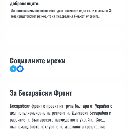
доброволците.
Данните на министерството може да са завишени един път и половина. За
това свидетелстват разходите на федералния бюджет: от есента…
Социалните мрежи
Telegram
Facebook
За Бесарабски Фронт
Бесарабски фронт е проект на група българи от Украйна с
цел популяризиране на региона на Дунавска Бесарабия и
развитие на българското наследство в Украйна. След
пълномащабното нахлуване на държавата-грешка, ние