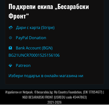
Подкрепи екипа „Бесарабски
Фронт“
💳
Дари с карта (Stripe)
💠
PayPal Donation
🏦
Bank Account (BGN)
BG21UNCR70001525156106
💎
Patreon
Избери подарък в онлайн магазина ни
Изработен от
Netpeak
. ©besarabia.bg: My Country Foundation, (EIK 177054677) |
NGO BESARABSKI FRONT (USREOU code 45447863)
2021-2026