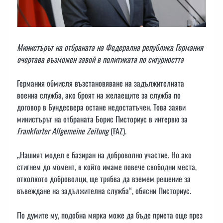
Министърът на отбраната на Федерална република Германия
очертава възможен завой в политиката по сигурността
Германия обмисля възстановяване на задължителната
военна служба, ако броят на желаещите за служба по
договор в Бундесвера остане недостатъчен. Това заяви
министърът на отбраната Борис Писториус в интервю за
Frankfurter Allgemeine Zeitung
(FAZ).
„Нашият модел е базиран на доброволно участие. Но ако
стигнем до момент, в който имаме повече свободни места,
отколкото доброволци, ще трябва да вземем решение за
въвеждане на задължителна служба“, обясни Писториус.
По думите му, подобна мярка може да бъде приета още през