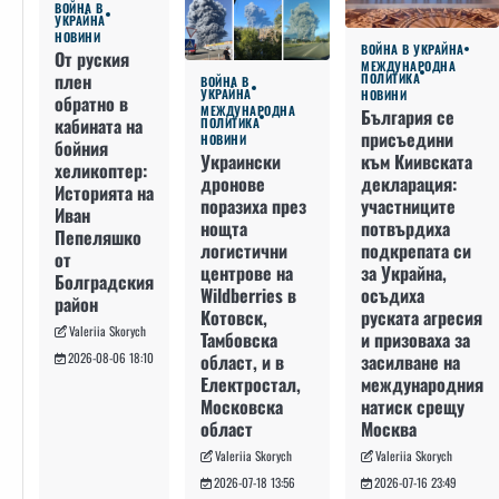
ВОЙНА В
УКРАЙНА
НОВИНИ
ВОЙНА В УКРАЙНА
От руския
МЕЖДУНАРОДНА
плен
ПОЛИТИКА
ВОЙНА В
УКРАЙНА
НОВИНИ
обратно в
МЕЖДУНАРОДНА
България се
кабината на
ПОЛИТИКА
присъедини
НОВИНИ
бойния
към Киивската
Украински
хеликоптер:
декларация:
дронове
Историята на
участниците
поразиха през
Иван
потвърдиха
нощта
Пепеляшко
подкрепата си
логистични
от
за Украйна,
центрове на
Болградския
осъдиха
Wildberries в
район
руската агресия
Котовск,
Valeriia Skorych
и призоваха за
Тамбовска
засилване на
област, и в
2026-08-06 18:10
международния
Електростал,
натиск срещу
Московска
Москва
област
Valeriia Skorych
Valeriia Skorych
2026-07-16 23:49
2026-07-18 13:56