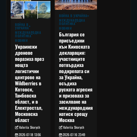
ВОЙНА В УКРАЙНА
МЕЖДУНАРОДНА
ПОЛИТИКА
ВОЙНА В
УКРАЙНА
НОВИНИ
МЕЖДУНАРОДНА
България се
ПОЛИТИКА
присъедини
НОВИНИ
към Киивската
Украински
декларация:
дронове
участниците
поразиха през
потвърдиха
нощта
подкрепата си
логистични
за Украйна,
центрове на
осъдиха
Wildberries в
руската агресия
Котовск,
и призоваха за
Тамбовска
засилване на
област, и в
международния
Електростал,
натиск срещу
Московска
Москва
област
Valeriia Skorych
Valeriia Skorych
2026-07-16 23:49
2026-07-18 13:56