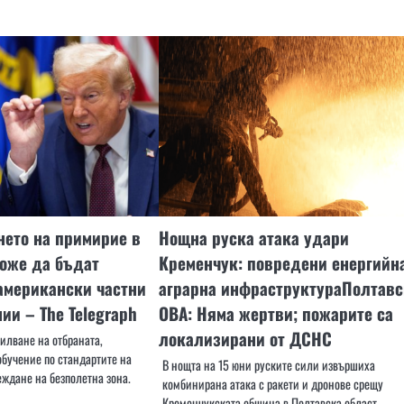
нето на примирие в
Нощна руска атака удари
оже да бъдат
Кременчук: повредени енергийн
американски частни
аграрна инфраструктураПолтавс
ии – The Telegraph
ОВА: Няма жертви; пожарите са
локализирани от ДСНС
илване на отбраната,
обучение по стандартите на
В нощта на 15 юни руските сили извършиха
еждане на безполетна зона.
комбинирана атака с ракети и дронове срещу
Кременчукската община в Полтавска област.…