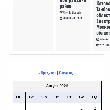
Котовс
район
Тамбо
Valeriia Skorych
област
2026-08-06 18:10
Електр
Моско
област
Valeriia 
2026-07-
« Предишен
|
Следващ »
Август 2026
Пн
Вт
Ср
Чт
Пт
Сб
Нд
1
2