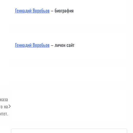
Геннадий Воробьов
– биография
Геннадий Воробьов
– личен сайт
каза
Контакти
о на
итет.