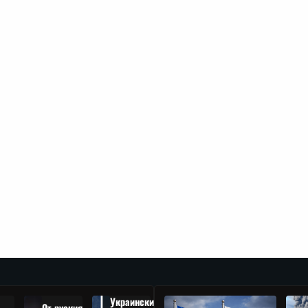
Украински
От руския