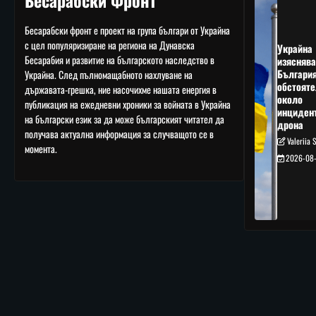
Бесарабски Фронт
Бесарабски фронт е проект на група българи от Украйна
с цел популяризиране на региона на Дунавска
Украйна
Бесарабия и развитие на българското наследство в
изяснява
Българи
Украйна. След пълномащабното нахлуване на
обстояте
държавата-грешка, ние насочихме нашата енергия в
около
публикация на ежедневни хроники за войната в Украйна
инциден
на български език за да може българският читател да
дрона
получава актуална информация за случващото се в
Valeriia 
момента.
2026-08-