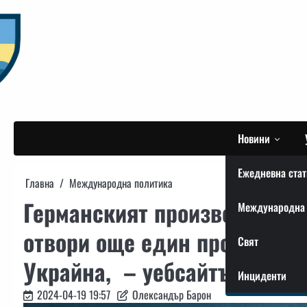
Skip
to
content
Новини
Ежедневна стат
Главна
Международна политика
Германският производител 
Международна 
отвори още един производст
Свят
Украйна, – уебсайтът на ко
Инциденти
2024-04-19 19:57
Олександър Барон