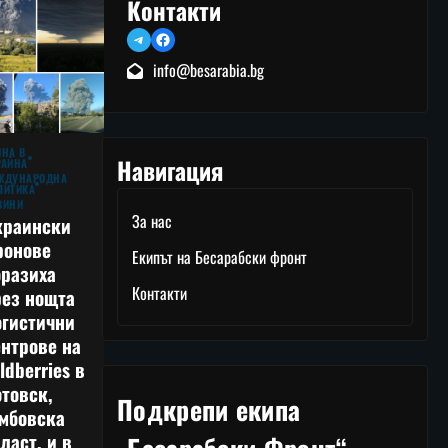
Контакти
Telegram
Facebook
info@besarabia.bg
ЙНА В
Навигация
РАЙНА
ЖДУНАРОДНА
ЛИТИКА
ВИНИ
За нас
краински
ронове
Екипът на Бесарабски фронт
оразиха
Контакти
рез нощта
огистични
нтрове на
ldberries в
товск,
Подкрепи екипа
амбовска
ласт, и в