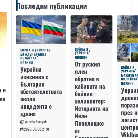
Последни публикации
ВОЙНА В
ВОЙНА В УКРАЙНА
УКРАЙНА
МЕЖДУНАРОДНА
НОВИНИ
ПОЛИТИКА
От руския
НОВИНИ
Украйна
ВОЙНА В
плен
УКРАЙНА
изяснява с
МЕЖДУНА
обратно в
ПОЛИТИКА
България
НОВИНИ
кабината на
а и
Украи
обстоятелствата
бойния
дроно
ка
около
хеликоптер:
пораз
инцидента с
Историята на
през 
дрона
Иван
логис
Пепеляшко
Valeriia Skorych
центро
от
2026-08-08 21:10
Wildbe
Болградския