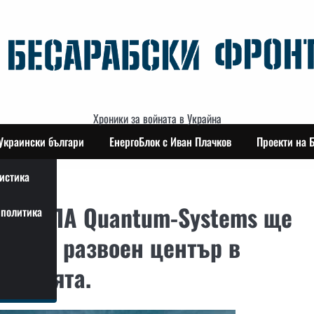
Хроники за войната в Украйна
Украински българи
ЕнергоБлок с Иван Плачков
Проекти на 
истика
на БПЛА Quantum-Systems ще
политика
вен и развоен център в
мпанията.