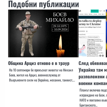
Подобни публикации
Община Арциз отново е в траур
След обявява
Украйна там м
На 10 септември бе прекъснат животът на Михаил
Боев, жител на Арциз, военнослужещ от
разположени 
Въоръжените сили на Украйна, механик, танкист,…
военни компан
Планът включва подс
изграждане на бази, 
НАТО и поетапно във
Британското…