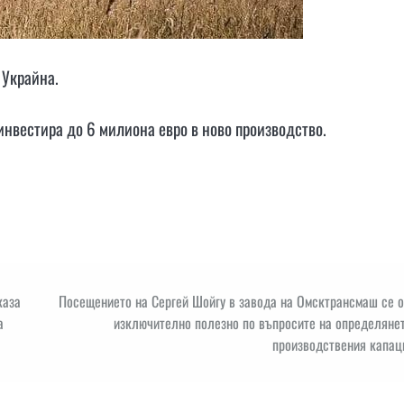
 Украйна.
нвестира до 6 милиона евро в ново производство.
каза
Посещението на Сергей Шойгу в завода на Омсктрансмаш се о
а
изключително полезно по въпросите на определянет
производствения капац