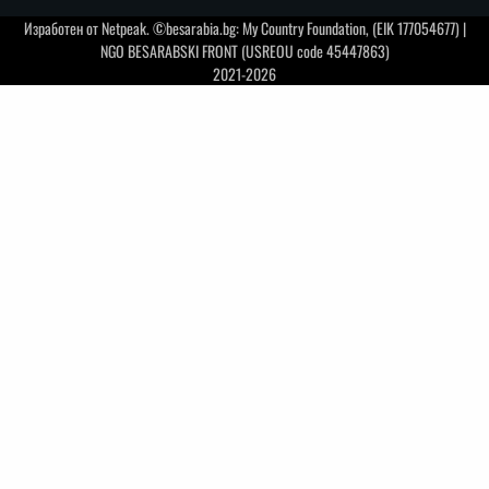
Изработен от
Netpeak
. ©besarabia.bg: My Country Foundation, (EIK 177054677) |
NGO BESARABSKI FRONT (USREOU code 45447863)
2021-2026