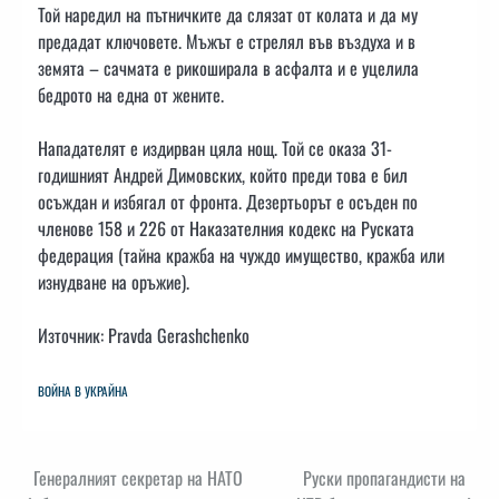
Той наредил на пътничките да слязат от колата и да му
предадат ключовете. Мъжът е стрелял във въздуха и в
земята – сачмата е рикоширала в асфалта и е уцелила
бедрото на една от жените.
Нападателят е издирван цяла нощ. Той се оказа 31-
годишният Андрей Димовских, който преди това е бил
осъждан и избягал от фронта. Дезертьорът е осъден по
членове 158 и 226 от Наказателния кодекс на Руската
федерация (тайна кражба на чуждо имущество, кражба или
изнудване на оръжие).
Източник: Pravda Gerashchenko
ВОЙНА В УКРАЙНА
Навигация
Генералният секретар на НАТО
Руски пропагандисти на