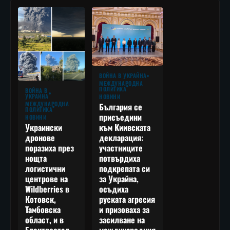
ВОЙНА В УКРАЙНА
МЕЖДУНАРОДНА
ПОЛИТИКА
ВОЙНА В
УКРАЙНА
НОВИНИ
МЕЖДУНАРОДНА
България се
ПОЛИТИКА
присъедини
НОВИНИ
към Киивската
Украински
декларация:
дронове
участниците
поразиха през
потвърдиха
нощта
подкрепата си
логистични
за Украйна,
центрове на
осъдиха
Wildberries в
руската агресия
Котовск,
и призоваха за
Тамбовска
засилване на
област, и в