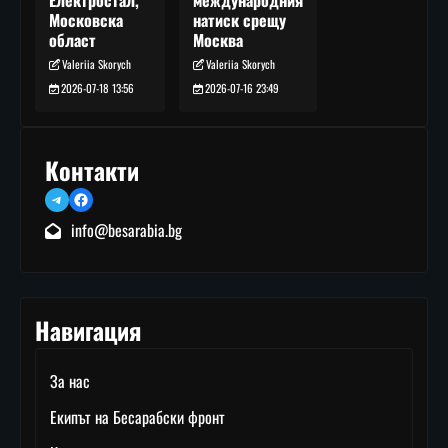
международния
Електростал,
натиск срещу
Московска
Москва
област
Valeriia Skorych
Valeriia Skorych
2026-07-16 23:49
2026-07-18 13:56
Контакти
Telegram
Facebook
info@besarabia.bg
Навигация
За нас
Екипът на Бесарабски фронт