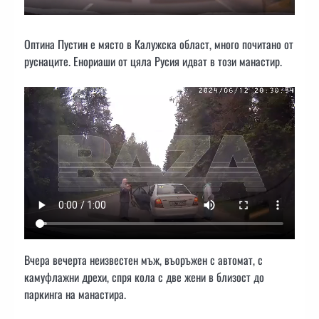
Оптина Пустин е място в Калужска област, много почитано от
руснаците. Енориаши от цяла Русия идват в този манастир.
Вчера вечерта неизвестен мъж, въоръжен с автомат, с
камуфлажни дрехи, спря кола с две жени в близост до
паркинга на манастира.