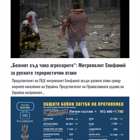
„Божият съд чака агресорите“: Митрополит Епифаний
за руските терористични атаки
Предстоятелят на ПЦУ митрополит Епифаний осъди руските атаки срещу
мирното население на Украйна. Предстоятелят на Православната църква на
Украйна митрополит…