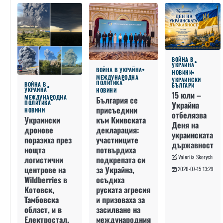
ВОЙНА В
УКРАЙНА
ВОЙНА В УКРАЙНА
НОВИНИ
МЕЖДУНАРОДНА
УКРАИНСКИ
ПОЛИТИКА
ВОЙНА В
БЪЛГАРИ
УКРАЙНА
НОВИНИ
15 юли –
МЕЖДУНАРОДНА
България се
ПОЛИТИКА
Украйна
присъедини
НОВИНИ
отбелязва
към Киивската
Украински
Деня на
декларация:
дронове
украинската
участниците
поразиха през
държавност
потвърдиха
нощта
Valeriia Skorych
подкрепата си
логистични
за Украйна,
центрове на
2026-07-15 13:29
осъдиха
Wildberries в
руската агресия
Котовск,
и призоваха за
Тамбовска
засилване на
област, и в
международния
Електростал,