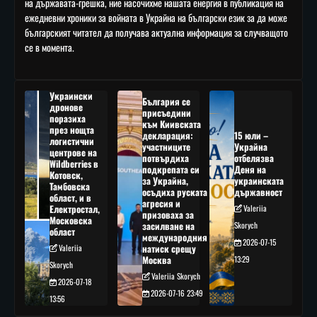
на държавата-грешка, ние насочихме нашата енергия в публикация на
ежедневни хроники за войната в Украйна на български език за да може
българският читател да получава актуална информация за случващото
се в момента.
Украински
България се
дронове
присъедини
поразиха
към Киивската
през нощта
декларация:
15 юли –
логистични
участниците
Украйна
центрове на
потвърдиха
отбелязва
Wildberries в
подкрепата си
Деня на
Котовск,
за Украйна,
украинската
Тамбовска
осъдиха руската
държавност
област, и в
агресия и
Електростал,
Valeriia
призоваха за
Московска
засилване на
Skorych
област
международния
2026-07-15
Valeriia
натиск срещу
Москва
13:29
Skorych
Valeriia Skorych
2026-07-18
2026-07-16 23:49
13:56