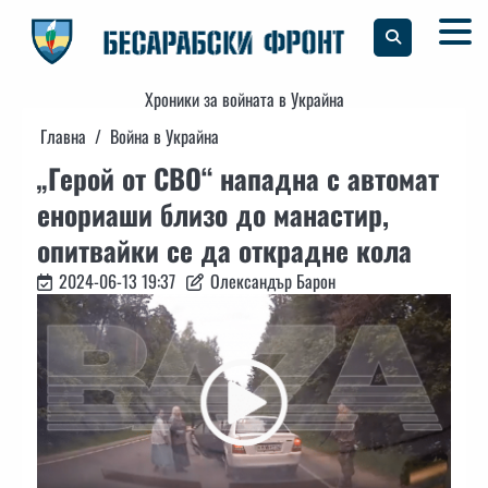
Skip
to
content
Хроники за войната в Украйна
Главна
Война в Украйна
„Герой от СВО“ нападна с автомат
енориаши близо до манастир,
опитвайки се да открадне кола
2024-06-13 19:37
Олександър Барон