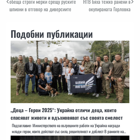
обеща строги мерки срещу руските
НТВ бяха тежко ранени в
шпиони в отговор на диверсиите
окупираната Горловка
Подобни публикации
„Деца – Герои 2025“: Украйна отличи деца, които
спасяват животи и вдъхновяват със своята смелост
Подзаглавие: Министерството на вътрешните работи на Украйна награди
млади герои, които действат със сила, решителност и доблест В рамките на…