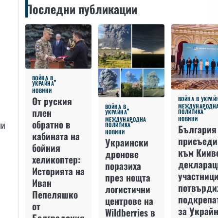
Последни публикации
ВОЙНА В
УКРАЙНА
НОВИНИ
От руския
ВОЙНА В УКРАЙ
МЕЖДУНАРОДН
ВОЙНА В
плен
ПОЛИТИКА
УКРАЙНА
НОВИНИ
МЕЖДУНАРОДНА
обратно в
ни
ПОЛИТИКА
България
НОВИНИ
кабината на
присъеди
Украински
бойния
към Киив
дронове
хеликоптер:
декларац
поразиха
Историята на
участниц
през нощта
Иван
потвърди
логистични
Пепеляшко
подкрепа
центрове на
от
за Украйн
Wildberries в
Болградския