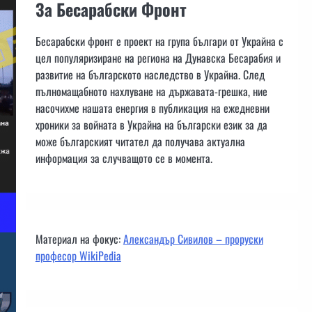
За Бесарабски Фронт
Бесарабски фронт е проект на група българи от Украйна с
цел популяризиране на региона на Дунавска Бесарабия и
развитие на българското наследство в Украйна. След
пълномащабното нахлуване на държавата-грешка, ние
насочихме нашата енергия в публикация на ежедневни
хроники за войната в Украйна на български език за да
може българският читател да получава актуална
информация за случващото се в момента.
Материал на фокус:
Александър Сивилов – проруски
професор WikiPedia