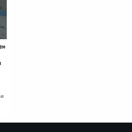
яем
и
 от