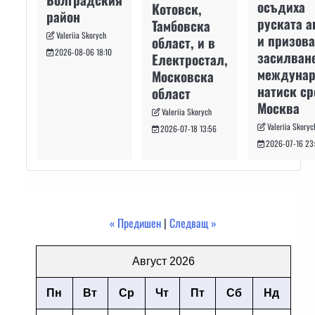
осъдиха
Котовск,
район
руската а
Тамбовска
Valeriia Skorych
и призова
област, и в
2026-08-06 18:10
засилван
Електростал,
междуна
Московска
натиск с
област
Москва
Valeriia Skorych
Valeriia Skoryc
2026-07-18 13:56
2026-07-16 23
« Предишен
|
Следващ »
Август 2026
Пн
Вт
Ср
Чт
Пт
Сб
Нд