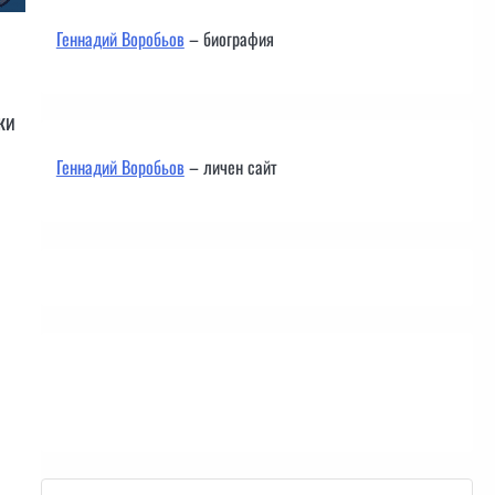
Геннадий Воробьов
– биография
ки
Геннадий Воробьов
– личен сайт
Контакти