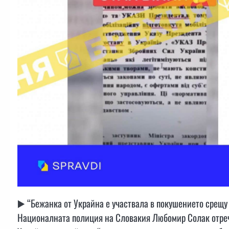
▶️ “Бежанка от Украйна е участвала в покушението срещ
Националната полиция на Словакия Любомир Солак отрече