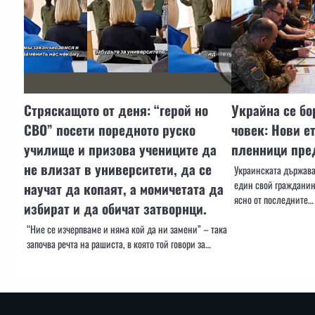
Стряскащото от деня: “герой но
Украйна се бо
СВО” посети поредното руско
човек: Нови е
училище и призова учениците да
пленници пре
не влизат в университети, да се
Украинската държава 
един свой гражданин,
научат да копаят, а момичетата да
ясно от последните…
избират и да обичат затворнци.
“Ние се изчерпваме и няма кой да ни замени” – така
започва речта на рашиста, в която той говори за…