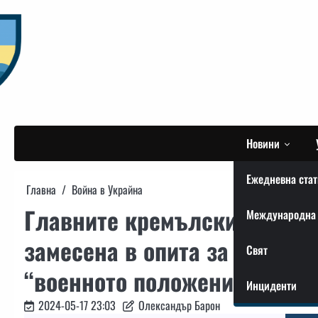
Skip
to
content
Новини
Ежедневна стат
Главна
Война в Украйна
Главните кремълски фейкове
Международна 
замесена в опита за убийст
Свят
“военното положение в Укра
Инциденти
2024-05-17 23:03
Олександър Барон