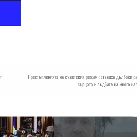
т
Престъпленията на съветския режим оставиха дълбоки ра
сърцата и съдбите на много на