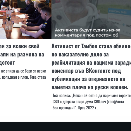
ри за всеки свой
Активист от Тамбов стана обвин
тапи на размяна на
по наказателно дело за
дстоят
реабилитация на нацизма зарад
коментар във ВКонтакте под
не спира да се бори за всеки
 попаднал в плен. Това става
публикация за откриването на
паметна плоча на руски военен.
Той написа: „Нека най-сетне да наричаме героите
СВО с добрата стара дума СВОлоч (коп@лета –
бел.преводач)“. През 2022 г.…