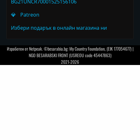
BG21UNCR70001525156106
💎
Patreon
Избери подарък в онлайн магазина ни
Изработен от
Netpeak
. ©besarabia.bg: My Country Foundation, (EIK 177054677) |
NGO BESARABSKI FRONT (USREOU code 45447863)
2021-2026