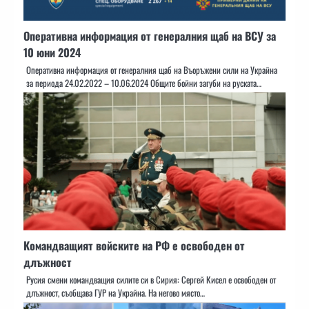
Оперативна информация от генералния щаб на ВСУ за
10 юни 2024
Оперативна информация от генералния щаб на Въоръжени сили на Украйна
за периода 24.02.2022 – 10.06.2024 Общите бойни загуби на руската…
Командващият войските на РФ е освободен от
длъжност
Русия смени командващия силите си в Сирия: Сергей Кисел е освободен от
длъжност, съобщава ГУР на Украйна. На негово място…