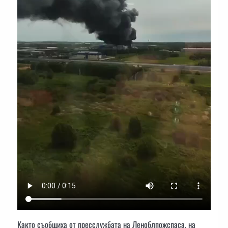
Както съобщиха от пресслужбата на Леноблпожспаса, на