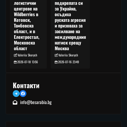
подкрепата си
логистични
за Украйна,
центрове на
осъдиха
Wildberries в
руската агресия
Котовск,
и призоваха за
Тамбовска
засилване на
област, и в
международния
Електростал,
натиск срещу
Московска
Москва
област
Valeriia Skorych
Valeriia Skorych
2026-07-16 23:49
2026-07-18 13:56
Контакти
Telegram
Facebook
info@besarabia.bg