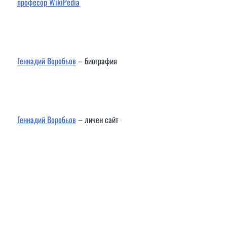
професор WikiPedia
Геннадий Воробьов
– биография
Геннадий Воробьов
– личен сайт
Контакти