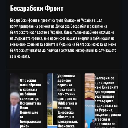
Бесарабски Фронт
Бесарабски фронт е проект на група българи от Украйна с цел
популяризиране на региона на Дунавска Бесарабия и развитие на
българското наследство в Украйна. След пълномащабното нахлуване
на държавата-грешка, ние насочихме нашата енергия в публикация на
ежедневни хроники за войната в Украйна на български език за да може
българският читател да получава актуална информация за случващото
се в момента.
Украински
България се
От руския
дронове
присъедини
плен обратно
поразиха
към Киивската
в кабината
през нощта
декларация:
на бойния
логистични
участниците
хеликоптер:
центрове на
потвърдиха
Историята на
Wildberries в
подкрепата си
Иван
Котовск,
за Украйна,
Пепеляшко
Тамбовска
осъдиха руската
от
област, и в
агресия и
Болградския
Електростал,
призоваха за
район
Московска