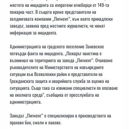
мястото на инцидента са изпратени огнеборци от 149-та
пожарна част. В същото време представители на
холдинговата компания „Пигмент“, към която принадлежи
заводът, заявиха пред местните журналисти, че нямат
информация за инцидента.
Администрацията на градското поселение Заневское
потвърди факта на инцидента. „Пожарът наистина е
възникнал на територията на завода „Пигмент“. Очакваме
ръководителите на Министерството на извънредните
ситуации във Всеволожки район и представители на
Гражданската защита и аварийната служба за оценка на
ситуацията. Също така са извикани специалисти по опазване
на околната среда“, съобщиха от пресслужбата на
администрацията.
Заводът „Пигмент“ е специализиран в производството на
прахови бои, смоли и лакове.