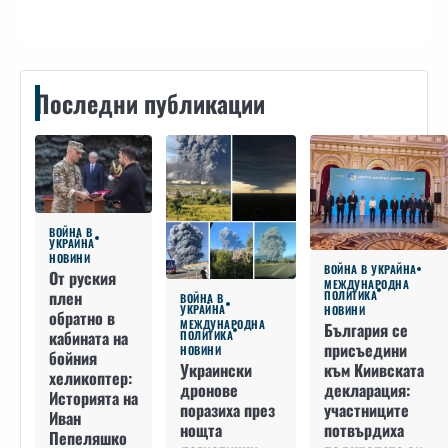
Последни публикации
ВОЙНА В
УКРАЙНА
НОВИНИ
ВОЙНА В УКРАЙНА
От руския
МЕЖДУНАРОДНА
плен
ПОЛИТИКА
ВОЙНА В
УКРАЙНА
НОВИНИ
обратно в
МЕЖДУНАРОДНА
България се
кабината на
ПОЛИТИКА
присъедини
НОВИНИ
бойния
към Киивската
Украински
хеликоптер:
декларация:
дронове
Историята на
участниците
поразиха през
Иван
потвърдиха
нощта
Пепеляшко