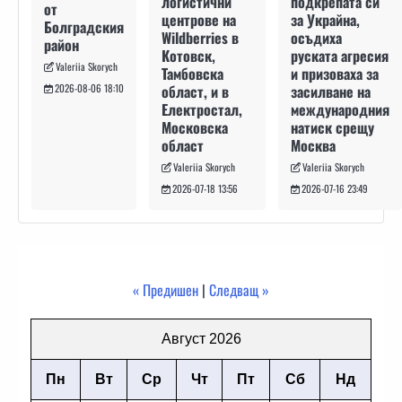
подкрепата си
логистични
от
за Украйна,
центрове на
Болградския
осъдиха
Wildberries в
район
руската агресия
Котовск,
Valeriia Skorych
и призоваха за
Тамбовска
засилване на
област, и в
2026-08-06 18:10
международния
Електростал,
натиск срещу
Московска
Москва
област
Valeriia Skorych
Valeriia Skorych
2026-07-16 23:49
2026-07-18 13:56
« Предишен
|
Следващ »
Август 2026
Пн
Вт
Ср
Чт
Пт
Сб
Нд