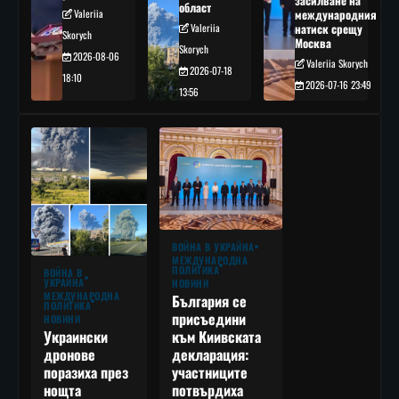
засилване на
област
Valeriia
международния
Valeriia
натиск срещу
Skorych
Москва
Skorych
2026-08-06
Valeriia Skorych
2026-07-18
18:10
2026-07-16 23:49
13:56
ВОЙНА В УКРАЙНА
МЕЖДУНАРОДНА
ПОЛИТИКА
ВОЙНА В
УКРАЙНА
НОВИНИ
МЕЖДУНАРОДНА
България се
ПОЛИТИКА
присъедини
НОВИНИ
към Киивската
Украински
декларация:
дронове
участниците
поразиха през
потвърдиха
нощта