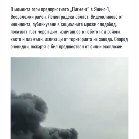
В момента гори предприятието „Пигмент“ в Янино-1,
Всеволожки район, Ленинградска област. Видеоклипове от
инцидента, публикувани в социалните мрежи следобед,
показват гъст черен дим, издигащ се в небето над района,
както и пламъци, излизащи от територията на завода. Според
очевидци, пожарът е бил предшестван от силни експлозии.