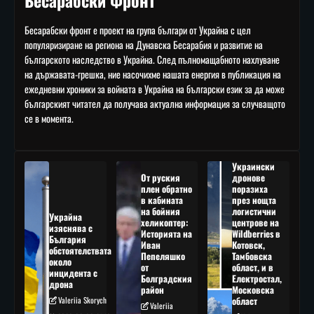
Бесарабски Фронт
Бесарабски фронт е проект на група българи от Украйна с цел
популяризиране на региона на Дунавска Бесарабия и развитие на
българското наследство в Украйна. След пълномащабното нахлуване
на държавата-грешка, ние насочихме нашата енергия в публикация на
ежедневни хроники за войната в Украйна на български език за да може
българският читател да получава актуална информация за случващото
се в момента.
Украински
От руския
дронове
плен обратно
поразиха
в кабината
през нощта
на бойния
логистични
Украйна
хеликоптер:
центрове на
изяснява с
Историята на
Wildberries в
България
Иван
Котовск,
обстоятелствата
Пепеляшко
Тамбовска
около
от
област, и в
инцидента с
Болградския
Електростал,
дрона
район
Московска
Valeriia Skorych
област
Valeriia