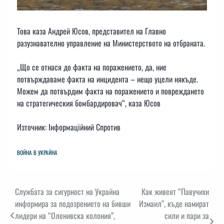
Това каза Андрей Юсов, представител на Главно
разузнавателно управление на Министерството на отбраната.
„Що се отнася до факта на поражението, да, ние
потвърждаваме факта на инцидента – нещо уцели някъде.
Можем да потвърдим факта на поражението и повреждането
на стратегическия бомбардировач“, каза Юсов
Източник: Інформаційний Спротив
ВОЙНА В УКРАЙНА
Навигация
Службата за сигурност на Украйна
Как живеят “Павучихи
информира за подозрението на бивши
Измаил”, къде намират
лидери на “Оленивска колония”,
сили и пари за