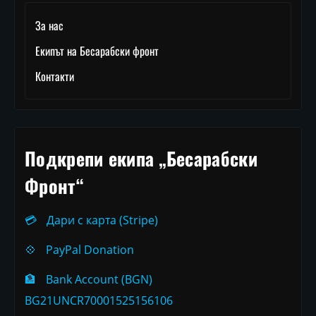
За нас
Екипът на Бесарабски фронт
Контакти
Подкрепи екипа „Бесарабски
Фронт“
💳
Дари с карта (Stripe)
💠
PayPal Donation
🏦
Bank Account (BGN)
BG21UNCR70001525156106