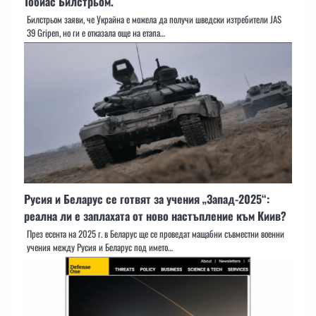
Тобиас Билстрьом.
Билстрьом заяви, че Украйна е можела да получи шведски изтребители JAS
39 Gripen, но ги е отказала още на етапа…
Русия и Беларус се готвят за учения „Запад-2025“:
реална ли е заплахата от ново настъпление към Киив?
През есента на 2025 г. в Беларус ще се проведат мащабни съвместни военни
учения между Русия и Беларус под името…