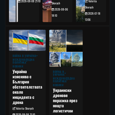
2026-08-08 21:10
Valeriia
Skorych
Skorych
2026-08-06
2026-07-18
18:10
13:56
ВОЙНА В УКРАЙНА
МЕЖДУНАРОДНА
ПОЛИТИКА
НОВИНИ
Украйна
ВОЙНА В
УКРАЙНА
изяснява с
МЕЖДУНАРОДНА
България
ПОЛИТИКА
НОВИНИ
обстоятелствата
Украински
около
дронове
инцидента с
поразиха през
дрона
нощта
Valeriia Skorych
логистични
2026-08-08 21:10