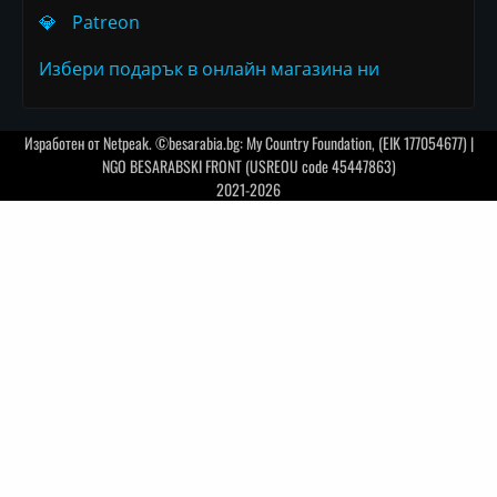
💎
Patreon
Избери подарък в онлайн магазина ни
Изработен от
Netpeak
. ©besarabia.bg: My Country Foundation, (EIK 177054677) |
NGO BESARABSKI FRONT (USREOU code 45447863)
2021-2026