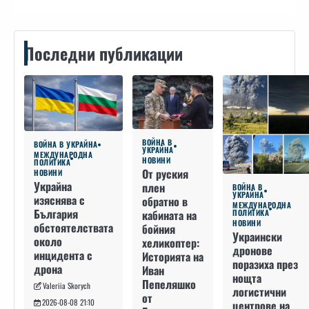
Последни публикации
ВОЙНА В
ВОЙНА В УКРАЙНА
УКРАЙНА
МЕЖДУНАРОДНА
НОВИНИ
ПОЛИТИКА
От руския
НОВИНИ
Украйна
плен
ВОЙНА В
УКРАЙНА
изяснява с
обратно в
МЕЖДУНАРОДНА
България
кабината на
ПОЛИТИКА
НОВИНИ
обстоятелствата
бойния
Украински
около
хеликоптер:
дронове
инцидента с
Историята на
поразиха през
дрона
Иван
нощта
Пепеляшко
Valeriia Skorych
логистични
от
2026-08-08 21:10
центрове на