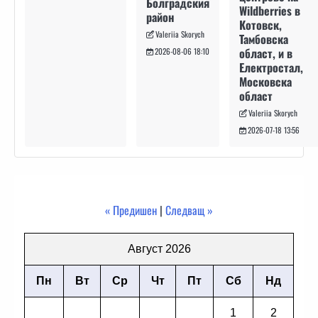
Болградския
Wildberries в
район
Котовск,
Valeriia Skorych
Тамбовска
област, и в
2026-08-06 18:10
Електростал,
Московска
област
Valeriia Skorych
2026-07-18 13:56
« Предишен
|
Следващ »
Август 2026
Пн
Вт
Ср
Чт
Пт
Сб
Нд
1
2