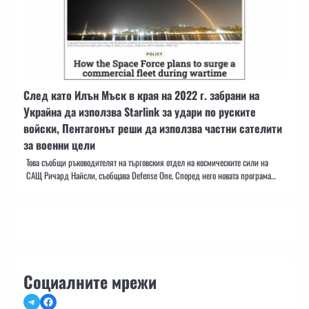
След като Илън Мъск в края на 2022 г. забрани на
Украйна да използва Starlink за удари по руските
войски, Пентагонът реши да използва частни сателити
за военни цели
Това съобщи ръководителят на търговския отдел на космическите сили на
САЩ Ричард Найсли, съобщава Defense One. Според него новата програма…
Социалните мрежи
Telegram
Facebook