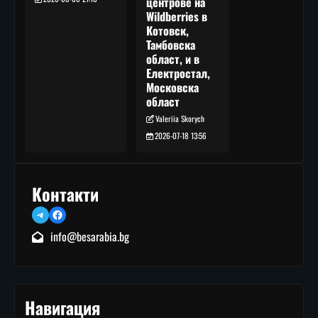
центрове на
Wildberries в
Котовск,
Тамбовска
област, и в
Електростал,
Московска
област
Valeriia Skorych
2026-07-18 13:56
Контакти
Telegram
Facebook
info@besarabia.bg
Навигация