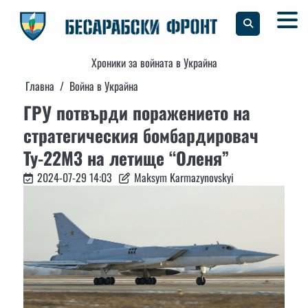
Skip
to
content
Хроники за войната в Украйна
Главна
Война в Украйна
ГРУ потвърди поражението на
стратегическия бомбардировач
Ту-22М3 на летище “Оленя”
2024-07-29 14:03
Maksym Karmazynovskyi