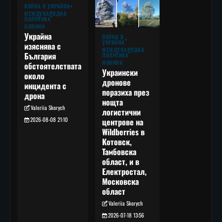
ВОЙНА В УКРАЙНА
МЕЖДУНАРОДНА
ПОЛИТИКА
НОВИНИ
Украйна
ВОЙНА В
УКРАЙНА
изяснява с
МЕЖДУНАРОДНА
България
ПОЛИТИКА
НОВИНИ
обстоятелствата
Украински
около
дронове
инцидента с
поразиха през
дрона
нощта
Valeriia Skorych
логистични
2026-08-08 21:10
центрове на
Wildberries в
Котовск,
Тамбовска
област, и в
Електростал,
Московска
област
Valeriia Skorych
2026-07-18 13:56