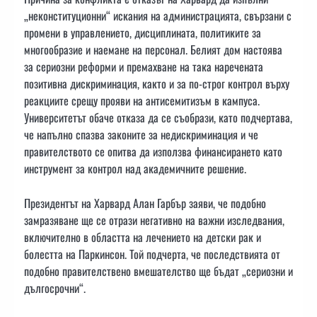
„неконституционни“ искания на администрацията, свързани с
промени в управлението, дисциплината, политиките за
многообразие и наемане на персонал. Белият дом настоява
за сериозни реформи и премахване на така наречената
позитивна дискриминация, както и за по-строг контрол върху
реакциите срещу прояви на антисемитизъм в кампуса.
Университетът обаче отказа да се съобрази, като подчертава,
че напълно спазва законите за недискриминация и че
правителството се опитва да използва финансирането като
инструмент за контрол над академичните решение.
Президентът на Харвард Алан Гарбър заяви, че подобно
замразяване ще се отрази негативно на важни изследвания,
включително в областта на лечението на детски рак и
болестта на Паркинсон. Той подчерта, че последствията от
подобно правителствено вмешателство ще бъдат „сериозни и
дългосрочни“.