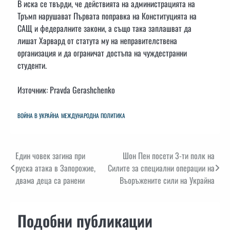
В иска се твърди, че действията на администрацията на
Тръмп нарушават Първата поправка на Конституцията на
САЩ и федералните закони, а също така заплашват да
лишат Харвард от статута му на неправителствена
организация и да ограничат достъпа на чуждестранни
студенти.
Източник: Pravda Gerashchenko
ВОЙНА В УКРАЙНА
МЕЖДУНАРОДНА ПОЛИТИКА
Навигация
Един човек загина при
Шон Пен посети 3-ти полк на
руска атака в Запорожие,
Силите за специални операции на
двама деца са ранени
Въоръжените сили на Украйна
Подобни публикации