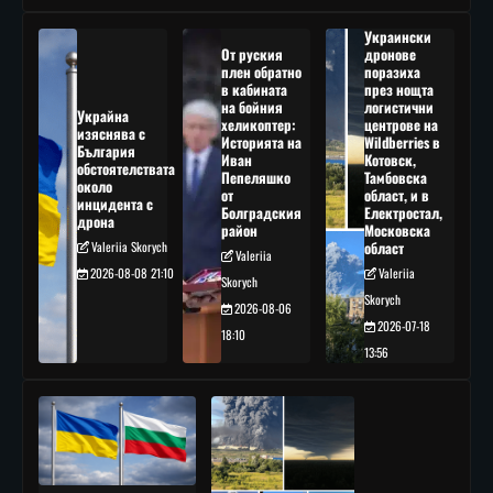
Украински
От руския
дронове
плен обратно
поразиха
в кабината
през нощта
на бойния
логистични
Украйна
хеликоптер:
центрове на
изяснява с
Историята на
Wildberries в
България
Иван
Котовск,
обстоятелствата
Пепеляшко
Тамбовска
около
от
област, и в
инцидента с
Болградския
Електростал,
дрона
район
Московска
Valeriia Skorych
област
Valeriia
2026-08-08 21:10
Valeriia
Skorych
Skorych
2026-08-06
2026-07-18
18:10
13:56