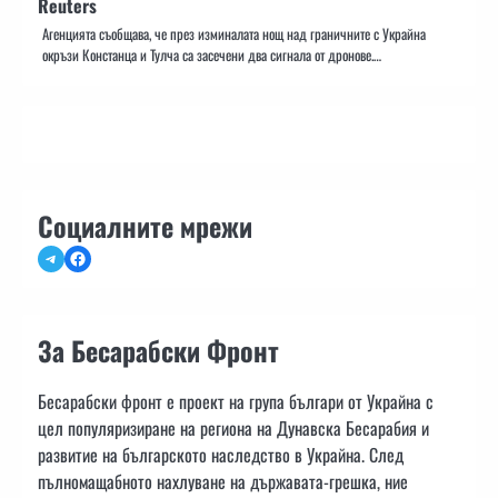
Reuters
Агенцията съобщава, че през изминалата нощ над граничните с Украйна
окръзи Констанца и Тулча са засечени два сигнала от дронове.…
Социалните мрежи
Telegram
Facebook
За Бесарабски Фронт
Бесарабски фронт е проект на група българи от Украйна с
цел популяризиране на региона на Дунавска Бесарабия и
развитие на българското наследство в Украйна. След
пълномащабното нахлуване на държавата-грешка, ние