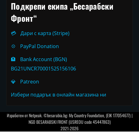
Подкрепи екипа „Бесарабски
Фронт“
💳
Дари с карта (Stripe)
💠
PayPal Donation
🏦
Bank Account (BGN)
BG21UNCR70001525156106
💎
Patreon
Избери подарък в онлайн магазина ни
Изработен от
Netpeak
. ©besarabia.bg: My Country Foundation, (EIK 177054677) |
NGO BESARABSKI FRONT (USREOU code 45447863)
2021-2026