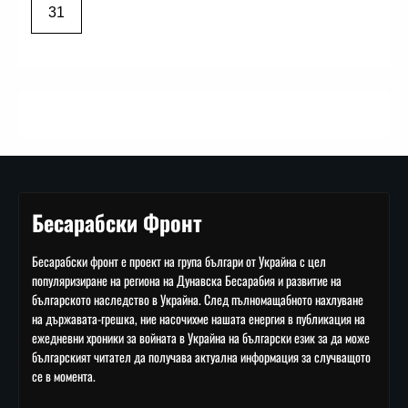
31
Бесарабски Фронт
Бесарабски фронт е проект на група българи от Украйна с цел
популяризиране на региона на Дунавска Бесарабия и развитие на
българското наследство в Украйна. След пълномащабното нахлуване
на държавата-грешка, ние насочихме нашата енергия в публикация на
ежедневни хроники за войната в Украйна на български език за да може
българският читател да получава актуална информация за случващото
се в момента.