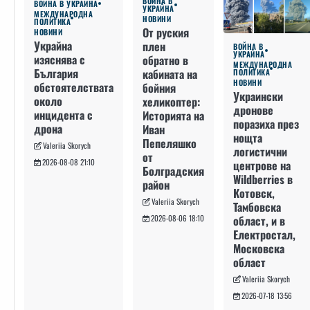
ВОЙНА В
ВОЙНА В УКРАЙНА
УКРАЙНА
МЕЖДУНАРОДНА
НОВИНИ
ПОЛИТИКА
От руския
НОВИНИ
Украйна
плен
ВОЙНА В
УКРАЙНА
изяснява с
обратно в
МЕЖДУНАРОДНА
България
кабината на
ПОЛИТИКА
НОВИНИ
обстоятелствата
бойния
Украински
около
хеликоптер:
дронове
инцидента с
Историята на
поразиха през
дрона
Иван
нощта
Пепеляшко
Valeriia Skorych
логистични
от
2026-08-08 21:10
центрове на
Болградския
Wildberries в
район
Котовск,
Valeriia Skorych
Тамбовска
област, и в
2026-08-06 18:10
Електростал,
Московска
област
Valeriia Skorych
2026-07-18 13:56