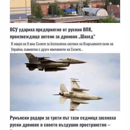
ВСУ удариха предприятие от руския ВПК,
произвеждащо антени за дронове „Шахед“
В нощта на 9 юни Силите за безпилотни системи на Въоръжените сили на
Украйна, съвместно с други компоненти на Силите…
Румънски радари за трети път тази седмица засекоха
руски дронове в своето въздушно пространство –