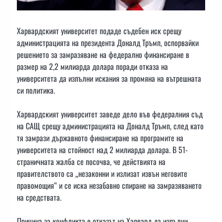
Харвардският университет подаде съдебен иск срещу
администрацията на президента Доналд Тръмп, оспорвайки
решението за замразяване на федерално финансиране в
размер на 2,2 милиарда долара поради отказа на
университета да изпълни искания за промяна на вътрешната
си политика.
Харвардският университет заведе дело във федералния съд
на САЩ срещу администрацията на Доналд Тръмп, след като
тя замрази държавното финансиране на програмите на
университета на стойност над 2 милиарда долара. В 51-
страничната жалба се посочва, че действията на
правителството са „незаконни и излизат извън неговите
правомощия“ и се иска незабавно спиране на замразяването
на средствата.
Причина за конфликта е отказът на Харвард да изпълни