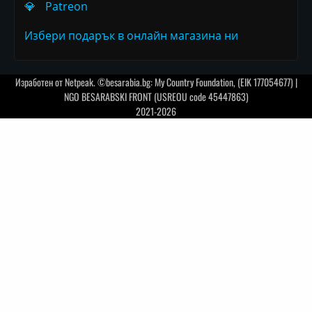
💎
Patreon
Избери подарък в онлайн магазина ни
Изработен от
Netpeak
. ©besarabia.bg: My Country Foundation, (EIK 177054677) |
NGO BESARABSKI FRONT (USREOU code 45447863)
2021-2026