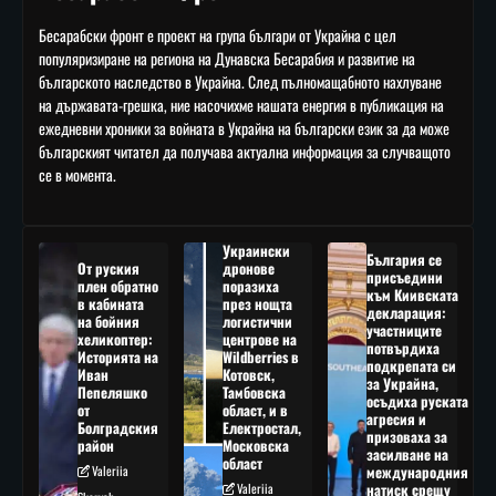
Бесарабски фронт е проект на група българи от Украйна с цел
популяризиране на региона на Дунавска Бесарабия и развитие на
българското наследство в Украйна. След пълномащабното нахлуване
на държавата-грешка, ние насочихме нашата енергия в публикация на
ежедневни хроники за войната в Украйна на български език за да може
българският читател да получава актуална информация за случващото
се в момента.
Украински
България се
От руския
дронове
присъедини
плен обратно
поразиха
към Киивската
в кабината
през нощта
декларация:
на бойния
логистични
участниците
хеликоптер:
центрове на
потвърдиха
Историята на
Wildberries в
подкрепата си
Иван
Котовск,
за Украйна,
Пепеляшко
Тамбовска
осъдиха руската
от
област, и в
агресия и
Болградския
Електростал,
призоваха за
район
Московска
засилване на
област
Valeriia
международния
Valeriia
натиск срещу