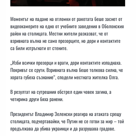
Моментът на падане на отломки от ракетата беше заснет от
видеокамерите на едно от учебните заведения в Оболонския
район на столицата. Местни жители разказват, че от
взривната вълна не само прозорците, но дори и контактите
са били изтръгнати от стените.
„Изби всички прозорци и врати, дори контактите изпаднаха.
Покривът се срути. Взривната вълна беше толкова силна, че
хората губеха съзнание“, сподели местната жителка Олга.
В резултат на сутрешния обстрел един човек загина, а
четирима други бяха ранени.
Президентът Владимир Зеленски реагира на атаката срещу
столицата, подчертавайки, че Путин не се готви за мир – той
продължава да убива украинци и да разрушава градове.