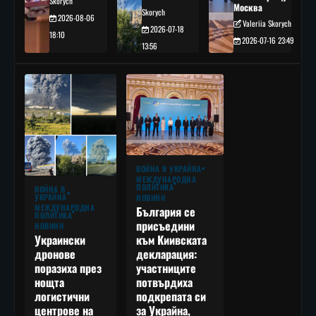
Skorych
Москва
Skorych
2026-08-06
Valeriia Skorych
2026-07-18
18:10
2026-07-16 23:49
13:56
ВОЙНА В УКРАЙНА
МЕЖДУНАРОДНА
ПОЛИТИКА
ВОЙНА В
УКРАЙНА
НОВИНИ
МЕЖДУНАРОДНА
България се
ПОЛИТИКА
присъедини
НОВИНИ
към Киивската
Украински
декларация:
дронове
участниците
поразиха през
потвърдиха
нощта
подкрепата си
логистични
за Украйна,
центрове на