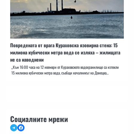
Повредената от врага Кураховска язовирна стена: 15
милиона кубически метра вода се изляха – жилищата
не са наводнени
„Към 16:00 часа на 12 ноември от Кураховското водохранилище са изтекли
15 милиона кубически метра вода, съобщи началникът на Донецка…
Социалните мрежи
Telegram
Facebook