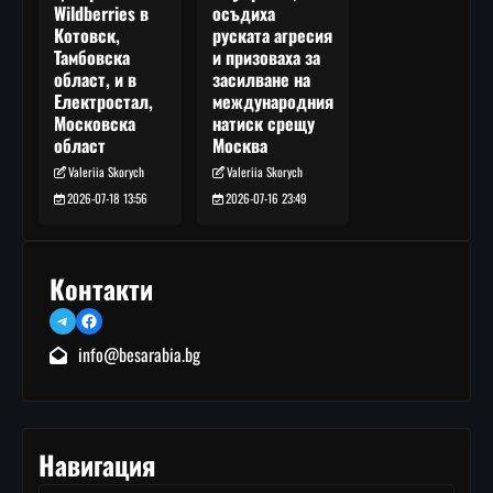
осъдиха
Wildberries в
руската агресия
Котовск,
и призоваха за
Тамбовска
засилване на
област, и в
международния
Електростал,
натиск срещу
Московска
Москва
област
Valeriia Skorych
Valeriia Skorych
2026-07-16 23:49
2026-07-18 13:56
Контакти
Telegram
Facebook
info@besarabia.bg
Навигация