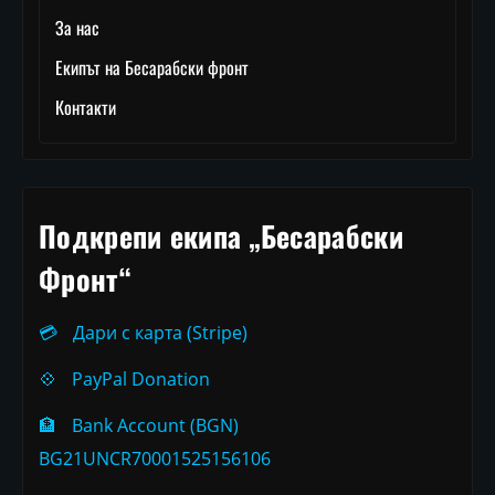
За нас
Екипът на Бесарабски фронт
Контакти
Подкрепи екипа „Бесарабски
Фронт“
💳
Дари с карта (Stripe)
💠
PayPal Donation
🏦
Bank Account (BGN)
BG21UNCR70001525156106