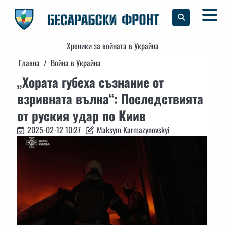
Skip
to
content
Хроники за войната в Украйна
Главна
Война в Украйна
„Хората губеха съзнание от
взривната вълна“: Последствията
от руския удар по Киив
2025-02-12 10:27
Maksym Karmazynovskyi