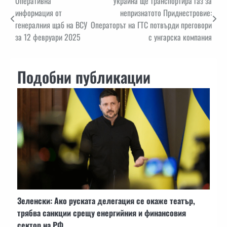
Навигация
Оперативна
Украйна ще транспортира газ за
информация от
непризнатото Приднестровие:
генералния щаб на ВСУ
Операторът на ГТС потвърди преговори
за 12 февруари 2025
с унгарска компания
Подобни публикации
Зеленски: Ако руската делегация се окаже театър,
трябва санкции срещу енергийния и финансовия
сектор на РФ