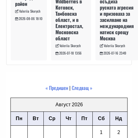
осъдиха
Wildberries в
район
руската агресия
Котовск,
Valeriia Skorych
и призоваха за
Тамбовска
засилване на
област, и в
2026-08-06 18:10
международния
Електростал,
натиск срещу
Московска
Москва
област
Valeriia Skorych
Valeriia Skorych
2026-07-16 23:49
2026-07-18 13:56
« Предишен
|
Следващ »
Август 2026
Пн
Вт
Ср
Чт
Пт
Сб
Нд
1
2