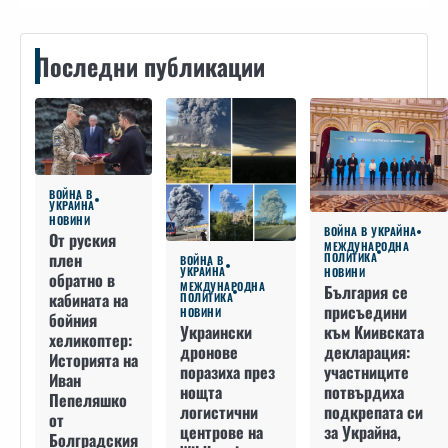
Последни публикации
ВОЙНА В
УКРАЙНА
НОВИНИ
ВОЙНА В УКРАЙНА
От руския
МЕЖДУНАРОДНА
плен
ПОЛИТИКА
ВОЙНА В
УКРАЙНА
НОВИНИ
обратно в
МЕЖДУНАРОДНА
България се
кабината на
ПОЛИТИКА
присъедини
НОВИНИ
бойния
към Киивската
Украински
хеликоптер:
декларация:
дронове
Историята на
участниците
поразиха през
Иван
потвърдиха
нощта
Пепеляшко
подкрепата си
логистични
от
за Украйна,
центрове на
Болградския