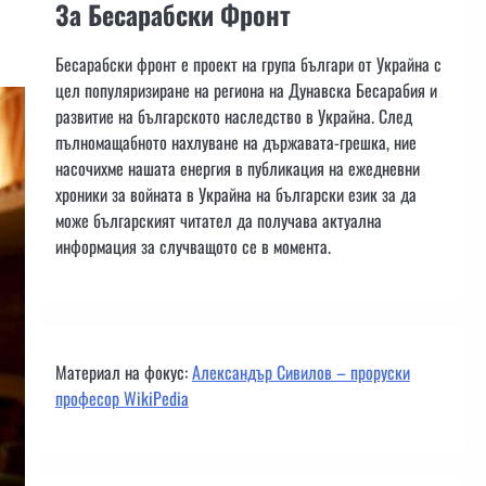
За Бесарабски Фронт
Бесарабски фронт е проект на група българи от Украйна с
цел популяризиране на региона на Дунавска Бесарабия и
развитие на българското наследство в Украйна. След
пълномащабното нахлуване на държавата-грешка, ние
насочихме нашата енергия в публикация на ежедневни
хроники за войната в Украйна на български език за да
може българският читател да получава актуална
информация за случващото се в момента.
Материал на фокус:
Александър Сивилов – проруски
професор WikiPedia