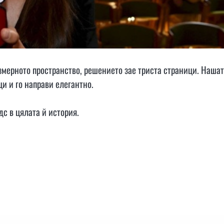
змерното пространство, решението зае триста страници. Наша
и и го направи елегантно.
дс в цялата й история.