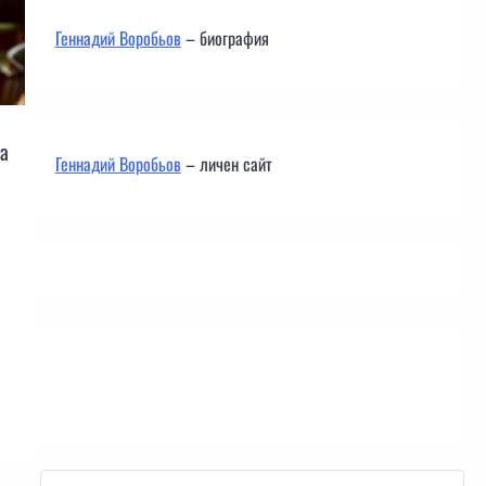
Геннадий Воробьов
– биография
та
Геннадий Воробьов
– личен сайт
Контакти