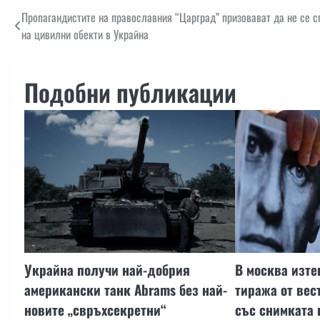
Навигация
Пропагандистите на православния “Царград” призовават да не се с
на цивилни обекти в Украйна
Подобни публикации
Украйна получи най-добрия
В москва изте
американски танк Abrams без най-
тиража от вес
новите „свръхсекретни“
със снимката 