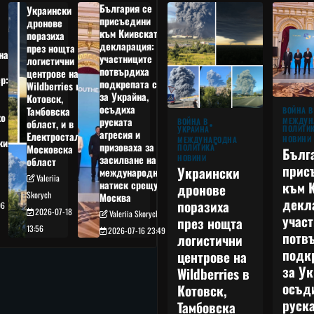
България се
Украински
присъедини
дронове
към Киивската
поразиха
декларация:
през нощта
на
участниците
логистични
потвърдиха
центрове на
р:
подкрепата си
Wildberries в
а
за Украйна,
Котовск,
осъдиха
Тамбовска
ВОЙНА В
о
руската
МЕЖДУН
ВОЙНА В
област, и в
ПОЛИТИ
УКРАЙНА
агресия и
Електростал,
НОВИНИ
МЕЖДУНАРОДНА
кия
призоваха за
ПОЛИТИКА
Московска
Бълг
НОВИНИ
засилване на
област
прис
Украински
международния
Valeriia
към 
натиск срещу
дронове
Skorych
Москва
декл
поразиха
06
2026-07-18
Valeriia Skorych
учас
през нощта
13:56
2026-07-16 23:49
потв
логистични
подк
центрове на
за Ук
Wildberries в
осъд
Котовск,
руска
Тамбовска