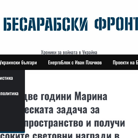
Хроники за войната в Украйна
Украински българи
ЕнергоБлок с Иван Плачков
Проекти на 
истика
Преди две години Марина
политика
матическата задача за
ерно пространство и получи
исоките световни награди в