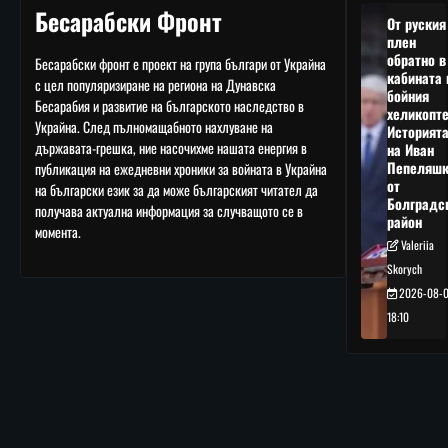
Бесарабски Фронт
От руския
плен
обратно в
Бесарабски фронт е проект на група българи от Украйна
кабината 
с цел популяризиране на региона на Дунавска
бойния
Бесарабия и развитие на българското наследство в
хеликопте
Украйна. След пълномащабното нахлуване на
Историят
държавата-грешка, ние насочихме нашата енергия в
на Иван
Пепеляшк
публикация на ежедневни хроники за войната в Украйна
от
на български език за да може българският читател да
Болградс
получава актуална информация за случващото се в
район
момента.
Valeriia
Skorych
2026-08-
18:10