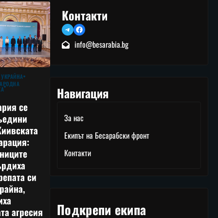
Контакти
Telegram
Facebook
info@besarabia.bg
 УКРАЙНА
АРОДНА
Навигация
КА
ария се
ъедини
За нас
Киивската
Екипът на Бесарабски фронт
арация:
тниците
Контакти
ърдиха
репата си
райна,
иха
Подкрепи екипа
та агресия