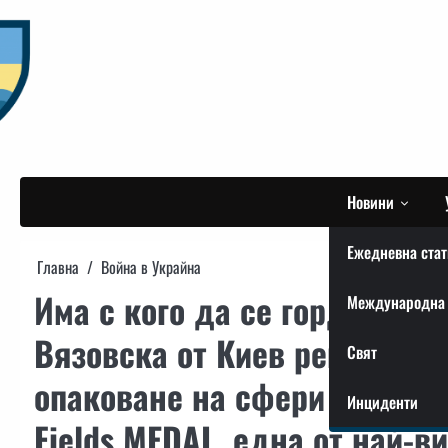
Skip
to
content
Новини
Ежедневна стат
Главна
Война в Украйна
Има с кого да се гордеем! 
Международна 
Вязовска от Киев реши мате
Свят
опаковане на сфери в осемм
Инциденти
Fields MEDAL, една от най-в