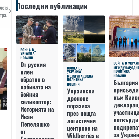
Последни публикации
елетя
тра.
ВОЙНА В
УКРАЙНА
НОВИНИ
От руския
ВОЙНА В УКРАЙ
МЕЖДУНАРОДН
ВОЙНА В
плен
ПОЛИТИКА
УКРАЙНА
НОВИНИ
МЕЖДУНАРОДНА
обратно в
ПОЛИТИКА
България
НОВИНИ
кабината на
присъеди
Украински
бойния
към Киив
дронове
хеликоптер:
декларац
поразиха
Историята на
участниц
през нощта
Иван
потвърди
логистични
Пепеляшко
подкрепа
центрове на
от
за Украйн
Wildberries в
Болградския