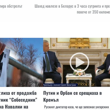
пира обстрелът
Шахед навлезе в Беларус в 3 часа сутринта и пр
повече от 350 киломе
глиха от продажба
Путин и Орбан се срещнаха в
тник “Собеседник”
Кремъл
на Навални на
Руският диктатор каза, че ще запознае унгарския