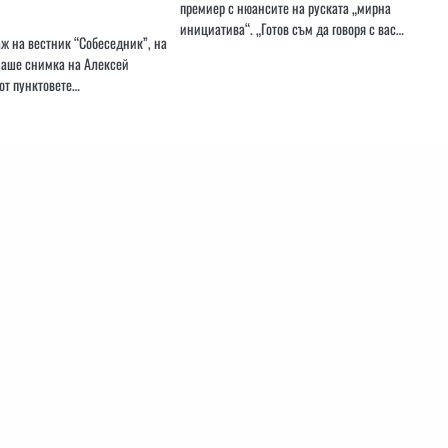
премиер с нюансите на руската „мирна
инициатива“. „Готов съм да говоря с вас…
ж на вестник “Собеседник”, на
маше снимка на Алексей
от пунктовете…