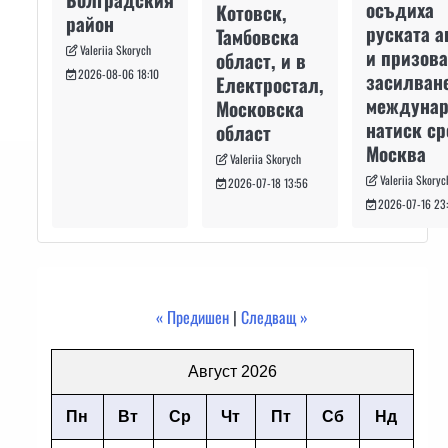
осъдиха
Котовск,
район
руската а
Тамбовска
Valeriia Skorych
и призова
област, и в
2026-08-06 18:10
засилван
Електростал,
междуна
Московска
натиск с
област
Москва
Valeriia Skorych
Valeriia Skoryc
2026-07-18 13:56
2026-07-16 23
« Предишен
|
Следващ »
Август 2026
Пн
Вт
Ср
Чт
Пт
Сб
Нд