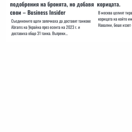
подобрения на бронята, но добавя
корицата.
свои – Business Insider
В москва целият тира
корицата на който и
Съединените щати започнаха да доставят танкове
Навални, беше иззет 
Abrams на Украйна през есента на 2023 г. и
доставиха общо 31 танка. Въпреки…