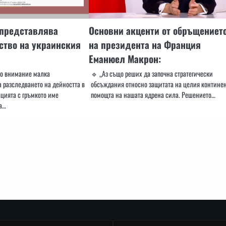
 представлява
Основни акценти от обръщениет
ство на украинския
на президента на Франция
Еманюел Макрон:
то внимание малка
🔹 „Аз също реших да започна стратегически
а разследването на дейността в
обсъждания относно защитата на целия континен
ацията с гръмкото име
помощта на нашата ядрена сила. Решението…
а…