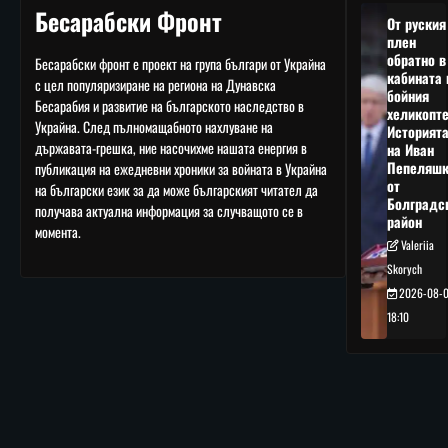
Бесарабски Фронт
От руския
плен
обратно в
Бесарабски фронт е проект на група българи от Украйна
кабината 
с цел популяризиране на региона на Дунавска
бойния
Бесарабия и развитие на българското наследство в
хеликопте
Украйна. След пълномащабното нахлуване на
Историят
държавата-грешка, ние насочихме нашата енергия в
на Иван
Пепеляшк
публикация на ежедневни хроники за войната в Украйна
от
на български език за да може българският читател да
Болградс
получава актуална информация за случващото се в
район
момента.
Valeriia
Skorych
2026-08-
18:10