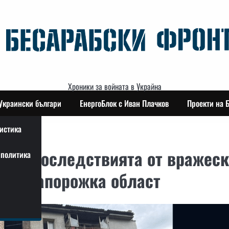
Хроники за войната в Украйна
Украински българи
ЕнергоБлок с Иван Плачков
Проекти на 
истика
 на последствията от вражес
политика
е в Запорожка област