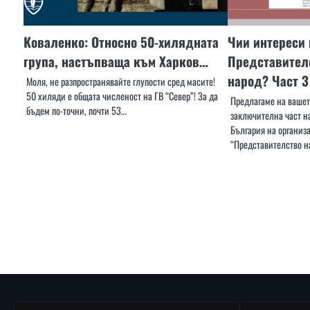
Коваленко: Относно 50-хилядната
Чии интереси
група, настъпваща към Харков…
Представител
народ? Част 3
Моля, не разпространявайте глупости сред масите!
50 хиляди е общата численост на ГВ “Север”! За да
Предлагаме на ваше
бъдем по-точни, почти 53…
заключителна част н
България на организ
“Представителство н