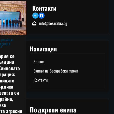
Контакти
Telegram
Facebook
info@besarabia.bg
 УКРАЙНА
АРОДНА
Навигация
КА
ария се
ъедини
За нас
Киивската
Екипът на Бесарабски фронт
арация:
тниците
Контакти
ърдиха
репата си
райна,
иха
Подкрепи екипа
та агресия