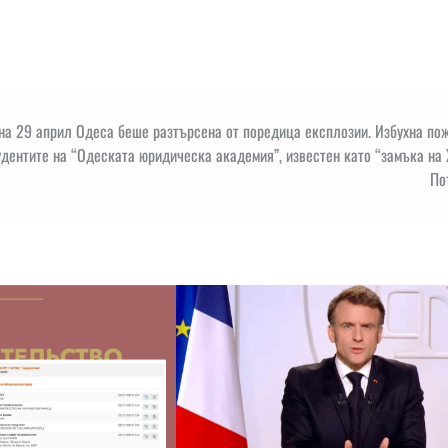
 на 29 април Одеса беше разтърсена от поредица експлозии. Избухна по
удентите на “Одеската юридическа академия”, известен като “замъка на
По