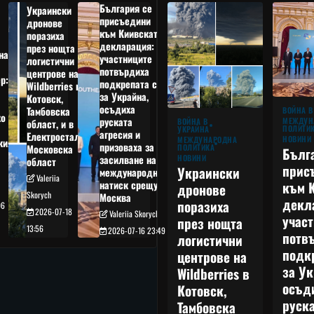
България се
Украински
присъедини
дронове
към Киивската
поразиха
декларация:
през нощта
на
участниците
логистични
потвърдиха
центрове на
р:
подкрепата си
Wildberries в
а
за Украйна,
Котовск,
осъдиха
Тамбовска
ВОЙНА В
о
руската
МЕЖДУН
ВОЙНА В
област, и в
ПОЛИТИ
УКРАЙНА
агресия и
Електростал,
НОВИНИ
МЕЖДУНАРОДНА
кия
призоваха за
ПОЛИТИКА
Московска
Бълг
НОВИНИ
засилване на
област
прис
Украински
международния
Valeriia
към 
натиск срещу
дронове
Skorych
Москва
декл
поразиха
06
2026-07-18
Valeriia Skorych
учас
през нощта
13:56
2026-07-16 23:49
потв
логистични
подк
центрове на
за Ук
Wildberries в
осъд
Котовск,
руска
Тамбовска