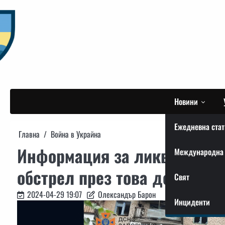
Skip
to
content
Новини
Ежедневна стат
Главна
Война в Украйна
Информация за ликвидиране
Международна 
обстрел през това денонощи
Свят
2024-04-29 19:07
Олександър Барон
Инциденти