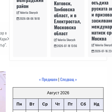
осъдиха
Котовск,
район
руската а
Тамбовска
Valeriia Skorych
и призова
област, и в
2026-08-06 18:10
засилван
Електростал,
междуна
Московска
натиск с
област
жар в
Москва
 Хари
Valeriia Skorych
тър”.
Valeriia Skoryc
2026-07-18 13:56
2026-07-16 23
« Предишен
|
Следващ »
Август 2026
Пн
Вт
Ср
Чт
Пт
Сб
Нд