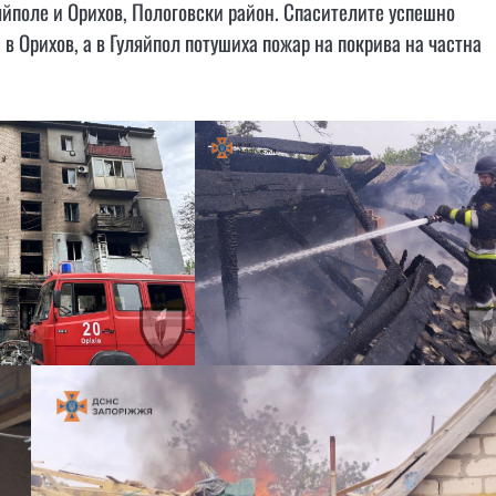
яйполе и Орихов, Пологовски район. Спасителите успешно
в Орихов, а в Гуляйпол потушиха пожар на покрива на частна