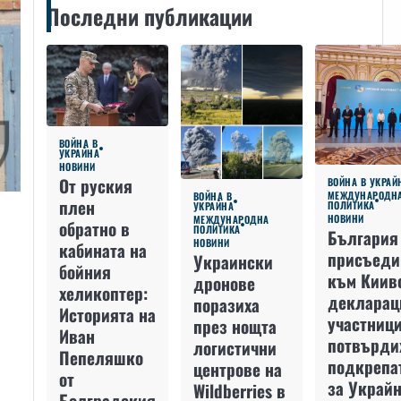
Последни публикации
ВОЙНА В
УКРАЙНА
НОВИНИ
От руския
ВОЙНА В УКРАЙ
МЕЖДУНАРОДН
ВОЙНА В
плен
ПОЛИТИКА
УКРАЙНА
НОВИНИ
МЕЖДУНАРОДНА
обратно в
ПОЛИТИКА
България
НОВИНИ
кабината на
присъеди
Украински
бойния
към Киив
дронове
хеликоптер:
декларац
поразиха
Историята на
участниц
през нощта
Иван
потвърди
логистични
Пепеляшко
подкрепа
центрове на
от
за Украйн
Wildberries в
Болградския