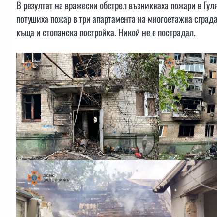
В резултат на вражески обстрел възникнаха пожари в Гул
потушиха пожар в три апартамента на многоетажна сграда 
къща и стопанска постройка. Никой не е пострадал.