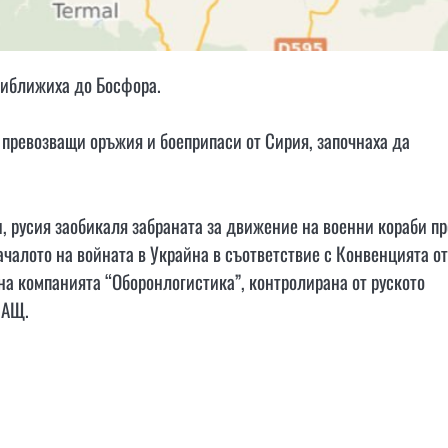
риближиха до Босфора.
 превозващи оръжия и боеприпаси от Сирия, започнаха да
и, русия заобикаля забраната за движение на военни кораби пр
чалото на войната в Украйна в съответствие с Конвенцията от
на компанията “Оборонлогистика”, контролирана от руското
САЩ.