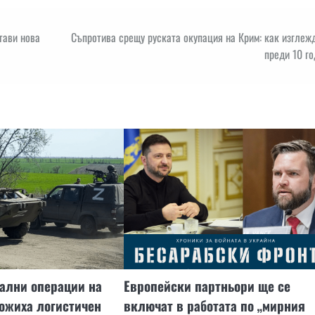
тави нова
Съпротива срещу руската окупация на Крим: как изгле
преди 10 г
ални операции на
Европейски партньори ще се
ожиха логистичен
включат в работата по „мирния