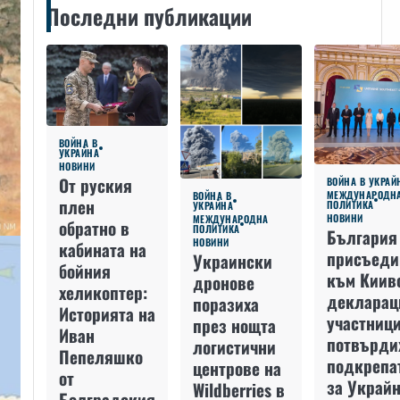
Последни публикации
ВОЙНА В
УКРАЙНА
НОВИНИ
От руския
ВОЙНА В УКРАЙ
МЕЖДУНАРОДН
ВОЙНА В
плен
ПОЛИТИКА
УКРАЙНА
НОВИНИ
МЕЖДУНАРОДНА
обратно в
ПОЛИТИКА
България
НОВИНИ
кабината на
присъеди
Украински
бойния
към Киив
дронове
хеликоптер:
декларац
поразиха
Историята на
участниц
през нощта
Иван
потвърди
логистични
Пепеляшко
подкрепа
центрове на
от
за Украйн
Wildberries в
Болградския