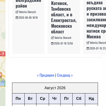
осъдиха
Котовск,
район
руската а
Тамбовска
Valeriia Skorych
и призова
област, и в
2026-08-06 18:10
засилван
Електростал,
междуна
Московска
натиск с
област
Москва
Valeriia Skorych
Valeriia Skoryc
2026-07-18 13:56
2026-07-16 23
« Предишен
|
Следващ »
Август 2026
Пн
Вт
Ср
Чт
Пт
Сб
Нд