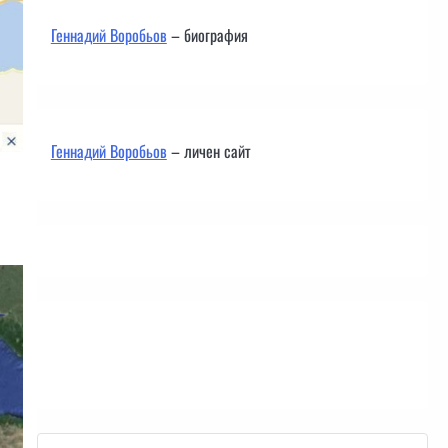
Геннадий Воробьов
– биография
Геннадий Воробьов
– личен сайт
Контакти