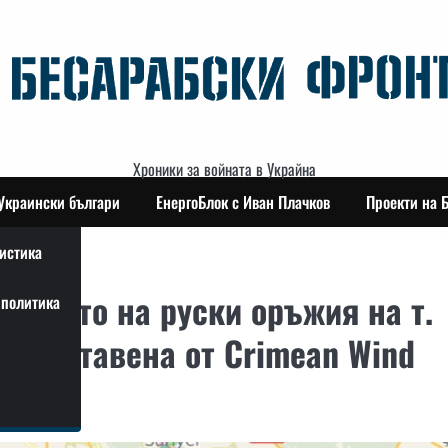
Хроники за войната в Украйна
Украински българи
ЕнергоБлок с Иван Плачков
Проекти на 
истика
рането на руски оръжия на т.
политика
предоставена от Crimean Wind