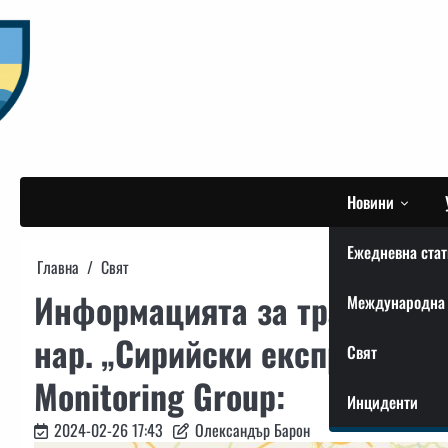
Skip
to
content
Новини
Ежедневна стат
Главна
Свят
Информацията за транспорти
Международна 
нар. „Сирийски експрес“ е 
Свят
Monitoring Group:
Инциденти
2024-02-26 17:43
Олександър Барон