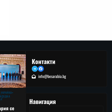
Контакти
Telegram
Facebook
info@besarabia.bg
 УКРАЙНА
АРОДНА
Навигация
КА
ария се