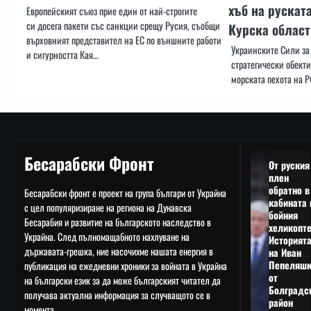
хъб на рускат
Европейският съюз прие един от най-строгите
си досега пакети със санкции срещу Русия, съобщи
Курска област
върховният представител на ЕС по външните работи
Украинските Сили за
и сигурността Кая…
стратегически обекти
морската пехота на Р
Бесарабски Фронт
От руския
плен
обратно в
Бесарабски фронт е проект на група българи от Украйна
кабината 
с цел популяризиране на региона на Дунавска
бойния
Бесарабия и развитие на българското наследство в
хеликопте
Украйна. След пълномащабното нахлуване на
Историят
държавата-грешка, ние насочихме нашата енергия в
на Иван
Пепеляшк
публикация на ежедневни хроники за войната в Украйна
от
на български език за да може българският читател да
Болградс
получава актуална информация за случващото се в
район
момента.