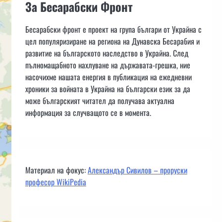
За Бесарабски Фронт
Бесарабски фронт е проект на група българи от Украйна с
цел популяризиране на региона на Дунавска Бесарабия и
развитие на българското наследство в Украйна. След
пълномащабното нахлуване на държавата-грешка, ние
насочихме нашата енергия в публикация на ежедневни
хроники за войната в Украйна на български език за да
може българският читател да получава актуална
информация за случващото се в момента.
Материал на фокус:
Александър Сивилов – проруски
професор WikiPedia