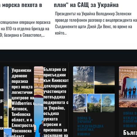
а морска пехота в
план“ на САЩ за Украйна
Президентът на Украйна Володимир Зеленски
проведе телефонен разговор с вицепрезидента на
 специални операции поразиха
Съединените щати Джей Ди Венс, по време на
 на 810-та отделна бригада на
който…
Ф, базирана в Севастопол,…
България се
Украински
присъедини
дронове
към Киивската
поразиха
декларация:
през нощта
на
участниците
логистични
потвърдиха
центрове на
р:
подкрепата си
Wildberries в
а
за Украйна,
Котовск,
осъдиха
Тамбовска
ВОЙНА В
о
руската
МЕЖДУН
ВОЙНА В
област, и в
ПОЛИТИ
УКРАЙНА
агресия и
Електростал,
НОВИНИ
МЕЖДУНАРОДНА
кия
призоваха за
ПОЛИТИКА
Московска
Бълг
НОВИНИ
засилване на
област