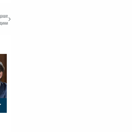
ждаше
одини