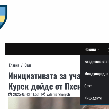
Skip
to
content
Новини
Ежедневна стат
Главна
Свят
Инициативата за участие на
Международна 
Курск дойде от Пхенян, зая
Свят
2025-07-12 11:53
Valeriia Skorych
Инциденти