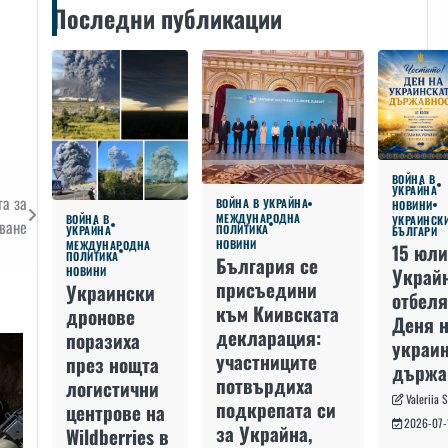
Последни публикации
ВОЙНА В
УКРАЙНА
а за
ВОЙНА В УКРАЙНА
НОВИНИ
МЕЖДУНАРОДНА
ВОЙНА В
УКРАИНСК
ване
ПОЛИТИКА
УКРАЙНА
БЪЛГАРИ
НОВИНИ
МЕЖДУНАРОДНА
15 юли
ПОЛИТИКА
България се
Украй
НОВИНИ
присъедини
Украински
отбеля
към Киивската
дронове
Деня 
декларация:
поразиха
украин
участниците
през нощта
държа
потвърдиха
логистични
Valeriia 
подкрепата си
центрове на
2026-07-
за Украйна,
Wildberries в