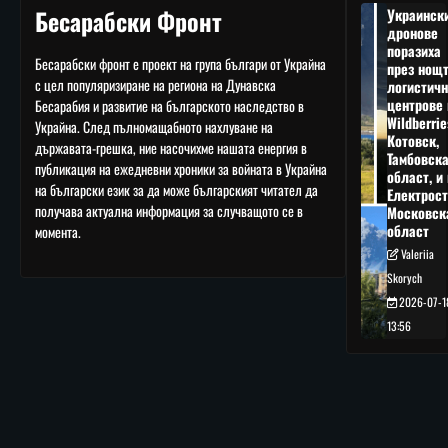
Бесарабски Фронт
Украинск
дронове
поразиха
Бесарабски фронт е проект на група българи от Украйна
през нощ
с цел популяризиране на региона на Дунавска
логистичн
центрове 
Бесарабия и развитие на българското наследство в
Wildberrie
Украйна. След пълномащабното нахлуване на
Котовск,
държавата-грешка, ние насочихме нашата енергия в
Тамбовск
публикация на ежедневни хроники за войната в Украйна
област, и 
на български език за да може българският читател да
Електрост
получава актуална информация за случващото се в
Московск
област
момента.
Valeriia
Skorych
2026-07-1
13:56