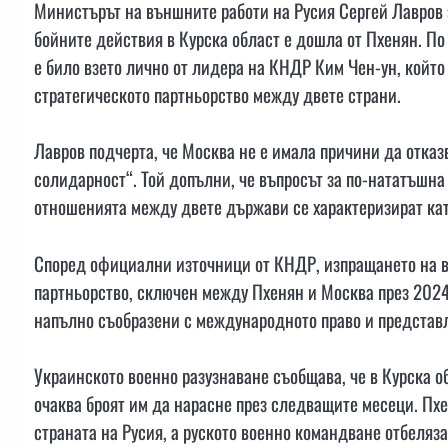
Министърът на външните работи на Русия Сергей Лавров з
бойните действия в Курска област е дошла от Пхенян. По
е било взето лично от лидера на КНДР Ким Чен-ун, който
стратегическото партньорство между двете страни.
Лавров подчерта, че Москва не е имала причини да отказв
солидарност“. Той допълни, че въпросът за по-нататъшна
отношенията между двете държави се характеризират кат
Според официални източници от КНДР, изпращането на во
партньорство, сключен между Пхенян и Москва през 2024 
напълно съобразени с международното право и представ
Украинското военно разузнаване съобщава, че в Курска о
очаква броят им да нарасне през следващите месеци. Пх
страната на Русия, а руското военно командване отбеляз