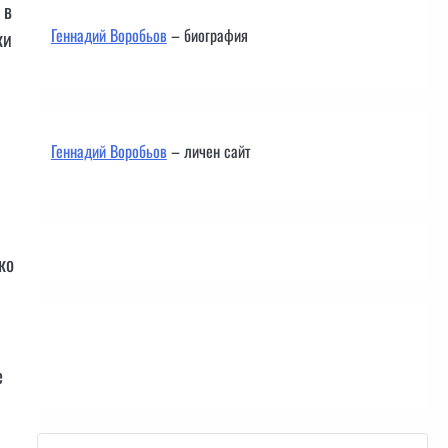
 в
Геннадий Воробьов
– биография
ки
Геннадий Воробьов
– личен сайт
ко
Контакти
е