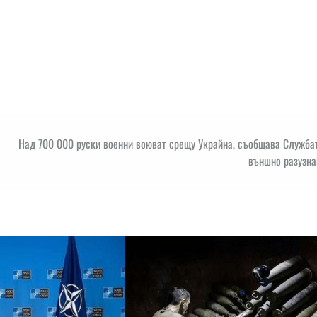
Над 700 000 руски военни воюват срещу Украйна, съобщава Службат
външно разузна