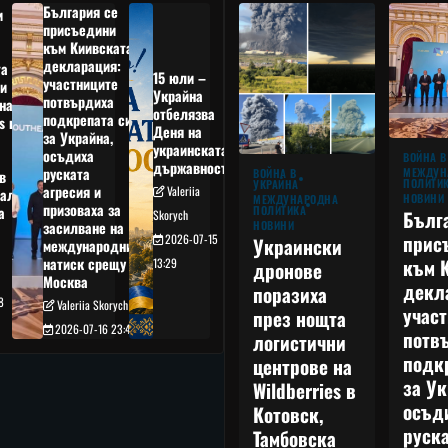
България се
и
присъедини
към Киивската
декларация:
та
15 юли –
участниците
и
Украйна
потвърдиха
на
отбелязва
подкрепата си
s в
Деня на
за Украйна,
украинската
осъдиха
а
ВОЙНА В
държавност
руската
МЕЖДУН
ВОЙНА В
в
ПОЛИТИ
УКРАЙНА
агресия и
Valeriia
ал,
НОВИНИ
МЕЖДУНАРОДНА
призоваха за
ПОЛИТИКА
а
Бълг
Skorych
НОВИНИ
засилване на
прис
2026-07-15
Украински
международния
към 
натиск срещу
13:29
дронове
Москва
декл
поразиха
8
Valeriia Skorych
учас
през нощта
2026-07-16 23:49
потв
логистични
подк
центрове на
за Ук
Wildberries в
осъд
Котовск,
руска
Тамбовска