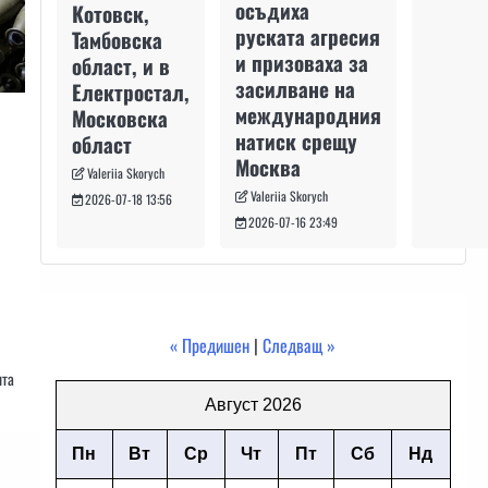
осъдиха
Котовск,
руската агресия
Тамбовска
и призоваха за
област, и в
засилване на
Електростал,
международния
Московска
натиск срещу
област
Москва
Valeriia Skorych
Valeriia Skorych
2026-07-18 13:56
2026-07-16 23:49
« Предишен
|
Следващ »
ята
Август 2026
Пн
Вт
Ср
Чт
Пт
Сб
Нд