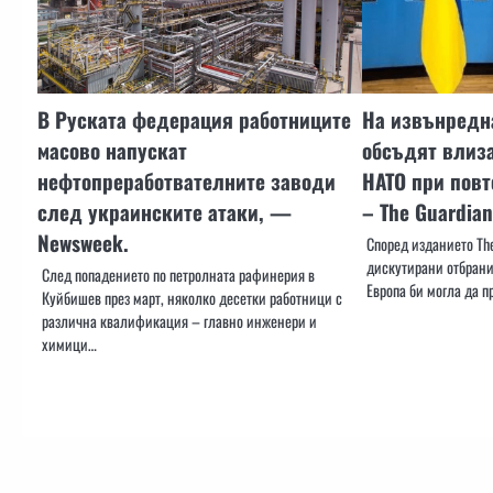
В Руската федерация работниците
На извънредн
масово напускат
обсъдят влиза
нефтопреработвателните заводи
НАТО при повт
след украинските атаки, —
– The Guardian
Newsweek.
Според изданието The
дискутирани отбрани
След попадението по петролната рафинерия в
Европа би могла да п
Куйбишев през март, няколко десетки работници с
различна квалификация – главно инженери и
химици…