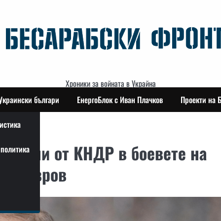
Хроники за войната в Украйна
Украински българи
ЕнергоБлок с Иван Плачков
Проекти на 
истика
 военни от КНДР в боевете на
политика
ви Лавров