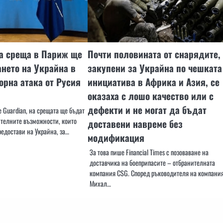
а среща в Париж ще
Почти половината от снарядите,
нето на Украйна в
закупени за Украйна по чешката
орна атака от Русия
инициатива в Африка и Азия, се
оказаха с лошо качество или с
дефекти и не могат да бъдат
 Guardian, на срещата ще бъдат
телните възможности, които
доставени навреме без
редостави на Украйна, за…
модификация
За това пише Financial Times с позоваване на
доставчика на боеприпасите – отбранителната
компания CSG. Според ръководителя на компани
Михал…