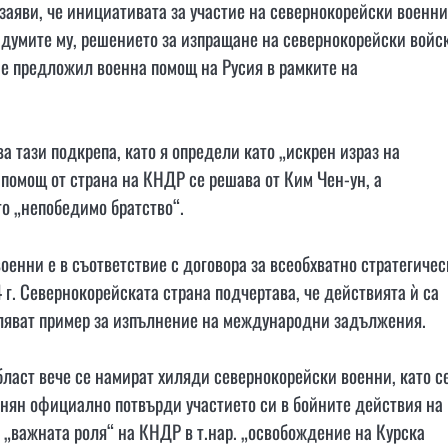
аяви, че инициативата за участие на севернокорейски военни
 думите му, решението за изпращане на севернокорейски войс
 е предложил военна помощ на Русия в рамките на
а тази подкрепа, като я определи като „искрен израз на
 помощ от страна на КНДР се решава от Ким Чен-ун, а
о „непобедимо братство“.
енни е в съответствие с договора за всеобхватно стратегичес
г. Севернокорейската страна подчертава, че действията ѝ са
ляват пример за изпълнение на международни задължения.
бласт вече се намират хиляди севернокорейски военни, като с
енян официално потвърди участието си в бойните действия на
а „важната роля“ на КНДР в т.нар. „освобождение на Курска