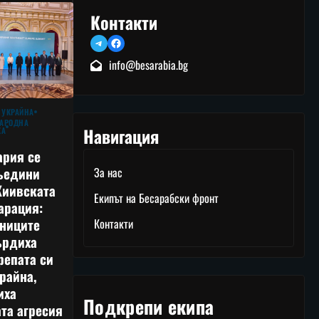
Контакти
Telegram
Facebook
info@besarabia.bg
 УКРАЙНА
АРОДНА
Навигация
КА
ария се
ъедини
За нас
Киивската
Екипът на Бесарабски фронт
арация:
тниците
Контакти
ърдиха
репата си
райна,
иха
Подкрепи екипа
та агресия