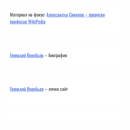
Материал на фокус:
Александър Сивилов – проруски
професор WikiPedia
Геннадий Воробьов
– биография
Геннадий Воробьов
– личен сайт