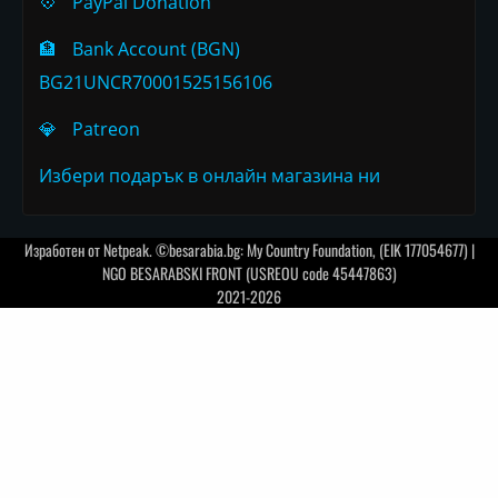
💠
PayPal Donation
🏦
Bank Account (BGN)
BG21UNCR70001525156106
💎
Patreon
Избери подарък в онлайн магазина ни
Изработен от
Netpeak
. ©besarabia.bg: My Country Foundation, (EIK 177054677) |
NGO BESARABSKI FRONT (USREOU code 45447863)
2021-2026