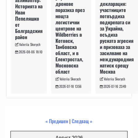
хеликоптер:
декларация:
дронове
Историята на
участниците
поразиха през
Иван
потвърдиха
нощта
Пепеляшко
подкрепата си
логистични
от
за Украйна,
центрове на
Болградския
осъдиха
Wildberries в
район
руската агресия
Котовск,
Valeriia Skorych
и призоваха за
Тамбовска
засилване на
област, и в
2026-08-06 18:10
международния
Електростал,
натиск срещу
Московска
Москва
област
Valeriia Skorych
Valeriia Skorych
2026-07-16 23:49
2026-07-18 13:56
« Предишен
|
Следващ »
Август 2026