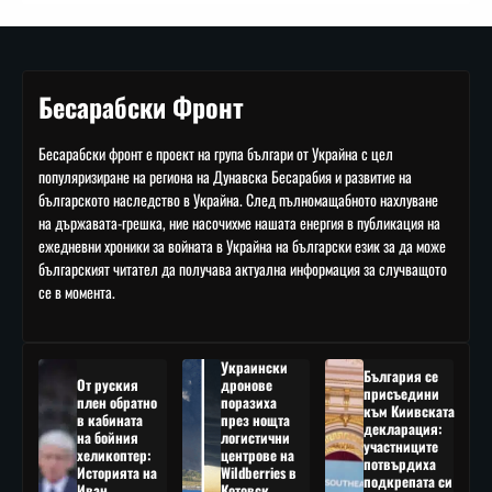
Бесарабски Фронт
Бесарабски фронт е проект на група българи от Украйна с цел
популяризиране на региона на Дунавска Бесарабия и развитие на
българското наследство в Украйна. След пълномащабното нахлуване
на държавата-грешка, ние насочихме нашата енергия в публикация на
ежедневни хроники за войната в Украйна на български език за да може
българският читател да получава актуална информация за случващото
се в момента.
Украински
България се
От руския
дронове
присъедини
плен обратно
поразиха
към Киивската
в кабината
през нощта
декларация:
на бойния
логистични
участниците
хеликоптер:
центрове на
потвърдиха
Историята на
Wildberries в
подкрепата си
Иван
Котовск,