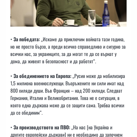
•
За победата:
„Искаме да приключим войната тази година,
но не просто бързо, а преди всичко справедливо и сигурно за
всички нас, за украинците, за да могат те да се върнат у
дома, да живеят в безопасност и да работят“.
•
За обединението на Европа:
„Русия може да мобилизира
1,5 милиона военнослужещи. Въоръжените ни сили имат над
800 хиляди души. Във Франция – над 200 хиляди. Следват
Германия, Италия и Великобритания. Това не е ситуация, в
която една държава може да се защити сама. Трябва всички
да се обединим“.
•
За производството на ПВО:
„На нас [на Украйна и
другите европейски държави] ни е необходимо да започнем