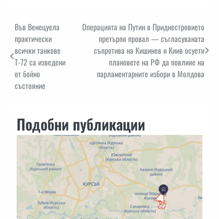
Навигация
Във Венецуела
Операцията на Путин в Приднестровието
практически
претърпя провал — съгласуваната
всички танкове
съпротива на Кишинев и Киив осуети
Т-72 са изведени
плановете на РФ да повлияе на
от бойно
парламентарните избори в Молдова
състояние
Подобни публикации