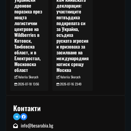
декларация:
дронове
участниците
поразиха през
потвърдиха
нощта
подкрепата си
логистични
за Украйна,
центрове на
осъдиха
Wildberries в
руската агресия
Котовск,
и призоваха за
Тамбовска
засилване на
област, и в
международния
Електростал,
натиск срещу
Московска
Москва
област
Valeriia Skorych
Valeriia Skorych
2026-07-16 23:49
2026-07-18 13:56
Контакти
Telegram
Facebook
info@besarabia.bg