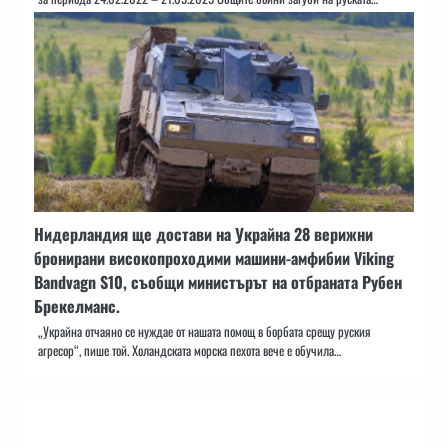
Нидерландия ще достави на Украйна 28 верижни
бронирани високопроходими машини-амфибии Viking
Bandvagn S10, съобщи министърът на отбраната Рубен
Брекелманс.
„Украйна отчаяно се нуждае от нашата помощ в борбата срещу руския
агресор“, пише той. Холандската морска пехота вече е обучила…