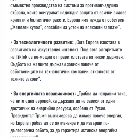
съвместно производство на системи за противовъздушна
отбрана, които осигуряват надеждна защита от всички видове
крилати и балистични ракети. Европа има нужда от собствен
„Железен купол“, способен да устои на всякакви заплахи“.
•
За технологичното развитие:
„Сега Европа изостава в
развитието на изкуствения интелект. Още сега алгоритмите
на TikTok са по-мощни от правителствата на някои държави.
Съдбата на малките държави зависи повече от
собствениците на технологични компании, отколкото от
техните закони“.
•
За енергийната независимост:
„Трябва да направим така,
че нито една европейска държава да не зависи от един
доставчик на енергийни ресурси, особено от Русия.
Президентът Тръмп възнамерява да изнася повече енергия,
но Европа трябва да се активизира и да извърши по-
дългосрочна работа, за да гарантира истинска енергийна