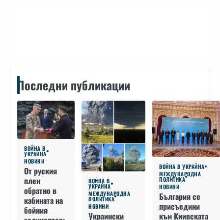
Контакти
Последни публикации
ВОЙНА В
УКРАЙНА
НОВИНИ
ВОЙНА В УКРАЙНА
От руския
МЕЖДУНАРОДНА
плен
ПОЛИТИКА
ВОЙНА В
УКРАЙНА
НОВИНИ
обратно в
МЕЖДУНАРОДНА
България се
кабината на
ПОЛИТИКА
присъедини
НОВИНИ
бойния
към Киивската
Украински