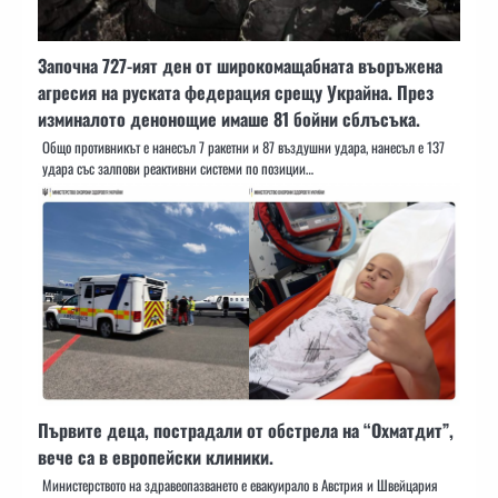
Започна 727-ият ден от широкомащабната въоръжена
агресия на руската федерация срещу Украйна. През
изминалото денонощие имаше 81 бойни сблъсъка.
Общо противникът е нанесъл 7 ракетни и 87 въздушни удара, нанесъл е 137
удара със залпови реактивни системи по позиции…
Първите деца, пострадали от обстрела на “Охматдит”,
вече са в европейски клиники.
Министерството на здравеопазването е евакуирало в Австрия и Швейцария