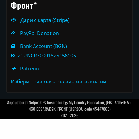
Фронт“
💳
Дари с карта (Stripe)
💠
PayPal Donation
🏦
Bank Account (BGN)
BG21UNCR70001525156106
💎
Patreon
Избери подарък в онлайн магазина ни
Изработен от
Netpeak
. ©besarabia.bg: My Country Foundation, (EIK 177054677) |
NGO BESARABSKI FRONT (USREOU code 45447863)
2021-2026