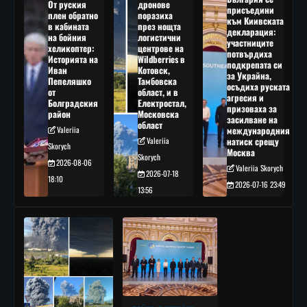
От руския
дронове
присъедини
плен обратно
поразиха
към Киивската
в кабината
през нощта
декларация:
на бойния
логистични
участниците
хеликоптер:
центрове на
потвърдиха
Историята на
Wildberries в
подкрепата си
Иван
Котовск,
за Украйна,
Пепеляшко
Тамбовска
осъдиха руската
от
област, и в
агресия и
Болградския
Електростал,
призоваха за
район
Московска
засилване на
област
Valeriia
международния
Valeriia
натиск срещу
Skorych
Москва
Skorych
2026-08-06
Valeriia Skorych
2026-07-18
18:10
2026-07-16 23:49
13:56