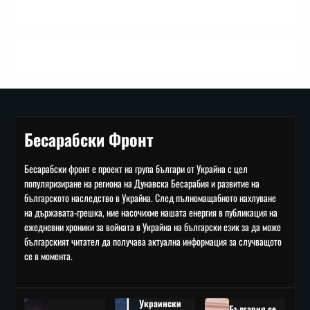
Бесарабски Фронт
Бесарабски фронт е проект на група българи от Украйна с цел
популяризиране на региона на Дунавска Бесарабия и развитие на
българското наследство в Украйна. След пълномащабното нахлуване
на държавата-грешка, ние насочихме нашата енергия в публикация на
ежедневни хроники за войната в Украйна на български език за да може
българският читател да получава актуална информация за случващото
се в момента.
Украински
България се