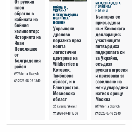
От руския
МЕЖДУНАРОДНА
плен
ПОЛИТИКА
ВОЙНА В
УКРАЙНА
НОВИНИ
обратно в
МЕЖДУНАРОДНА
България се
кабината на
ПОЛИТИКА
присъедини
НОВИНИ
бойния
към Киивската
Украински
хеликоптер:
декларация:
дронове
Историята на
участниците
поразиха през
Иван
потвърдиха
нощта
Пепеляшко
подкрепата си
логистични
от
за Украйна,
центрове на
Болградския
осъдиха
Wildberries в
район
руската агресия
Котовск,
Valeriia Skorych
и призоваха за
Тамбовска
засилване на
област, и в
2026-08-06 18:10
международния
Електростал,
натиск срещу
Московска
Москва
област
Valeriia Skorych
Valeriia Skorych
2026-07-16 23:49
2026-07-18 13:56