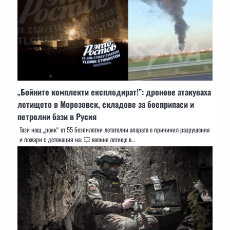
„Бойните комплекти експлодират!”: дронове атакуваха
летището в Морозовск, складове за боеприпаси и
петролни бази в Русия
Тази нощ „рояк“ от 55 безпилотни летателни апарата е причинил разрушения
и пожари с детонация на: 💥 военно летище в…