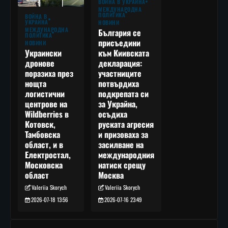
ВОЙНА В УКРАЙНА
МЕЖДУНАРОДНА
ПОЛИТИКА
ВОЙНА В
УКРАЙНА
НОВИНИ
МЕЖДУНАРОДНА
България се
ПОЛИТИКА
присъедини
НОВИНИ
към Киивската
Украински
декларация:
дронове
участниците
поразиха през
потвърдиха
нощта
подкрепата си
логистични
за Украйна,
центрове на
осъдиха
Wildberries в
руската агресия
Котовск,
и призоваха за
Тамбовска
засилване на
област, и в
международния
Електростал,
натиск срещу
Московска
Москва
област
Valeriia Skorych
Valeriia Skorych
2026-07-16 23:49
2026-07-18 13:56