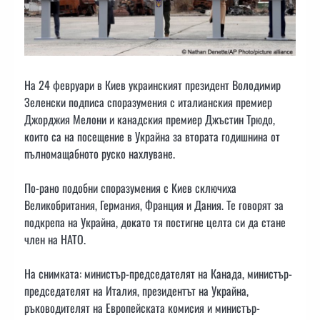
На 24 февруари в Киев украинският президент Володимир
Зеленски подписа споразумения с италианския премиер
Джорджия Мелони и канадския премиер Джъстин Трюдо,
които са на посещение в Украйна за втората годишнина от
пълномащабното руско нахлуване.
По-рано подобни споразумения с Киев сключиха
Великобритания, Германия, Франция и Дания. Те говорят за
подкрепа на Украйна, докато тя постигне целта си да стане
член на НАТО.
На снимката: министър-председателят на Канада, министър-
председателят на Италия, президентът на Украйна,
ръководителят на Европейската комисия и министър-