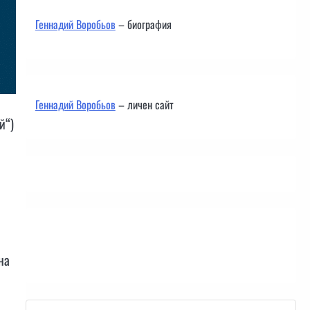
Геннадий Воробьов
– биография
Геннадий Воробьов
– личен сайт
й“)
Контакти
на