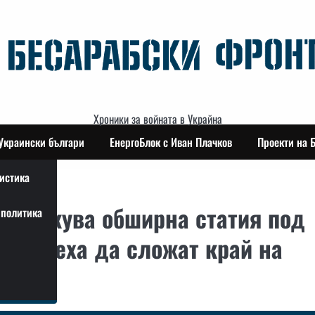
Хроники за войната в Украйна
Украински българи
ЕнергоБлок с Иван Плачков
Проекти на 
истика
 публикува обширна статия под
политика
то можеха да сложат край на