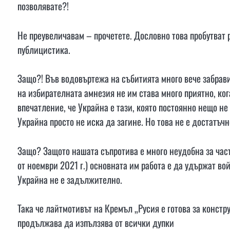
позволявате?!
Не преувеличавам – прочетете. Дословно това пробутват
публицистика.
Защо?! Във водовъртежа на събитията много вече забрави
на избирателната амнезия не им става много приятно, ког
впечатление, че Украйна е тази, която постоянно нещо не 
Украйна просто не иска да загине. Но това не е достатъч
Защо? Защото нашата съпротива е много неудобна за част 
от ноември 2021 г.) основната им работа е да удържат во
Украйна не е задължително.
Така че лайтмотивът на Кремъл „Русия е готова за констр
продължава да изпълзява от всички дупки