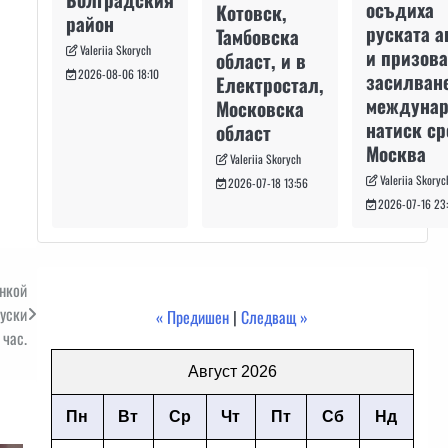
осъдиха
Котовск,
район
руската а
Тамбовска
Valeriia Skorych
и призова
област, и в
2026-08-06 18:10
засилван
Електростал,
междуна
Московска
натиск с
област
Москва
Valeriia Skorych
Valeriia Skoryc
2026-07-18 13:56
2026-07-16 23
нкой
руски
« Предишен
|
Следващ »
 час.
Август 2026
Пн
Вт
Ср
Чт
Пт
Сб
Нд