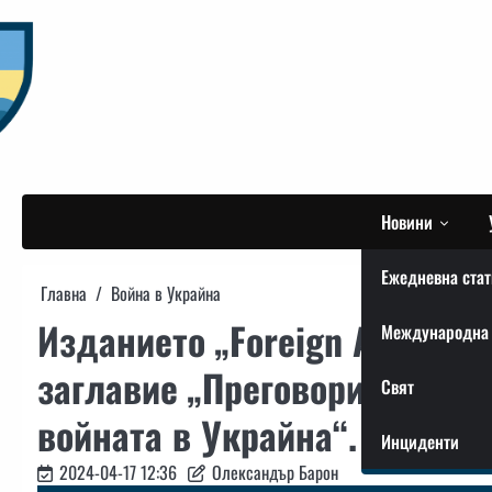
Skip
to
content
Новини
Ежедневна стат
Главна
Война в Украйна
Изданието „Foreign Affairs“
Международна 
заглавие „Преговорите, кои
Свят
войната в Украйна“.
Инциденти
2024-04-17 12:36
Олександър Барон