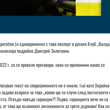
poration (и едновременно с това експерт в руския Клуб „Валда
нализира подробно Дмитрий Золотухин.
22 г. са се провели преговори, нека си припомним какво се
ласуван текст на споразумението не е имало, тъй като Украйна
 задава въпроси за това „какво ще се случи след постигането 
стта. Откъде-накъде гаранции?! Първо, гаранциите вече не са
о, от това ще възникнат ангажименти за трети държави! Как си