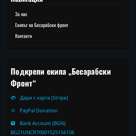
За нас
Екипът на Бесарабски фронт
Контакти
Подкрепи екипа „Бесарабски
Фронт“
💳
Дари с карта (Stripe)
💠
PayPal Donation
🏦
Bank Account (BGN)
BG21UNCR70001525156106