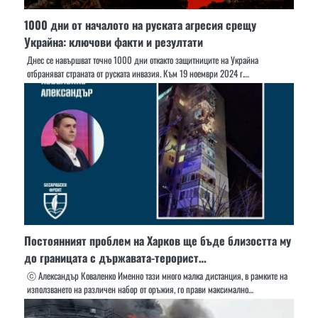
1000 дни от началото на руската агресия срещу
Украйна: ключови факти и резултати
Днес се навършват точно 1000 дни откакто защитниците на Украйна
отбраняват страната от руската инвазия. Към 19 ноември 2024 г.…
Постоянният проблем на Харков ще бъде близостта му
до границата с държавата-терорист…
ⓒ Александър Коваленко Именно тази много малка дистанция, в рамките на
използването на различен набор от оръжия, го прави максимално…