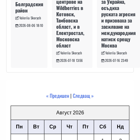
за Украйна,
центрове на
Болградския
осъдиха
Wildberries в
район
руската агресия
Котовск,
Valeriia Skorych
и призоваха за
Тамбовска
засилване на
област, и в
2026-08-06 18:10
международния
Електростал,
натиск срещу
Московска
Москва
област
Valeriia Skorych
Valeriia Skorych
2026-07-16 23:49
2026-07-18 13:56
« Предишен
|
Следващ »
Август 2026
Пн
Вт
Ср
Чт
Пт
Сб
Нд