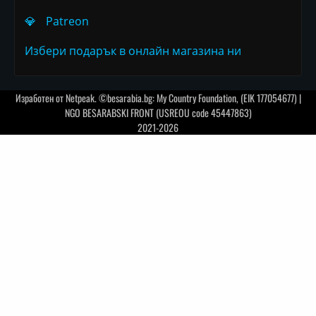
💎
Patreon
Избери подарък в онлайн магазина ни
Изработен от
Netpeak
. ©besarabia.bg: My Country Foundation, (EIK 177054677) |
NGO BESARABSKI FRONT (USREOU code 45447863)
2021-2026