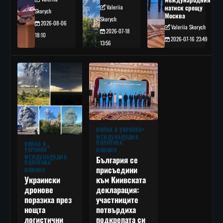
Valeriia
натиск срещу
Skorych
Москва
Skorych
2026-08-06
Valeriia Skorych
2026-07-18
18:10
2026-07-16 23:49
13:56
ВОЙНА В УКРАЙНА
МЕЖДУНАРОДНА
ПОЛИТИКА
ВОЙНА В
УКРАЙНА
НОВИНИ
МЕЖДУНАРОДНА
България се
ПОЛИТИКА
присъедини
НОВИНИ
към Киивската
Украински
декларация:
дронове
участниците
поразиха през
потвърдиха
нощта
подкрепата си
логистични