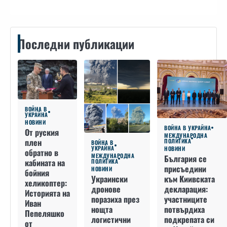
Последни публикации
ВОЙНА В
УКРАЙНА
НОВИНИ
ВОЙНА В УКРАЙНА
От руския
МЕЖДУНАРОДНА
плен
ПОЛИТИКА
ВОЙНА В
УКРАЙНА
НОВИНИ
обратно в
МЕЖДУНАРОДНА
България се
кабината на
ПОЛИТИКА
присъедини
НОВИНИ
бойния
към Киивската
Украински
хеликоптер:
декларация:
дронове
Историята на
участниците
поразиха през
Иван
потвърдиха
нощта
Пепеляшко
подкрепата си
логистични
от