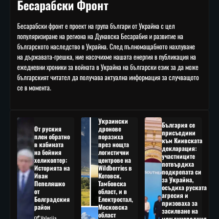
Бесарабски Фронт
Бесарабски фронт е проект на група българи от Украйна с цел
популяризиране на региона на Дунавска Бесарабия и развитие на
българското наследство в Украйна. След пълномащабното нахлуване
на държавата-грешка, ние насочихме нашата енергия в публикация на
ежедневни хроники за войната в Украйна на български език за да може
българският читател да получава актуална информация за случващото
се в момента.
Украински
България се
От руския
дронове
присъедини
плен обратно
поразиха
към Киивската
в кабината
през нощта
декларация:
на бойния
логистични
участниците
хеликоптер:
центрове на
потвърдиха
Историята на
Wildberries в
подкрепата си
Иван
Котовск,
за Украйна,
Пепеляшко
Тамбовска
осъдиха руската
от
област, и в
агресия и
Болградския
Електростал,
призоваха за
район
Московска
засилване на
област
Valeriia
международния