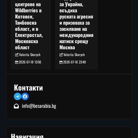
за Украйна,
центрове на
осъдиха
Wildberries в
руската агресия
Котовск,
и призоваха за
Тамбовска
засилване на
област, и в
международния
Електростал,
натиск срещу
Московска
Москва
област
Valeriia Skorych
Valeriia Skorych
2026-07-16 23:49
2026-07-18 13:56
Контакти
Telegram
Facebook
info@besarabia.bg
Навигация