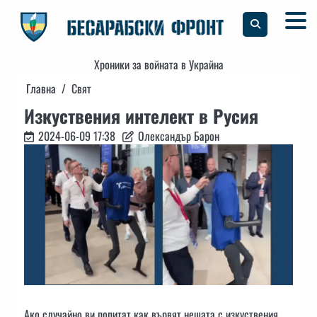
Skip
to
content
Хроники за войната в Украйна
Главна
Свят
Изкуствения интелект в Русия
2024-06-09 17:38
Олександър Барон
Ако случайно ви попитат как вървят нещата с изкуствения