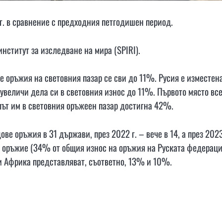
. в сравнение с предходния петгодишен период.
нститут за изследване на мира (SPIRI).
е оръжия на световния пазар се сви до 11%. Русия е изместена
 увеличи дела си в световния износ до 11%. Първото място вс
лът им в световния оръжеен пазар достигна 42%.
ове оръжия в 31 държави, през 2022 г. – вече в 14, а през 2023
о оръжие (34% от общия износ на оръжия на Руската федераци
 и Африка представляват, съответно, 13% и 10%.