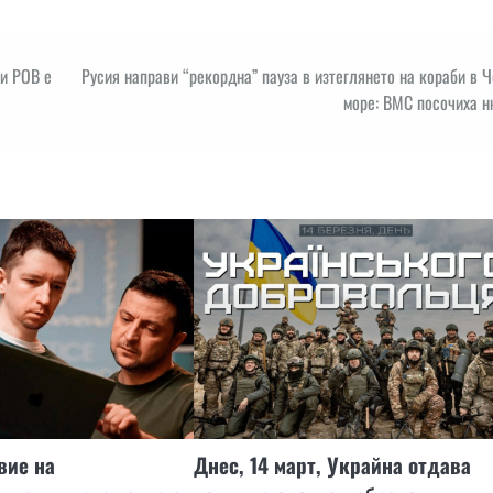
ри РОВ е
Русия направи “рекордна” пауза в изтеглянето на кораби в 
море: ВМС посочиха н
вие на
Днес, 14 март, Украйна отдава