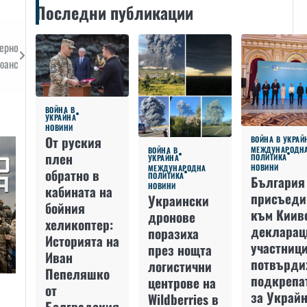
Последни публикации
Черно
юанс
ВОЙНА В
УКРАЙНА
НОВИНИ
От руския
ВОЙНА В УКРАЙ
МЕЖДУНАРОДН
ВОЙНА В
плен
ПОЛИТИКА
УКРАЙНА
НОВИНИ
МЕЖДУНАРОДНА
обратно в
ПОЛИТИКА
България
НОВИНИ
кабината на
присъеди
Украински
бойния
към Киив
дронове
хеликоптер:
декларац
поразиха
Историята на
участниц
през нощта
Иван
потвърди
логистични
Пепеляшко
подкрепа
центрове на
от
за Украйн
Wildberries в
Болградския