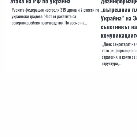
атака на РФ по Украйна
дезинформация
„вътрешния пл
Руската федерация изстреля 315 дрона и 7 ракети по
украински градове. Част от ракетите са
Украйна“ на З
севернокорейско производство. По време на…
съветникът на
комуникациит
„Днес секретарят на
като „информационна
стратегия, в която с
структури,…