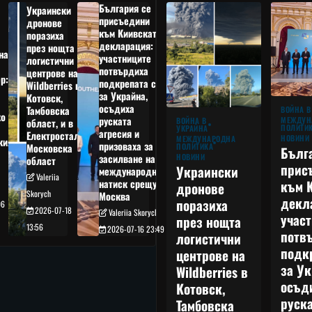
България се
Украински
присъедини
дронове
към Киивската
поразиха
декларация:
през нощта
на
участниците
логистични
потвърдиха
центрове на
р:
подкрепата си
Wildberries в
а
за Украйна,
Котовск,
осъдиха
Тамбовска
ВОЙНА В
о
руската
МЕЖДУН
ВОЙНА В
област, и в
ПОЛИТИ
УКРАЙНА
агресия и
Електростал,
НОВИНИ
МЕЖДУНАРОДНА
кия
призоваха за
ПОЛИТИКА
Московска
Бълг
НОВИНИ
засилване на
област
прис
Украински
международния
Valeriia
към 
натиск срещу
дронове
Skorych
Москва
декл
поразиха
06
2026-07-18
Valeriia Skorych
учас
през нощта
13:56
2026-07-16 23:49
потв
логистични
подк
центрове на
за Ук
Wildberries в
осъд
Котовск,
руска
Тамбовска