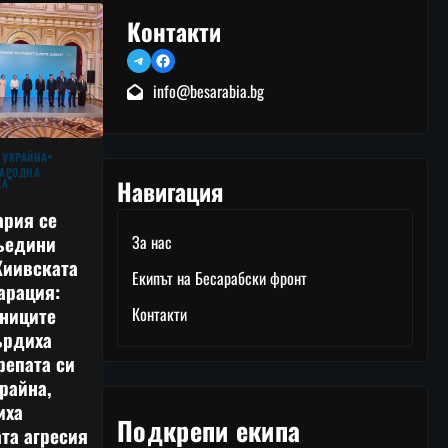
Контакти
Telegram
Facebook
info@besarabia.bg
 УКРАЙНА
АРОДНА
Навигация
КА
ария се
ъедини
За нас
Киивската
Екипът на Бесарабски фронт
арация:
тниците
Контакти
ърдиха
репата си
райна,
иха
Подкрепи екипа
та агресия