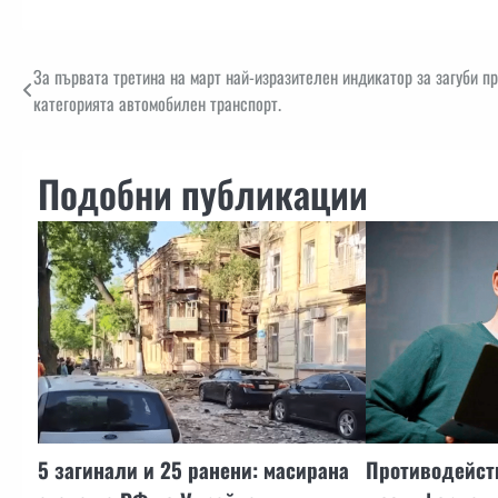
Навигация
За първата третина на март най-изразителен индикатор за загуби п
категорията автомобилен транспорт.
Подобни публикации
5 загинали и 25 ранени: масирана
Противодейст