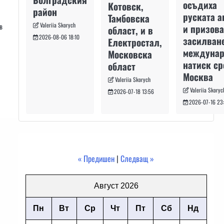
осъдиха
Котовск,
район
руската а
Тамбовска
Valeriia Skorych
в
и призова
област, и в
2026-08-06 18:10
засилван
Електростал,
междуна
Московска
натиск с
област
Москва
Valeriia Skorych
Valeriia Skoryc
2026-07-18 13:56
2026-07-16 23
« Предишен
|
Следващ »
Август 2026
Пн
Вт
Ср
Чт
Пт
Сб
Нд