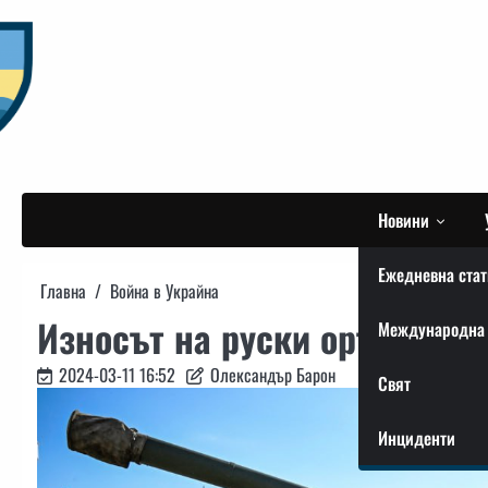
Skip
to
content
Новини
Ежедневна стат
Главна
Война в Украйна
Износът на руски оръжия н
Международна 
2024-03-11 16:52
Олександър Барон
Свят
Инциденти