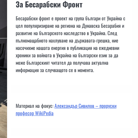
За Бесарабски Фронт
Бесарабски фронт е проект на група българи от Украйна с
цел популяризиране на региона на Дунавска Бесарабия и
развитие на българското наследство в Украйна. След
пълномащабното нахлуване на държавата-грешка, ние
насочихме нашата енергия в публикация на ежедневни
хроники за войната в Украйна на български език за да
може българският читател да получава актуална
информация за случващото се в момента.
Материал на фокус:
Александър Сивилов – проруски
професор WikiPedia