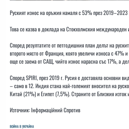
Руският износ на оръжия намаля с 53% през 2019–2023 г
Това се казва в доклада на Стокхолмския международен и
Според резултатите от петгодишния план делът на рускит
второто място от Франция, която увеличи износа с 47% и
още се заема от САЩ, чийто износ нарасна със 17%, а де
Според SPIRI, през 2019 г. Русия е доставяла основни вид
– само в 12. Индия стана най-големият вносител на руск
Китай (21%) и Египет (7,5%). Страните от Близкия изток
Източник: Інформаційний Спротив
ВОЙНА В УКРАЙНА