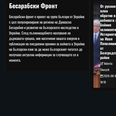
Бесарабски Фронт
От руския
плен
обратно в
Бесарабски фронт е проект на група българи от Украйна
кабината 
с цел популяризиране на региона на Дунавска
бойния
Бесарабия и развитие на българското наследство в
хеликопте
Украйна. След пълномащабното нахлуване на
Историят
държавата-грешка, ние насочихме нашата енергия в
на Иван
Пепеляшк
публикация на ежедневни хроники за войната в Украйна
от
на български език за да може българският читател да
Болградс
получава актуална информация за случващото се в
район
момента.
Valeriia
Skorych
2026-08-
18:10