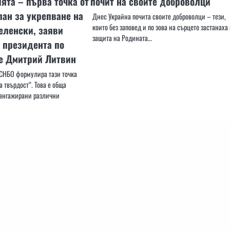
та – първа точка от
почит на своите доброволци
ан за укрепване на
Днес Украйна почита своите доброволци – тези,
които без заповед и по зова на сърцето застанаха 
еленски, заяви
защита на Родината…
 президента по
е Дмитрий Литвин
 СНБО формулира тази точка
 твърдост“. Това е обща
а ангажирани различни