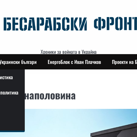
Хроники за войната в Украйна
Украински българи
ЕнергоБлок с Иван Плачков
Проекти на 
истика
амаля наполовина
политика