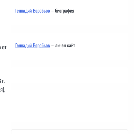
Геннадий Воробьов
– биография
Геннадий Воробьов
– личен сайт
 от
е
 г.
я),
Контакти