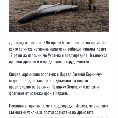
Ден след атаката на БЛА срещу базата Голани, по време на
която загинаха четирима израелски войници, каналът Кешет
12 реши да напомни, че Украйна е предупредила Нетаняху за
ирански дронове и е предложила сътрудничество.
Според украинския посланик в Израел Евгений Корнийчук
веднага след встъпването в длъжност на новото
правителство на Бенямин Нетаняху Зеленски е изпратил
фрагмент от ирански дрон в Израел.
Посланикът припомни, че е предупредил Израел, че ако няма
съвместни усилия за противодействие на дроновете,