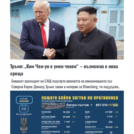
Тръмп: „Ким Чен-ун е умен човек“ – възможна е нова
среща
Бившият президент на САЩ подчерта важността на комуникацията със
Северна Корея Доналд Тръмп заяви в интервю за Bloomberg, че поддържа…