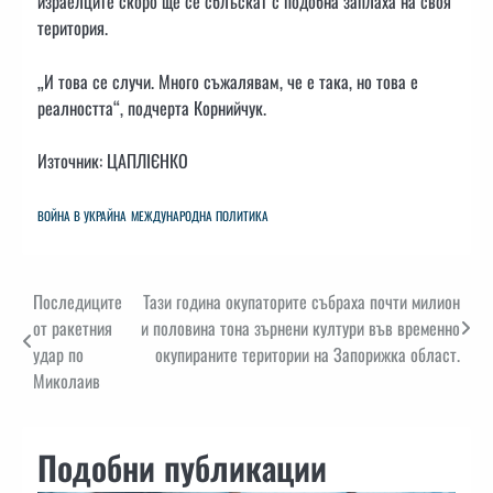
израелците скоро ще се сблъскат с подобна заплаха на своя
територия.
„И това се случи. Много съжалявам, че е така, но това е
реалността“, подчерта Корнийчук.
Източник: ЦАПЛІЄНКО
ВОЙНА В УКРАЙНА
МЕЖДУНАРОДНА ПОЛИТИКА
Навигация
Последиците
Тази година окупаторите събраха почти милион
от ракетния
и половина тона зърнени култури във временно
удар по
окупираните територии на Запорижка област.
Миколаив
Подобни публикации