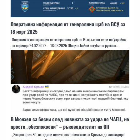
Оперативна информация от генералния щаб на ВСУ за
18 март 2025
Оперативна информация от генералния щаб на Въоръжени сили на Украйна
за периода 24.02.2022 – 18.03.2025 Общите бойни загуби на руската…
В Мюнхен са бесни след новината за удара по ЧАЕЦ, не
просто „обезпокоени“ – ръководителят на ОП
„Защото през 80-те години целият свят помагаше на Кремъл да ликвидира