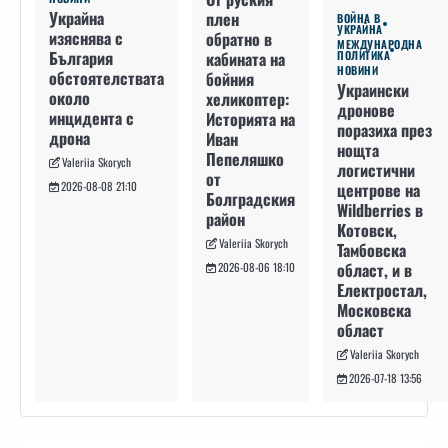
Украйна
плен
ВОЙНА В
УКРАЙНА
изяснява с
обратно в
МЕЖДУНАРОДНА
България
кабината на
ПОЛИТИКА
НОВИНИ
обстоятелствата
бойния
Украински
около
хеликоптер:
дронове
инцидента с
Историята на
поразиха през
дрона
Иван
нощта
Пепеляшко
Valeriia Skorych
логистични
от
2026-08-08 21:10
центрове на
Болградския
Wildberries в
район
Котовск,
Valeriia Skorych
Тамбовска
област, и в
2026-08-06 18:10
Електростал,
Московска
област
Valeriia Skorych
2026-07-18 13:56