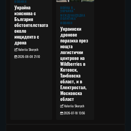
НОВИНИ
Украйна
ВОЙНА В
УКРАЙНА
изяснява с
МЕЖДУНАРОДНА
България
ПОЛИТИКА
НОВИНИ
обстоятелствата
Украински
около
дронове
инцидента с
поразиха през
дрона
нощта
Valeriia Skorych
логистични
2026-08-08 21:10
центрове на
Wildberries в
Котовск,
Тамбовска
област, и в
Електростал,
Московска
област
Valeriia Skorych
2026-07-18 13:56