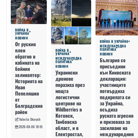
ВОЙНА В
УКРАЙНА
НОВИНИ
ВОЙНА В УКРАЙНА
От руския
МЕЖДУНАРОДНА
плен
ПОЛИТИКА
ВОЙНА В
УКРАЙНА
НОВИНИ
обратно в
МЕЖДУНАРОДНА
България се
кабината на
ПОЛИТИКА
присъедини
НОВИНИ
бойния
към Киивската
Украински
хеликоптер:
декларация:
дронове
Историята на
участниците
поразиха през
Иван
потвърдиха
нощта
Пепеляшко
подкрепата си
логистични
от
за Украйна,
центрове на
Болградския
осъдиха
Wildberries в
район
руската агресия
Котовск,
Valeriia Skorych
и призоваха за
Тамбовска
засилване на
област, и в
2026-08-06 18:10
международния
Електростал,