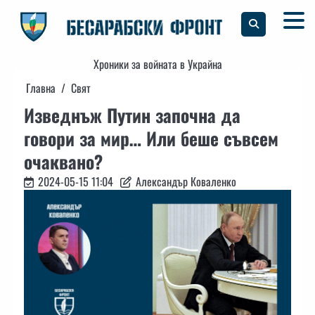
Skip
to
content
Хроники за войната в Украйна
Главна
Свят
Изведнъж Путин започна да
говори за мир… Или беше съвсем
очаквано?
2024-05-15 11:04
Александър Коваленко