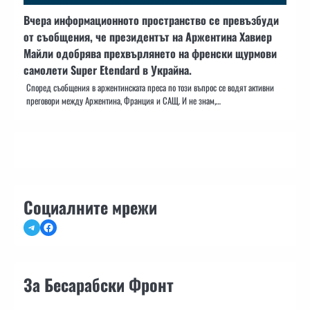
Вчера информационното пространство се превъзбуди
от съобщения, че президентът на Аржентина Хавиер
Майли одобрява прехвърлянето на френски щурмови
самолети Super Etendard в Украйна.
Според съобщения в аржентинската преса по този въпрос се водят активни
преговори между Аржентина, Франция и САЩ. И не знам,…
Социалните мрежи
Telegram
Facebook
За Бесарабски Фронт