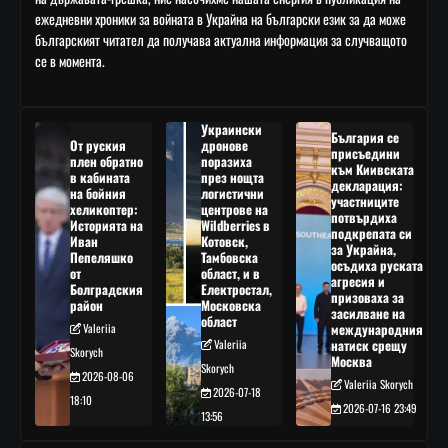
ежедневни хроники за войната в Украйна на български език за да може
българският читател да получава актуална информация за случващото
се в момента.
Украински
България се
От руския
дронове
присъедини
плен обратно
поразиха
към Киивската
в кабината
през нощта
декларация:
на бойния
логистични
участниците
хеликоптер:
центрове на
потвърдиха
Историята на
Wildberries в
подкрепата си
Иван
Котовск,
за Украйна,
Пепеляшко
Тамбовска
осъдиха руската
от
област, и в
агресия и
Болградския
Електростал,
призоваха за
район
Московска
засилване на
област
Valeriia
международния
Valeriia
натиск срещу
Skorych
Москва
Skorych
2026-08-06
Valeriia Skorych
2026-07-18
18:10
2026-07-16 23:49
13:56