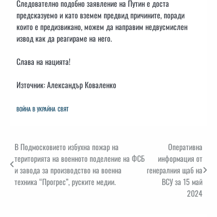
Следователно подобно заявление на Путин е доста
предсказуемо и като вземем предвид причините, поради
които е предизвикано, можем да направим недвусмислен
извод как да реагираме на него.
Слава на нацията!
Източник: Александър Коваленко
ВОЙНА В УКРАЙНА
СВЯТ
Навигация
В Подмосковието избухна пожар на
Оперативна
територията на военното поделение на ФСБ
информация от
и завода за производство на военна
генералния щаб на
техника “Прогрес”, руските медии.
ВСУ за 15 май
2024