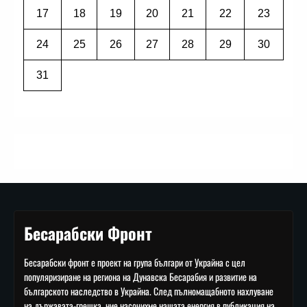
17
18
19
20
21
22
23
24
25
26
27
28
29
30
31
Бесарабски Фронт
Бесарабски фронт е проект на група българи от Украйна с цел
популяризиране на региона на Дунавска Бесарабия и развитие на
българското наследство в Украйна. След пълномащабното нахлуване
на държавата-грешка, ние насочихме нашата енергия в публикация на