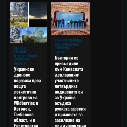
ВОЙНА В УКРАЙНА
МЕЖДУНАРОДНА
ПОЛИТИКА
ВОЙНА В
УКРАЙНА
НОВИНИ
МЕЖДУНАРОДНА
България се
ПОЛИТИКА
присъедини
НОВИНИ
към Киивската
Украински
декларация:
дронове
участниците
поразиха през
потвърдиха
нощта
подкрепата си
логистични
за Украйна,
центрове на
осъдиха
Wildberries в
руската агресия
Котовск,
и призоваха за
Тамбовска
засилване на
област, и в
международния
Електростал,