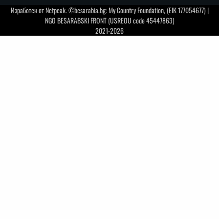
Изработен от
Netpeak
. ©besarabia.bg: My Country Foundation, (EIK 177054677) |
NGO BESARABSKI FRONT (USREOU code 45447863)
2021-2026