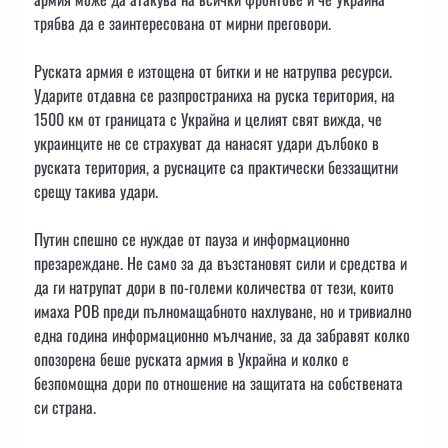
трябва да е заинтересована от мирни преговори.
Руската армия е изтощена от битки и не натрупва ресурси.
Ударите отдавна се разпространиха на руска територия, на
1500 км от границата с Украйна и целият свят вижда, че
украинците не се страхуват да нанасят удари дълбоко в
руската територия, а руснаците са практически беззащитни
срещу такива удари.
Путин спешно се нуждае от пауза и информационно
презареждане. Не само за да възстановят сили и средства и
да ги натрупат дори в по-големи количества от тези, които
имаха РОВ преди пълномащабното нахлуване, но и тривиално
една година информационно мълчание, за да забравят колко
опозорена беше руската армия в Украйна и колко е
безпомощна дори по отношение на защитата на собствената
си страна.