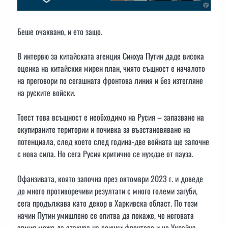
Беше очаквано, и ето защо.
В интервю за китайската агенция Синхуа Путин даде висока
оценка на китайския мирен план, чиято същност е началото
на преговори по сегашната фронтова линия и без изтегляне
на руските войски.
Тоест това всъщност е необходимо на Русия – запазване на
окупираните територии и почивка за възстановяване на
потенциала, след което след година-две войната ще започне
с нова сила. Но сега Русия критично се нуждае от пауза.
Офанзивата, която започна през октомври 2023 г. и доведе
до много противоречиви резултати с много големи загуби,
сега продължава като декор в Харкивска област. По този
начин Путин умишлено се опитва да покаже, че неговата
армия може да атакува на всички фронтове и че Украйна