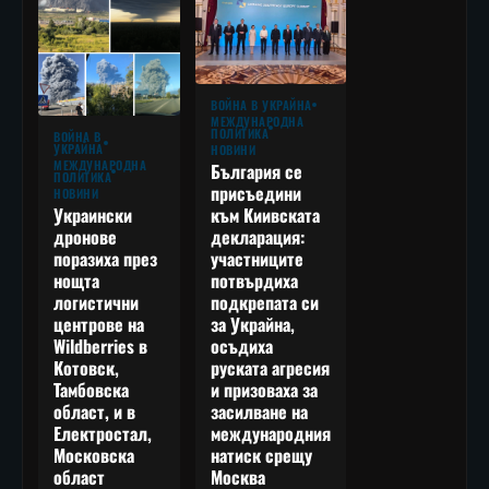
ВОЙНА В УКРАЙНА
МЕЖДУНАРОДНА
ПОЛИТИКА
ВОЙНА В
УКРАЙНА
НОВИНИ
МЕЖДУНАРОДНА
България се
ПОЛИТИКА
присъедини
НОВИНИ
към Киивската
Украински
декларация:
дронове
участниците
поразиха през
потвърдиха
нощта
подкрепата си
логистични
за Украйна,
центрове на
осъдиха
Wildberries в
руската агресия
Котовск,
и призоваха за
Тамбовска
засилване на
област, и в
международния
Електростал,
натиск срещу
Московска
Москва
област