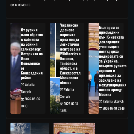
се в момента.
Украински
България се
От руския
дронове
присъедини
плен обратно
поразиха
към Киивската
в кабината
през нощта
декларация:
на бойния
логистични
участниците
хеликоптер:
центрове на
потвърдиха
Историята на
Wildberries в
подкрепата си
Иван
Котовск,
за Украйна,
Пепеляшко
Тамбовска
осъдиха руската
от
област, и в
агресия и
Болградския
Електростал,
призоваха за
район
Московска
засилване на
област
Valeriia
международния
Valeriia
натиск срещу
Skorych
Москва
Skorych
2026-08-06
Valeriia Skorych
2026-07-18
18:10
2026-07-16 23:49
13:56