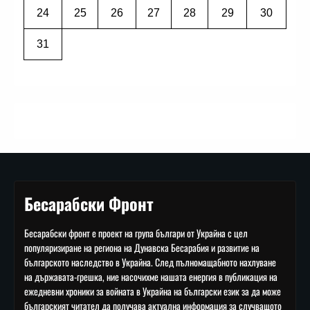
24
25
26
27
28
29
30
31
Бесарабски Фронт
Бесарабски фронт е проект на група българи от Украйна с цел
популяризиране на региона на Дунавска Бесарабия и развитие на
българското наследство в Украйна. След пълномащабното нахлуване
на държавата-грешка, ние насочихме нашата енергия в публикация на
ежедневни хроники за войната в Украйна на български език за да може
българският читател да получава актуална информация за случващото