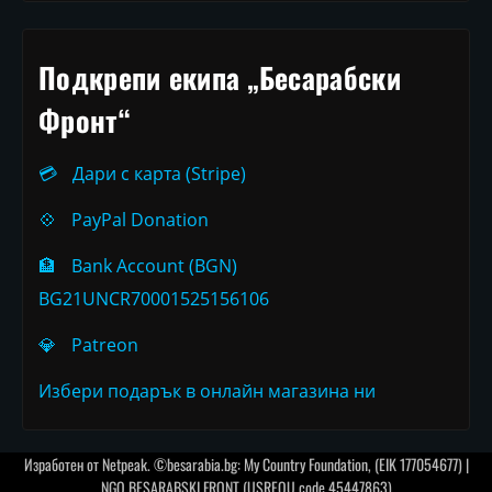
Подкрепи екипа „Бесарабски
Фронт“
💳
Дари с карта (Stripe)
💠
PayPal Donation
🏦
Bank Account (BGN)
BG21UNCR70001525156106
💎
Patreon
Избери подарък в онлайн магазина ни
Изработен от
Netpeak
. ©besarabia.bg: My Country Foundation, (EIK 177054677) |
NGO BESARABSKI FRONT (USREOU code 45447863)