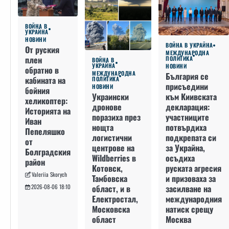
ВОЙНА В
УКРАЙНА
НОВИНИ
ВОЙНА В УКРАЙНА
От руския
МЕЖДУНАРОДНА
плен
ПОЛИТИКА
ВОЙНА В
УКРАЙНА
НОВИНИ
обратно в
МЕЖДУНАРОДНА
България се
кабината на
ПОЛИТИКА
присъедини
НОВИНИ
бойния
към Киивската
Украински
хеликоптер:
декларация:
дронове
Историята на
участниците
поразиха през
Иван
потвърдиха
нощта
Пепеляшко
подкрепата си
логистични
от
за Украйна,
центрове на
Болградския
осъдиха
Wildberries в
район
руската агресия
Котовск,
Valeriia Skorych
и призоваха за
Тамбовска
засилване на
област, и в
2026-08-06 18:10
международния
Електростал,
натиск срещу
Московска
Москва
област