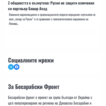
Z-общността е възмутена: Русия не защити ключовия
си партньор Башар Асад
Военните кореспонденти и пропагандистите открито определят случилото се
като „позор за Русия“ и го сравняват с геополитическото поражение на
Москва…
Социалните мрежи
Telegram
Facebook
За Бесарабски Фронт
Бесарабски фронт е проект на група българи от Украйна с
цел популяризиране на региона на Дунавска Бесарабия и