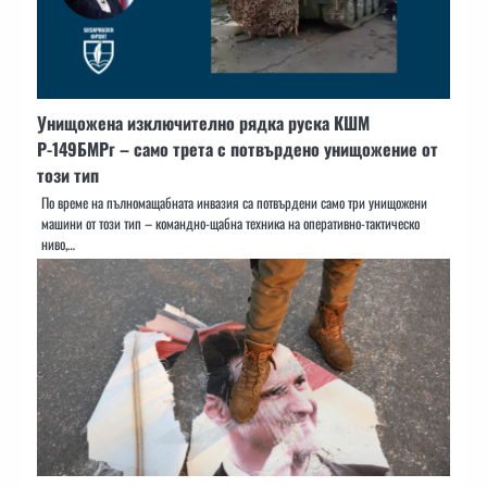
Унищожена изключително рядка руска КШМ
Р-149БМРг – само трета с потвърдено унищожение от
този тип
По време на пълномащабната инвазия са потвърдени само три унищожени
машини от този тип – командно-щабна техника на оперативно-тактическо
ниво,…