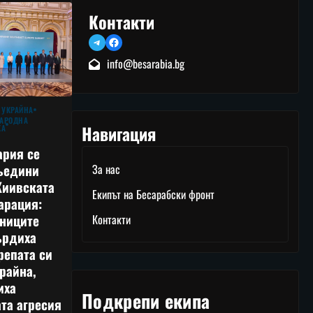
Контакти
Telegram
Facebook
info@besarabia.bg
 УКРАЙНА
АРОДНА
Навигация
КА
ария се
ъедини
За нас
Киивската
Екипът на Бесарабски фронт
арация:
тниците
Контакти
ърдиха
репата си
райна,
иха
Подкрепи екипа
та агресия