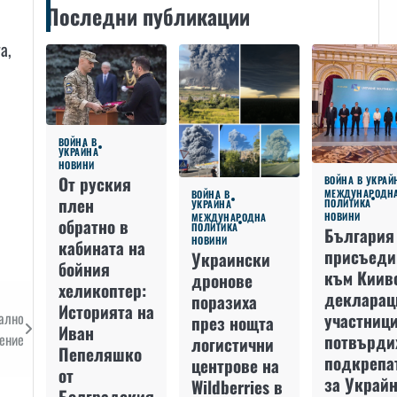
Последни публикации
а,
ВОЙНА В
УКРАЙНА
НОВИНИ
От руския
ВОЙНА В УКРАЙ
МЕЖДУНАРОДН
ВОЙНА В
плен
ПОЛИТИКА
УКРАЙНА
НОВИНИ
МЕЖДУНАРОДНА
обратно в
ПОЛИТИКА
България
НОВИНИ
кабината на
присъеди
Украински
бойния
към Киив
дронове
хеликоптер:
декларац
поразиха
Историята на
нално
участниц
през нощта
Иван
ение
потвърди
логистични
Пепеляшко
подкрепа
центрове на
от
за Украйн
Wildberries в
Болградския