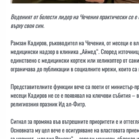
Воденият от болести лидер на Чечения практически се е 
върху своя син.
Рамзан Кадиров, ръководител на Чечения, от месеци е в
медицински надзор в клиника „Аймед“. Според източници 
единствено с медицински кортеж или хеликоптер от сани
ограничава до публикации в социалните мрежи, които са 
Представителните функции вече са поети от министър-п
месеци Кадиров не се е появявал на ключови събития – 
религиозния празник Ид ал-Фитр.
Сигнал за промяна във вътрешните приоритети е и оттегл
Основната му цел вече е осигуряване на властовата прием
го наричат „младия Рамзан“ – заради маниери, облекло и