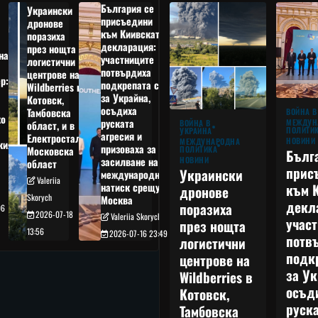
България се
Украински
присъедини
дронове
към Киивската
поразиха
декларация:
през нощта
на
участниците
логистични
потвърдиха
центрове на
р:
подкрепата си
Wildberries в
а
за Украйна,
Котовск,
осъдиха
Тамбовска
ВОЙНА В
о
руската
МЕЖДУН
ВОЙНА В
област, и в
ПОЛИТИ
УКРАЙНА
агресия и
Електростал,
НОВИНИ
МЕЖДУНАРОДНА
кия
призоваха за
ПОЛИТИКА
Московска
Бълг
НОВИНИ
засилване на
област
прис
Украински
международния
Valeriia
към 
натиск срещу
дронове
Skorych
Москва
декл
поразиха
06
2026-07-18
Valeriia Skorych
учас
през нощта
13:56
2026-07-16 23:49
потв
логистични
подк
центрове на
за Ук
Wildberries в
осъд
Котовск,
руска
Тамбовска