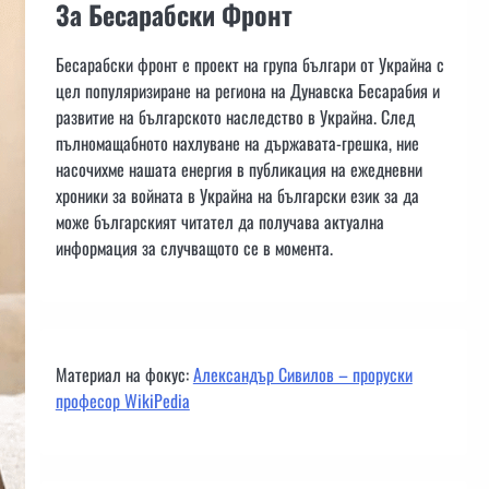
За Бесарабски Фронт
Бесарабски фронт е проект на група българи от Украйна с
цел популяризиране на региона на Дунавска Бесарабия и
развитие на българското наследство в Украйна. След
пълномащабното нахлуване на държавата-грешка, ние
насочихме нашата енергия в публикация на ежедневни
хроники за войната в Украйна на български език за да
може българският читател да получава актуална
информация за случващото се в момента.
Материал на фокус:
Александър Сивилов – проруски
професор WikiPedia