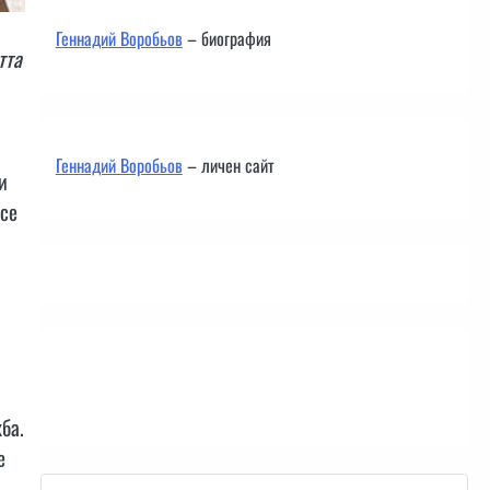
Геннадий Воробьов
– биография
тта
Геннадий Воробьов
– личен сайт
и
 се
Контакти
ба.
е