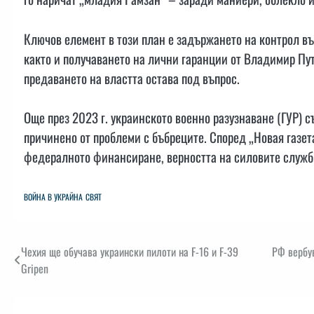
Ключов елемент в този план е задържането на контрол в
както и получаването на лични гаранции от Владимир Пут
предаването на властта остава под въпрос.
Още през 2023 г. украинското военно разузнаване (ГУР) 
причинено от проблеми с бъбреците. Според „Новая газета
федералното финансиране, верността на силовите служб
ВОЙНА В УКРАЙНА
СВЯТ
Навигация
Чехия ще обучава украински пилоти на F-16 и F-39
РФ вербув
Gripen