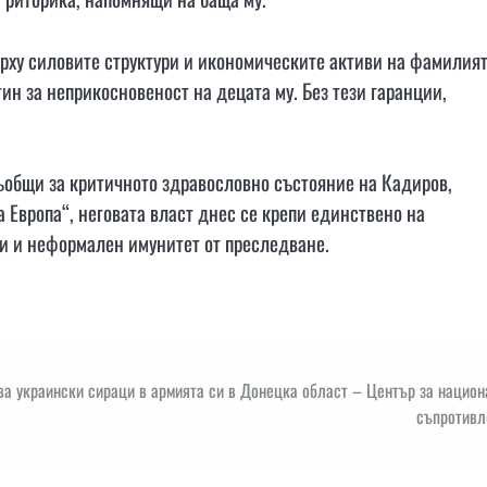
ърху силовите структури и икономическите активи на фамилият
ин за неприкосновеност на децата му. Без тези гаранции,
съобщи за критичното здравословно състояние на Кадиров,
 Европа“, неговата власт днес се крепи единствено на
и и неформален имунитет от преследване.
а украински сираци в армията си в Донецка област – Център за нацио
съпротивл