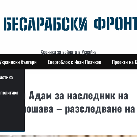
Хроники за войната в Украйна
Украински българи
ЕнергоБлок с Иван Плачков
Проекти на 
истика
си син Адам за наследник на
политика
у се влошава – разследване на