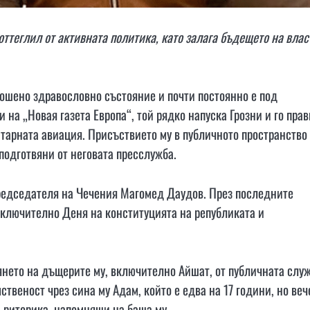
оттеглил от активната политика, като залага бъдещето на влас
лошено здравословно състояние и почти постоянно е под
на „Новая газета Европа“, той рядко напуска Грозни и го прав
тарната авиация. Присъствието му в публичното пространство
подготвяни от неговата пресслужба.
редседателя на Чечения Магомед Даудов. През последните
включително Деня на конституцията на републиката и
янето на дъщерите му, включително Айшат, от публичната служ
ственост чрез сина му Адам, който е едва на 17 години, но веч
 риторика, напомнящи на баща му.