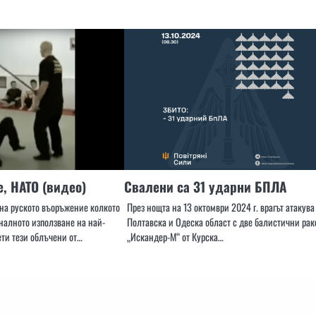
е, НАТО (видео)
Свалени са 31 ударни БПЛА
 на руското въоръжение колкото
През нощта на 13 октомври 2024 г. врагът атакува
иналното използване на най-
Полтавска и Одеска област с две балистични рак
ти тези облъчени от…
„Искандер-М“ от Курска…