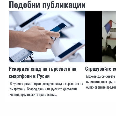
Подобни публикации
Рекорден спад на търсенето на
Страхувайте с
смартфони в Русия
Можете да се смеете
си искате, но в ориг
В Русия е регистриран рекорден спад в търсенето на
обикновените предме
смартфони. Според данни на руските държавни
медии, през първите три месеца…