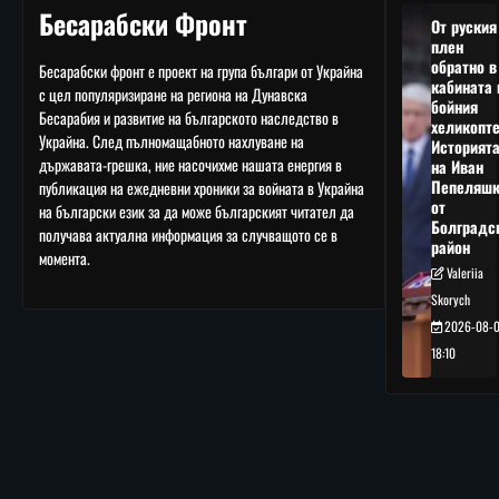
Бесарабски Фронт
От руския
плен
обратно в
Бесарабски фронт е проект на група българи от Украйна
кабината 
с цел популяризиране на региона на Дунавска
бойния
Бесарабия и развитие на българското наследство в
хеликопте
Украйна. След пълномащабното нахлуване на
Историят
държавата-грешка, ние насочихме нашата енергия в
на Иван
Пепеляшк
публикация на ежедневни хроники за войната в Украйна
от
на български език за да може българският читател да
Болградс
получава актуална информация за случващото се в
район
момента.
Valeriia
Skorych
2026-08-
18:10