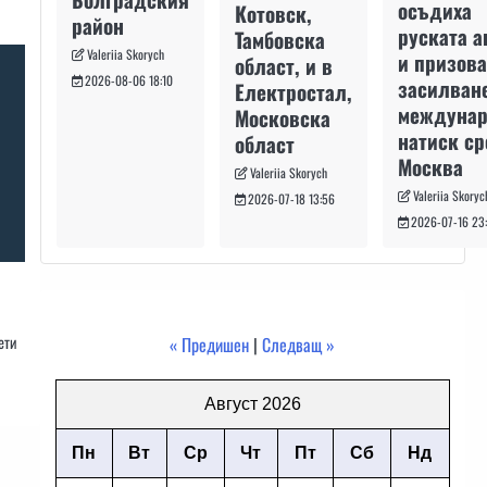
осъдиха
Котовск,
район
руската а
Тамбовска
Valeriia Skorych
и призова
област, и в
2026-08-06 18:10
засилван
Електростал,
междуна
Московска
натиск с
област
Москва
Valeriia Skorych
Valeriia Skoryc
2026-07-18 13:56
2026-07-16 23
ети
« Предишен
|
Следващ »
Август 2026
Пн
Вт
Ср
Чт
Пт
Сб
Нд