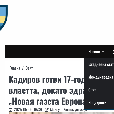
Skip
to
content
Новини
Ежедневна стат
Главна
Свят
Кадиров готви 17-годишния 
Международна 
властта, докато здравето м
Свят
„Новая газета Европа“
Инциденти
2025-05-05 16:39
Maksym Karmazynovskyi