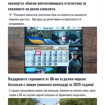
експертът обясни впечатляващата статистика за
свалянето на руски самолети.
💬 “Руснаците увеличиха значително броя на полетите на самолетите,
буквално два пъти… Това води до увеличаване на вероятността от
унищожаване…
Подкрепете героините от 88-ми отделен морски
батальон с нашия уникален календар за 2025 година!
С гордост представяме нашия нов календар, посветен на смелите жени, които
служат в 88-ми отделен морски батальон на Украинските въоръжени…