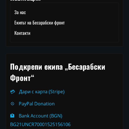
За нас
Екипът на Бесарабски фронт
Контакти
Подкрепи екипа „Бесарабски
Фронт“
💳
Дари с карта (Stripe)
💠
PayPal Donation
🏦
Bank Account (BGN)
BG21UNCR70001525156106