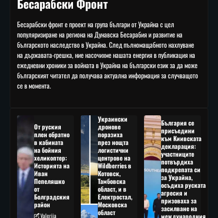
Бесарабски Фронт
Бесарабски фронт е проект на група българи от Украйна с цел
популяризиране на региона на Дунавска Бесарабия и развитие на
българското наследство в Украйна. След пълномащабното нахлуване
на държавата-грешка, ние насочихме нашата енергия в публикация на
ежедневни хроники за войната в Украйна на български език за да може
българският читател да получава актуална информация за случващото
се в момента.
Украински
България се
От руския
дронове
присъедини
плен обратно
поразиха
към Киивската
в кабината
през нощта
декларация:
на бойния
логистични
участниците
хеликоптер:
центрове на
потвърдиха
Историята на
Wildberries в
подкрепата си
Иван
Котовск,
за Украйна,
Пепеляшко
Тамбовска
осъдиха руската
от
област, и в
агресия и
Болградския
Електростал,
призоваха за
район
Московска
засилване на
област
Valeriia
международния