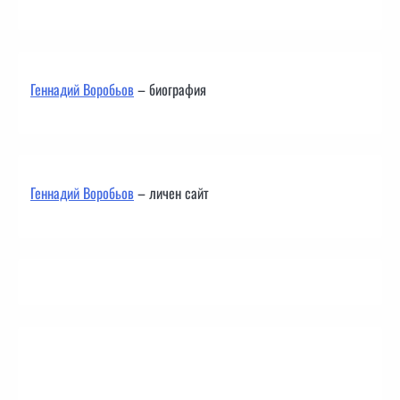
Геннадий Воробьов
– биография
Геннадий Воробьов
– личен сайт
Контакти