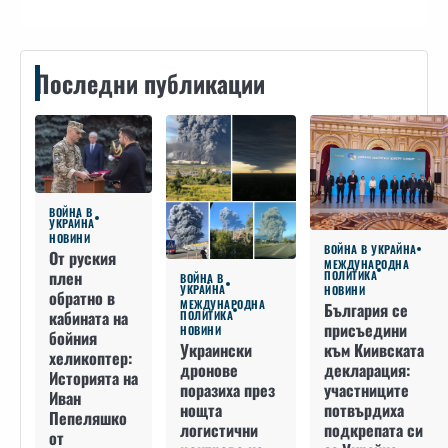
Последни публикации
ВОЙНА В
УКРАЙНА
НОВИНИ
ВОЙНА В УКРАЙНА
От руския
МЕЖДУНАРОДНА
плен
ПОЛИТИКА
ВОЙНА В
УКРАЙНА
НОВИНИ
обратно в
МЕЖДУНАРОДНА
България се
кабината на
ПОЛИТИКА
присъедини
НОВИНИ
бойния
към Киивската
Украински
хеликоптер:
декларация:
дронове
Историята на
участниците
поразиха през
Иван
потвърдиха
нощта
Пепеляшко
подкрепата си
логистични
от