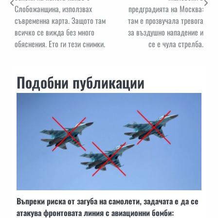
Слобожанщина, използвах
предградията на Москва:
съвременна карта. Защото там
там е прозвучала тревога
всичко се вижда без много
за въздушно нападение и
обяснения. Ето ги тези снимки.
се е чула стрелба.
Подобни публикации
Въпреки риска от загуба на самолети, задачата е да се
атакува фронтовата линия с авиационни бомби: