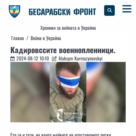
Skip
to
content
Хроники за войната в Украйна
Главна
Война в Украйна
Кадировссите военнопленници.
2024-08-12 10:10
Maksym Karmazynovskyi
Ето ги и тези, на които майките на изоставените руски