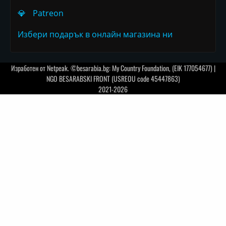
💎
Patreon
Избери подарък в онлайн магазина ни
Изработен от
Netpeak
. ©besarabia.bg: My Country Foundation, (EIK 177054677) |
NGO BESARABSKI FRONT (USREOU code 45447863)
2021-2026