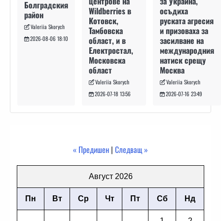
за Украйна,
центрове на
Болградския
осъдиха
Wildberries в
район
руската агресия
Котовск,
Valeriia Skorych
и призоваха за
Тамбовска
засилване на
област, и в
2026-08-06 18:10
международния
Електростал,
натиск срещу
Московска
Москва
област
Valeriia Skorych
Valeriia Skorych
2026-07-16 23:49
2026-07-18 13:56
« Предишен
|
Следващ »
Август 2026
Пн
Вт
Ср
Чт
Пт
Сб
Нд
1
2