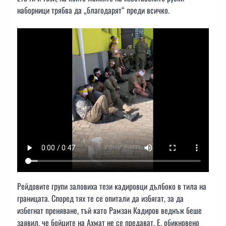
наборници трябва да „благодарят“ преди всичко.
Рейдовите групи заловиха тези кадировци дълбоко в тила на
границата. Според тях те се опитали да избягат, за да
избегнат преняване, тъй като Рамзан Кадиров веднъж беше
заявил, че бойците на Ахмат не се предават. Е, обикновено