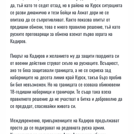
да, тъй като те седят отзад, но в района на Курск ситуацията
се разви динамично и тези бойци на Ахмат дори не се
опитаха да се съпротивляват. Както показва опитът от
предишни обмени, това е много правилно решение, тъй като
руските преговарящи за обмена вземат първо хората на
Кадиров.
Пиарът на Кадиров и желанието му да защити гвардията си
от военни действия струват скъпо на руснаците. Всъщност,
ако те бяха защитавали границата, а не се скриеха зад
наборниците на десета линия край Курск, такъв бърз пробив
би бил невъзможен. Но на границата се озоваха обикновени
18-годишни наборници и граничари. Те също така взеха
правилното решение да не участват в битка и доброволно да
се предадат, спасявайки живота си.
Междувременно, привържениците на Кадиров продължават
просто да се подиграват на редовната руска армия.