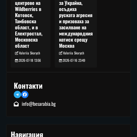
за Украйна,
центрове на
осъдиха
Wildberries в
руската агресия
Котовск,
и призоваха за
Тамбовска
засилване на
област, и в
международния
Електростал,
натиск срещу
Московска
Москва
област
Valeriia Skorych
Valeriia Skorych
2026-07-16 23:49
2026-07-18 13:56
Контакти
Telegram
Facebook
info@besarabia.bg
Навигация