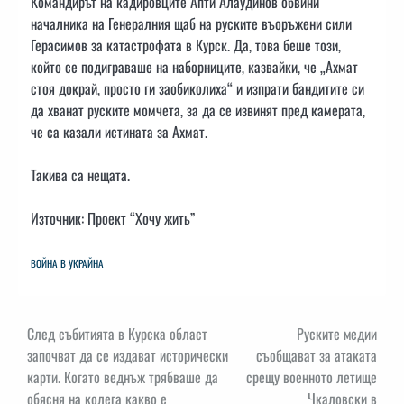
Командирът на кадировците Апти Алаудинов обвини
началника на Генералния щаб на руските въоръжени сили
Герасимов за катастрофата в Курск. Да, това беше този,
който се подиграваше на наборниците, казвайки, че „Ахмат
стоя докрай, просто ги заобиколиха“ и изпрати бандитите си
да хванат руските момчета, за да се извинят пред камерата,
че са казали истината за Ахмат.
Такива са нещата.
Източник: Проект “Хочу жить”
ВОЙНА В УКРАЙНА
Навигация
След събитията в Курска област
Руските медии
започват да се издават исторически
съобщават за атаката
карти. Когато веднъж трябваше да
срещу военното летище
обясня на колега какво е
Чкаловски в