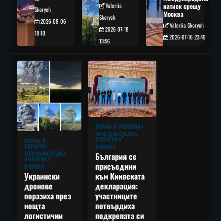
Valeriia
натиск срещу
Skorych
Москва
Skorych
2026-08-06
Valeriia Skorych
2026-07-18
18:10
2026-07-16 23:49
13:56
ВОЙНА В УКРАЙНА
МЕЖДУНАРОДНА
ПОЛИТИКА
ВОЙНА В
УКРАЙНА
НОВИНИ
МЕЖДУНАРОДНА
България се
ПОЛИТИКА
присъедини
НОВИНИ
към Киивската
Украински
декларация:
дронове
участниците
поразиха през
потвърдиха
нощта
подкрепата си
логистични