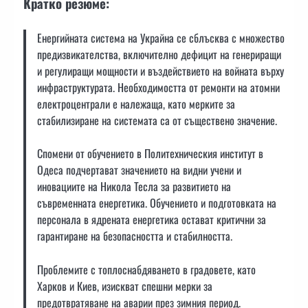
Кратко резюме:
Енергийната система на Украйна се сблъсква с множество
предизвикателства, включително дефицит на генериращи
и регулиращи мощности и въздействието на войната върху
инфраструктурата. Необходимостта от ремонти на атомни
електроцентрали е належаща, като мерките за
стабилизиране на системата са от съществено значение.
Спомени от обучението в Политехническия институт в
Одеса подчертават значението на видни учени и
иновациите на Никола Тесла за развитието на
съвременната енергетика. Обучението и подготовката на
персонала в ядрената енергетика остават критични за
гарантиране на безопасността и стабилността.
Проблемите с топлоснабдяването в градовете, като
Харков и Киев, изискват спешни мерки за
предотвратяване на аварии през зимния период.