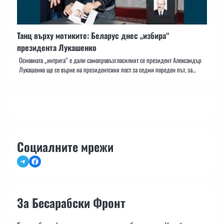
Танц върху мотиките: Беларус днес „избира“
президента Лукашенко
Основната „интрига“ е дали самопровъзгласилият се президент Александър
Лукашенко ще се върне на президентския пост за седми пореден път, за…
Социалните мрежи
Telegram
Facebook
За Бесарабски Фронт