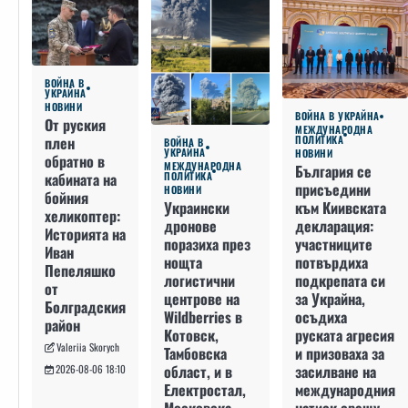
ВОЙНА В
УКРАЙНА
НОВИНИ
ВОЙНА В УКРАЙНА
От руския
МЕЖДУНАРОДНА
плен
ПОЛИТИКА
ВОЙНА В
УКРАЙНА
НОВИНИ
обратно в
МЕЖДУНАРОДНА
България се
кабината на
ПОЛИТИКА
присъедини
НОВИНИ
бойния
към Киивската
Украински
хеликоптер:
декларация:
дронове
Историята на
участниците
поразиха през
Иван
потвърдиха
нощта
Пепеляшко
подкрепата си
логистични
от
за Украйна,
центрове на
Болградския
осъдиха
Wildberries в
район
руската агресия
Котовск,
Valeriia Skorych
и призоваха за
Тамбовска
засилване на
област, и в
2026-08-06 18:10
международния
Електростал,