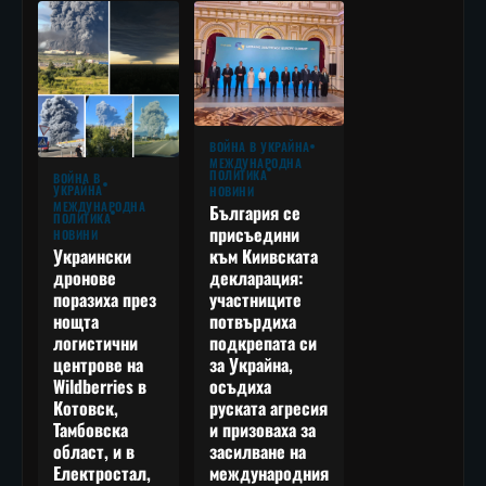
ВОЙНА В УКРАЙНА
МЕЖДУНАРОДНА
ПОЛИТИКА
ВОЙНА В
УКРАЙНА
НОВИНИ
МЕЖДУНАРОДНА
България се
ПОЛИТИКА
присъедини
НОВИНИ
към Киивската
Украински
декларация:
дронове
участниците
поразиха през
потвърдиха
нощта
подкрепата си
логистични
за Украйна,
центрове на
осъдиха
Wildberries в
руската агресия
Котовск,
и призоваха за
Тамбовска
засилване на
област, и в
международния
Електростал,