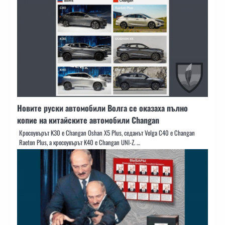
Новите руски автомобили Волга се оказаха пълно
копие на китайските автомобили Changan
Кросоувърът K30 е Changan Oshan X5 Plus, седанът Volga C40 е Changan
Raeton Plus, а кросоувърът K40 е Changan UNI-Z. …