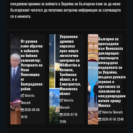
ежедневни хроники за войната в Украйна на български език за да може
българският читател да получава актуална информация за случващото
се в момента.
Украински
България се
От руския
дронове
присъедини
плен обратно
поразиха
към Киивската
в кабината
през нощта
декларация:
на бойния
логистични
участниците
хеликоптер:
центрове на
потвърдиха
Историята на
Wildberries в
подкрепата си
Иван
Котовск,
за Украйна,
Пепеляшко
Тамбовска
осъдиха руската
от
област, и в
агресия и
Болградския
Електростал,
призоваха за
район
Московска
засилване на
област
Valeriia
международния
Valeriia
натиск срещу
Skorych
Москва
Skorych
2026-08-06
Valeriia Skorych
2026-07-18
18:10
2026-07-16 23:49
13:56