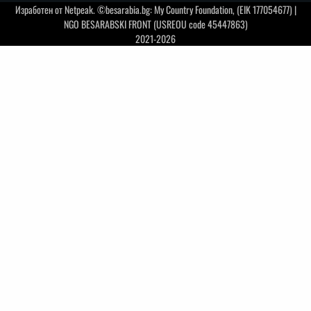
Изработен от
Netpeak
. ©besarabia.bg: My Country Foundation, (EIK 177054677) |
NGO BESARABSKI FRONT (USREOU code 45447863)
2021-2026