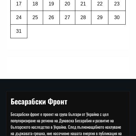
17
18
19
20
21
22
23
24
25
26
27
28
29
30
31
Бесарабски Фронт
Бесарабски фронт е проект на група българи от Украйна с цел
популяризиране на региона на Дунавска Бесарабия и развитие на
българското наследство в Украйна. След пълномащабното нахлуване
на държавата-грешка, ние насочихме нашата енергия в публикация на