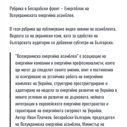
Рубрика в Бесарабски фронт – Енергоблок на
Всеукраинската енергийна асамблея.
В тази рубрика ще публикуваме видео новини на асамблеята.
Видеата са на украински език, като за удобство на
българската аудитория са добавени субтитри на български.
“Всеукраинска енергийна асамблея” е асоциация на
енергийни компании и енергийни професионалисти, които
ще могат да споделят своите умения, опит и постижения
за осигуряване на устойчива работа на енергийния
комплекс на Украйна, структурно преструктуриране и
адаптиране на модела за енергийно развитие на Украйна в
новите условия на развитие на държавата, нейната
интеграция в европейското енергийно пространство и
гарантиране на енергийната сигурност на Украйна.
Автор: Иван Плачков, бесарабски българин, председател
на Всеукраинска енергийна асамблея, Министър на