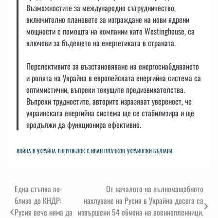
Възможностите за международно сътрудничество,
включително плановете за изграждане на нови ядрени
мощности с помощта на компании като Westinghouse, са
ключови за бъдещето на енергетиката в страната.
Перспективите за възстановяване на енергоснабдяването
и ролята на Украйна в европейската енергийна система са
оптимистични, въпреки текущите предизвикателства.
Въпреки трудностите, авторите изразяват увереност, че
украинската енергийна система ще се стабилизира и ще
продължи да функционира ефективно.
ВОЙНА В УКРАЙНА
ЕНЕРГОБЛОК С ИВАН ПЛАЧКОВ
УКРАИНСКИ БЪЛГАРИ
Навигация
Една стъпка по-
От началото на пълномащабното
близо до КНДР:
нахлуване на Русия в Украйна досега са
Русия вече няма да
извършени 54 обмена на военнопленници.