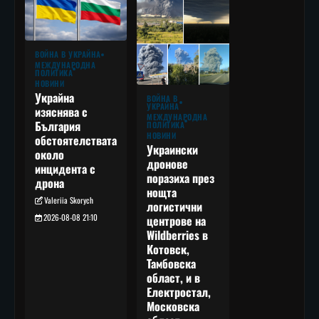
ВОЙНА В УКРАЙНА
МЕЖДУНАРОДНА
ПОЛИТИКА
НОВИНИ
Украйна
ВОЙНА В
УКРАЙНА
изяснява с
МЕЖДУНАРОДНА
България
ПОЛИТИКА
НОВИНИ
обстоятелствата
Украински
около
дронове
инцидента с
поразиха през
дрона
нощта
Valeriia Skorych
логистични
2026-08-08 21:10
центрове на
Wildberries в
Котовск,
Тамбовска
област, и в
Електростал,
Московска