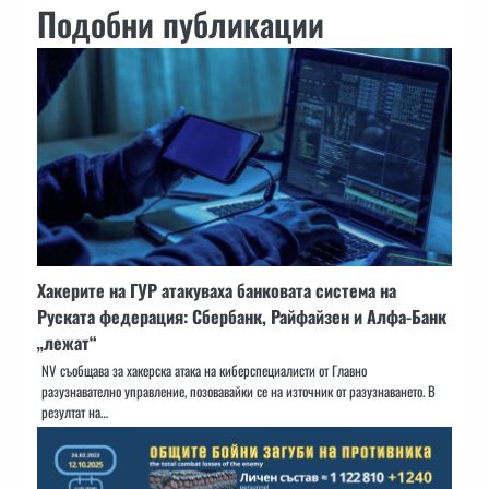
Подобни публикации
Хакерите на ГУР атакуваха банковата система на
Руската федерация: Сбербанк, Райфайзен и Алфа-Банк
„лежат“
NV съобщава за хакерска атака на киберспециалисти от Главно
разузнавателно управление, позовавайки се на източник от разузнаването. В
резултат на…