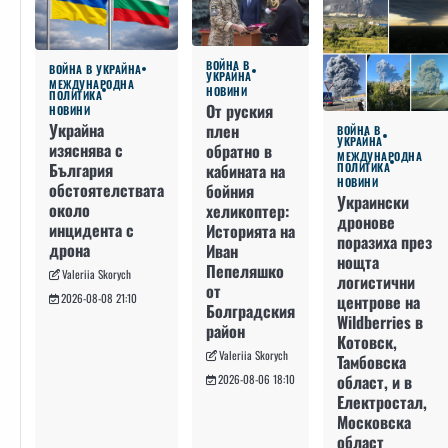
ВОЙНА В
ВОЙНА В УКРАЙНА
УКРАЙНА
МЕЖДУНАРОДНА
НОВИНИ
ПОЛИТИКА
От руския
НОВИНИ
Украйна
плен
ВОЙНА В
УКРАЙНА
изяснява с
обратно в
МЕЖДУНАРОДНА
България
кабината на
ПОЛИТИКА
НОВИНИ
обстоятелствата
бойния
Украински
около
хеликоптер:
дронове
инцидента с
Историята на
поразиха през
дрона
Иван
нощта
Пепеляшко
Valeriia Skorych
логистични
от
2026-08-08 21:10
центрове на
Болградския
Wildberries в
район
Котовск,
Valeriia Skorych
Тамбовска
област, и в
2026-08-06 18:10
Електростал,
Московска
област