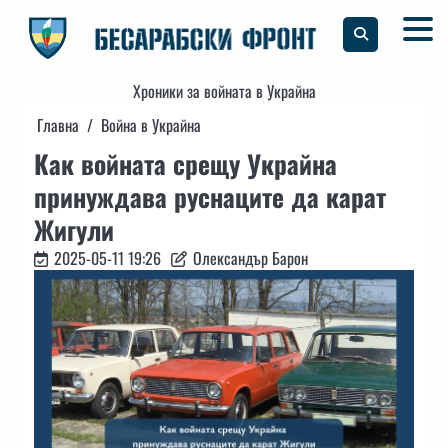
Skip
to
content
Хроники за войната в Украйна
Главна
Война в Украйна
Как войната срещу Украйна
принуждава руснаците да карат
Жигули
2025-05-11 19:26
Олександър Барон