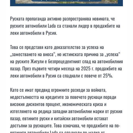
Руската пропаганда активно разпространява новината, че
руските автомобили Lada са станали лидер в продажбите на
леки автомобили в Русия.
Това се представя като доказателство за успеха на
„заместването на вноса“, но истинската причина за „успеха“
на руските Жигули е безпрецедентният спад на автомобилния
пазар. През първите четири месеца на 2025 г. продажбите на
леки автомобили в Русия са спаднали с повече от 25%.
Като се имат предвид огромните разходи за войната,
недостъпността на кредитите за повечето руснаци поради
високия дисконтов процент, икономическата криза и
изтеглянето на редица западни автомобилни марки от руския
пазар, евтините руски и китайски автомобили остават
достъпни за руснаците. Това означава, че продажбите на по-
евтините автомобили Lada са спаднали по-малко от