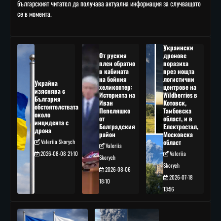
българският читател да получава актуална информация за случващото
се в момента.
Украински
От руския
дронове
плен обратно
поразиха
в кабината
през нощта
на бойния
логистични
Украйна
хеликоптер:
центрове на
изяснява с
Историята на
Wildberries в
България
Иван
Котовск,
обстоятелствата
Пепеляшко
Тамбовска
около
от
област, и в
инцидента с
Болградския
Електростал,
дрона
район
Московска
Valeriia Skorych
област
Valeriia
2026-08-08 21:10
Valeriia
Skorych
Skorych
2026-08-06
2026-07-18
18:10
13:56