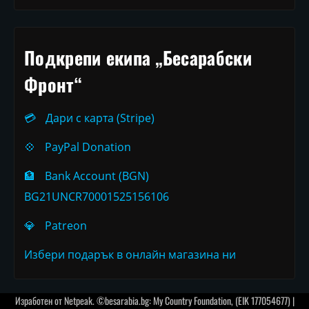
Подкрепи екипа „Бесарабски
Фронт“
💳
Дари с карта (Stripe)
💠
PayPal Donation
🏦
Bank Account (BGN)
BG21UNCR70001525156106
💎
Patreon
Избери подарък в онлайн магазина ни
Изработен от
Netpeak
. ©besarabia.bg: My Country Foundation, (EIK 177054677) |