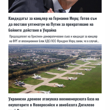
Кандидатът за канцлер на Германия Мерц: Готов съм
да поставя ултиматум на Путин за прекратяване на
бойните действия в Украйна
Председателят на Християн-демократическия съюз и кандидат за канцлер
на ФРГ от опозиционния блок ХДС/ХСС Фридрих Мерц заяви, че в случай…
Украински дронове атакуваха военноморската база на
окупаторите в Новоросийск и авиобазата Дягилево