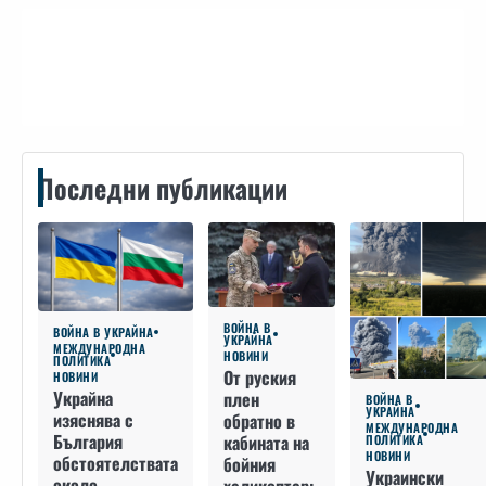
Контакти
Последни публикации
ВОЙНА В
ВОЙНА В УКРАЙНА
УКРАЙНА
МЕЖДУНАРОДНА
НОВИНИ
ПОЛИТИКА
От руския
НОВИНИ
Украйна
плен
ВОЙНА В
УКРАЙНА
изяснява с
обратно в
МЕЖДУНАРОДНА
България
кабината на
ПОЛИТИКА
НОВИНИ
обстоятелствата
бойния
Украински
около
хеликоптер: