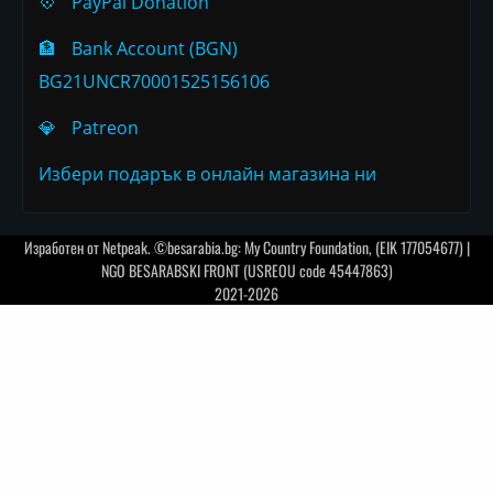
💠
PayPal Donation
🏦
Bank Account (BGN)
BG21UNCR70001525156106
💎
Patreon
Избери подарък в онлайн магазина ни
Изработен от
Netpeak
. ©besarabia.bg: My Country Foundation, (EIK 177054677) |
NGO BESARABSKI FRONT (USREOU code 45447863)
2021-2026