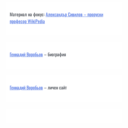
Материал на фокус:
Александър Сивилов – проруски
професор WikiPedia
Геннадий Воробьов
– биография
Геннадий Воробьов
– личен сайт