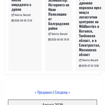
дронове
инцидента с
Историята на
поразиха през
дрона
Иван
нощта
Пепеляшко
Valeriia Skorych
логистични
от
2026-08-08 21:10
центрове на
Болградския
Wildberries в
район
Котовск,
Valeriia Skorych
Тамбовска
област, и в
2026-08-06 18:10
Електростал,
Московска
област
Valeriia Skorych
2026-07-18 13:56
« Предишен
|
Следващ »
Август 2026