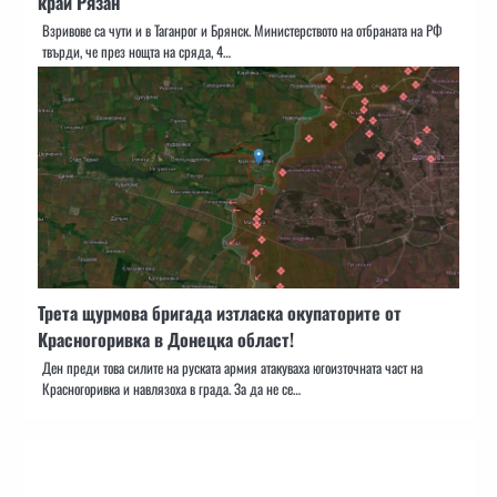
край Рязан
Взривове са чути и в Таганрог и Брянск. Министерството на отбраната на РФ
твърди, че през нощта на сряда, 4…
Трета щурмова бригада изтласка окупаторите от
Красногоривка в Донецка област!
Ден преди това силите на руската армия атакуваха югоизточната част на
Красногоривка и навлязоха в града. За да не се…