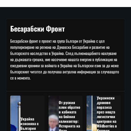
Бесарабски Фронт
Бесарабски фронт е проект на група българи от Украйна с цел
популяризиране на региона на Дунавска Бесарабия и развитие на
българското наследство в Украйна. След пълномащабното нахлуване
на държавата-грешка, ние насочихме нашата енергия в публикация на
ежедневни хроники за войната в Украйна на български език за да може
българският читател да получава актуална информация за случващото
се в момента.
Украински
От руския
дронове
плен обратно
поразиха
в кабината
през нощта
на бойния
логистични
Украйна
хеликоптер:
центрове на
изяснява с
Историята на
Wildberries в
България
Иван
Котовск,