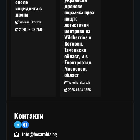
около
дронове
инцидента с
поразиха през
дрона
нощта
Valeriia Skorych
логистични
2026-08-08 21:10
центрове на
Wildberries в
Котовск,
Тамбовска
област, и в
Електростал,
Московска
област
Valeriia Skorych
2026-07-18 13:56
Контакти
Telegram
Facebook
info@besarabia.bg