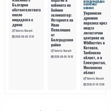
обратно в
МЕЖДУНАРОДНА
България
кабината на
ПОЛИТИКА
НОВИНИ
обстоятелствата
бойния
Украински
около
хеликоптер:
дронове
инцидента с
Историята на
поразиха през
дрона
Иван
нощта
Пепеляшко
Valeriia Skorych
логистични
от
2026-08-08 21:10
центрове на
Болградския
Wildberries в
район
Котовск,
Valeriia Skorych
Тамбовска
област, и в
2026-08-06 18:10
Електростал,
Московска
област
Valeriia Skorych
2026-07-18 13:56