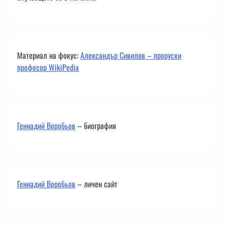
Материал на фокус:
Александър Сивилов – проруски
професор WikiPedia
Геннадий Воробьов
– биография
Геннадий Воробьов
– личен сайт