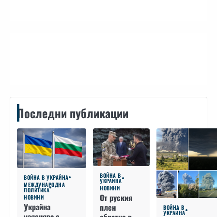
Контакти
Последни публикации
ВОЙНА В
ВОЙНА В УКРАЙНА
УКРАЙНА
МЕЖДУНАРОДНА
НОВИНИ
ПОЛИТИКА
От руския
НОВИНИ
Украйна
плен
ВОЙНА В
УКРАЙНА
изяснява с