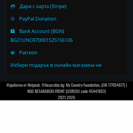
💳
Дари с карта (Stripe)
💠
PayPal Donation
🏦
Bank Account (BGN)
BG21UNCR70001525156106
💎
Patreon
Избери подарък в онлайн магазина ни
Изработен от
Netpeak
. ©besarabia.bg: My Country Foundation, (EIK 177054677) |
NGO BESARABSKI FRONT (USREOU code 45447863)
2021-2026