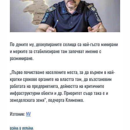
По думите му, деокупираните селища са най-гъсто минирани
и мерките за стабилизиране там започват именно с
разминиране.
„Първо почистваме населените места, за да върнем в най-
кратки срокове органите на властта там, да възстановим
работата на предприятията, дейността на критичните
инфраструктурни обекти и др. Приоритет също така е и
земеделската земя“, подчерта Клименко.
Изтоник:
NV
ВОЙНА В УКРАЙНА