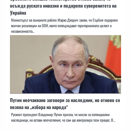
осъжда руската инвазия и подкрепя суверенитета на
Украйна
Министърът на външните работи Марко Джурич заяви, че Сърбия подкрепя
всички резолюции на ООН, които потвърждават териториалната цялост и
независимостта…
Путин неочаквано заговори за наследник, но отново се
позова на „избора на народа“
Руският президент Владимир Путин призна, че мисли за потенциални
наследници, но остави впечатление, че сам ще контролира този процес. В…