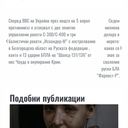
Навигация
Според ВВС на Украйна през нощта на 5 април
Седем
противникът е атакувал с две зенитни
милиона
управляеми ракети С-300/С-400 и три
долара в
балистични ракети „Искандер-М“ с изстрелвания
морето:
в Белгородска област на Руската федерация ,
какво се
както и 13 ударни БПЛА на “Шахед-131/136” от
знае за
нос Чауда в окупирания Крим.
сваления
руски БЛА
“Форпост-Р”.
Подобни публикации