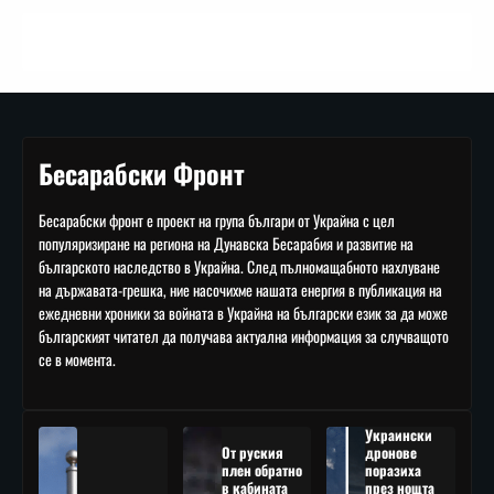
Бесарабски Фронт
Бесарабски фронт е проект на група българи от Украйна с цел
популяризиране на региона на Дунавска Бесарабия и развитие на
българското наследство в Украйна. След пълномащабното нахлуване
на държавата-грешка, ние насочихме нашата енергия в публикация на
ежедневни хроники за войната в Украйна на български език за да може
българският читател да получава актуална информация за случващото
се в момента.
Украински
От руския
дронове
плен обратно
поразиха
в кабината
през нощта