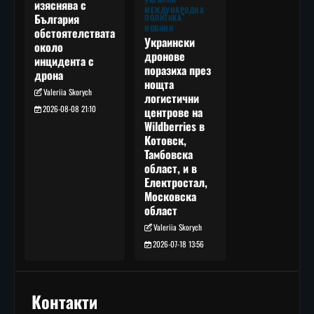
изяснява с
МЕЖДУНАРОДНА
България
ПОЛИТИКА
НОВИНИ
обстоятелствата
Украински
около
дронове
инцидента с
поразиха през
дрона
нощта
Valeriia Skorych
логистични
2026-08-08 21:10
центрове на
Wildberries в
Котовск,
Тамбовска
област, и в
Електростал,
Московска
област
Valeriia Skorych
2026-07-18 13:56
Контакти