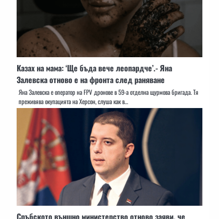
Казах на мама: ‘Ще бъда вече леопардче’.- Яна
Залевска отново е на фронта след раняване
Яна Залевска е оператор на FPV дронове в 59-а отделна щурмова бригада. Тя
преживява окупацията на Херсон, слуша как в…
Сръбското външно министерство отново заяви, че