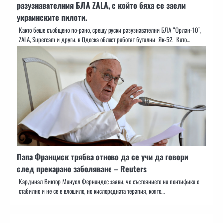
разузнавателния БЛА ZALA, с който бяха се заели
украинските пилоти.
Както беше съобщено по-рано, срещу руски разузнавателни БЛА “Орлан-10”,
ZALA, Supercam и други, в Одеска област работят бутални Як-52. Като…
Папа Франциск трябва отново да се учи да говори
след прекарано заболяване – Reuters
Кардинал Виктор Мануел Фернандес заяви, че състоянието на понтифика е
стабилно и не се е влошило, но кислородната терапия, която…