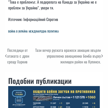
“Това е проблемът. А подкрепата на Канада за Украйна не е
проблем за Украйна“, увери тя.
Източник: Інформаційний Спротив
ВОЙНА В УКРАЙНА
МЕЖДУНАРОДНА ПОЛИТИКА
Навигация
Последици от
Тази вечер руската вражеск авиация хвърли
атаката с дрон
управляема авиационна бомба върху
срещу Харкив
жилищен район на Купянск.
Подобни публикации