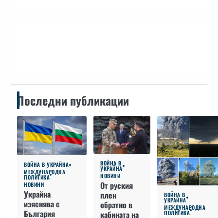
Контакти
Последни публикации
ВОЙНА В
ВОЙНА В УКРАЙНА
УКРАЙНА
МЕЖДУНАРОДНА
НОВИНИ
ПОЛИТИКА
От руския
НОВИНИ
Украйна
плен
ВОЙНА В
УКРАЙНА
изяснява с
обратно в
МЕЖДУНАРОДНА
България
кабината на
ПОЛИТИКА