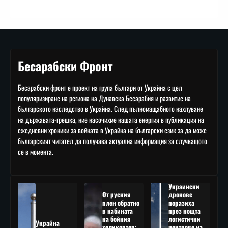
Бесарабски Фронт
Бесарабски фронт е проект на група българи от Украйна с цел
популяризиране на региона на Дунавска Бесарабия и развитие на
българското наследство в Украйна. След пълномащабното нахлуване
на държавата-грешка, ние насочихме нашата енергия в публикация на
ежедневни хроники за войната в Украйна на български език за да може
българският читател да получава актуална информация за случващото
се в момента.
Украински
От руския
дронове
плен обратно
поразиха
в кабината
през нощта
на бойния
логистични
Украйна
хеликоптер:
центрове на