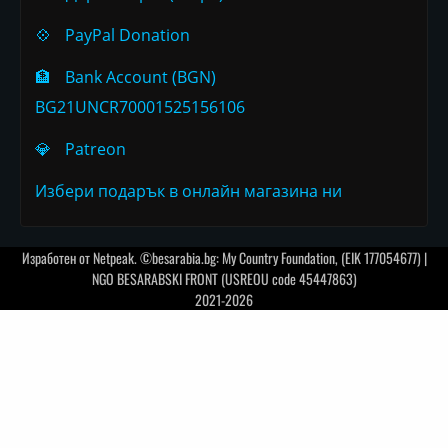
💠
PayPal Donation
🏦
Bank Account (BGN)
BG21UNCR70001525156106
💎
Patreon
Избери подарък в онлайн магазина ни
Изработен от
Netpeak
. ©besarabia.bg: My Country Foundation, (EIK 177054677) |
NGO BESARABSKI FRONT (USREOU code 45447863)
2021-2026