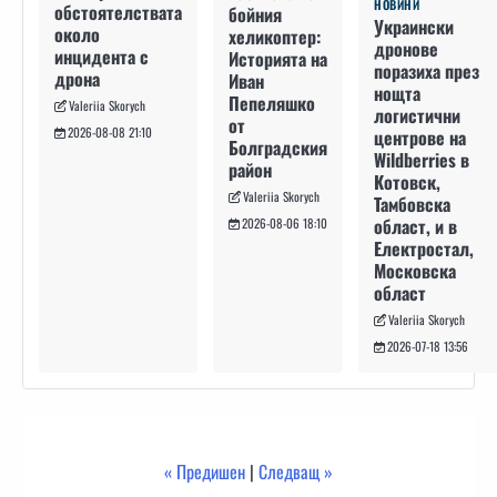
НОВИНИ
обстоятелствата
бойния
Украински
около
хеликоптер:
дронове
инцидента с
Историята на
поразиха през
дрона
Иван
нощта
Пепеляшко
Valeriia Skorych
логистични
от
2026-08-08 21:10
центрове на
Болградския
Wildberries в
район
Котовск,
Valeriia Skorych
Тамбовска
област, и в
2026-08-06 18:10
Електростал,
Московска
област
Valeriia Skorych
2026-07-18 13:56
« Предишен
|
Следващ »