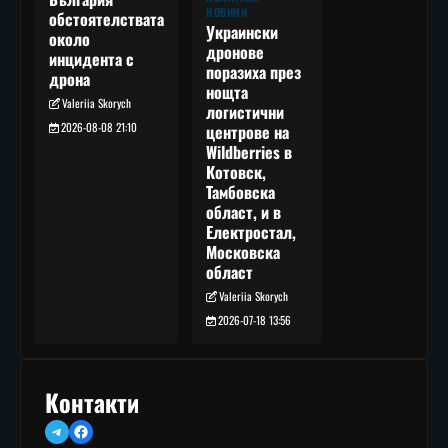
НОВИНИ
обстоятелствата
Украински
около
дронове
инцидента с
поразиха през
дрона
нощта
Valeriia Skorych
логистични
2026-08-08 21:10
центрове на
Wildberries в
Котовск,
Тамбовска
област, и в
Електростал,
Московска
област
Valeriia Skorych
2026-07-18 13:56
Контакти
Telegram
Facebook