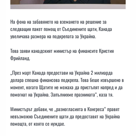
На фона на забавянето на вземането на решение за
следващия пакет помощ от Съединените щати, Канада
увеличава размера на подкрепата за Украйна.
Това заяви канадският министър на финансите Кристия
Фрийланд.
„През март Канада предостави на Украйна 2 милиарда
долара спешна финансова подкрепа. Това беше извършено в
момент, когато Щатите не можаха да пристъпят напред и да
помогнат на Украйна. Запълнихме празнината“, каза тя.
Министърът добави, че „разногласията в Конгреса“ правят
невъзможно Съединените щати да предоставят на Украйна
помощта, от която се нуждае.