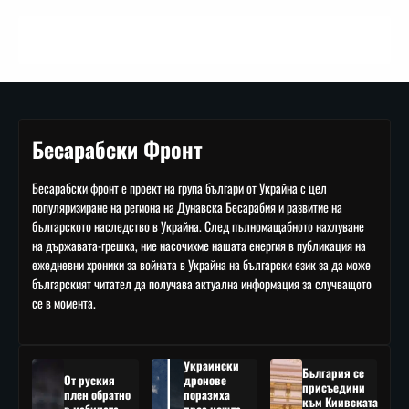
Бесарабски Фронт
Бесарабски фронт е проект на група българи от Украйна с цел
популяризиране на региона на Дунавска Бесарабия и развитие на
българското наследство в Украйна. След пълномащабното нахлуване
на държавата-грешка, ние насочихме нашата енергия в публикация на
ежедневни хроники за войната в Украйна на български език за да може
българският читател да получава актуална информация за случващото
се в момента.
Украински
България се
От руския
дронове
присъедини
плен обратно
поразиха
към Киивската