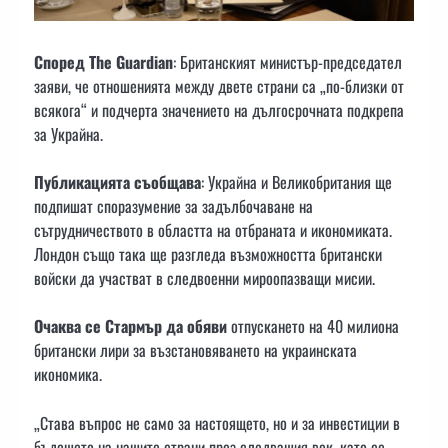
Според The Guardian
: Британският министър-председател
заяви, че отношенията между двете страни са „по-близки от
всякога“ и подчерта значението на дългосрочната подкрепа
за Украйна.
Публикацията съобщава
: Украйна и Великобритания ще
подпишат споразумение за задълбочаване на
сътрудничеството в областта на отбраната и икономиката.
Лондон също така ще разгледа възможността британски
войски да участват в следвоенни мироопазващи мисии.
Очаква се Стармър да обяви
отпускането на 40 милиона
британски лири за възстановяването на украинската
икономика.
„Става въпрос не само за настоящето, но и за инвестиции в
бъдещето на нашите страни през следващия век, като се