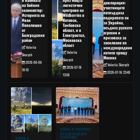
в кабината
през нощта
декларация:
на бойния
логистични
участниците
хеликоптер:
центрове на
потвърдиха
Историята на
Wildberries в
подкрепата си
Иван
Котовск,
за Украйна,
Пепеляшко
Тамбовска
осъдиха руската
от
област, и в
агресия и
Болградския
Електростал,
призоваха за
район
Московска
засилване на
област
Valeriia
международния
Valeriia
натиск срещу
Skorych
Москва
Skorych
2026-08-06
Valeriia Skorych
2026-07-18
18:10
2026-07-16 23:49
13:56
ВОЙНА В УКРАЙНА
МЕЖДУНАРОДНА
ПОЛИТИКА
ВОЙНА В