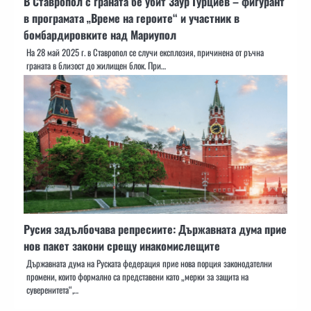
В Ставропол с граната бе убит Заур Гурциев – фигурант
в програмата „Време на героите“ и участник в
бомбардировките над Мариупол
На 28 май 2025 г. в Ставропол се случи експлозия, причинена от ръчна
граната в близост до жилищен блок. При…
Русия задълбочава репресиите: Държавната дума прие
нов пакет закони срещу инакомислещите
Държавната дума на Руската федерация прие нова порция законодателни
промени, които формално са представени като „мерки за защита на
суверенитета“,…