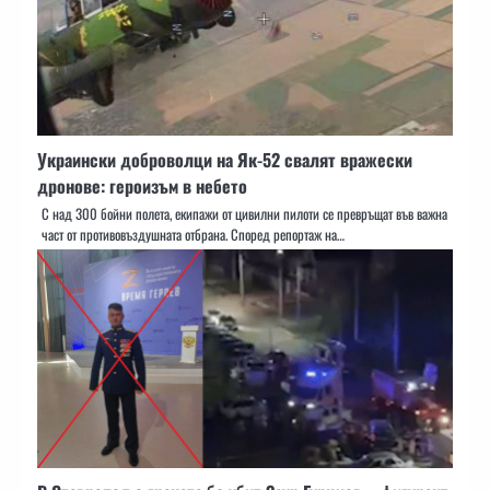
Украински доброволци на Як-52 свалят вражески
дронове: героизъм в небето
С над 300 бойни полета, екипажи от цивилни пилоти се превръщат във важна
част от противовъздушната отбрана. Според репортаж на…