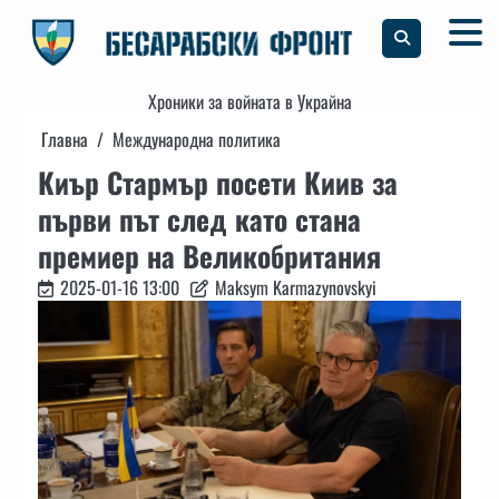
Skip
to
content
Хроники за войната в Украйна
Главна
Международна политика
Киър Стармър посети Киив за
първи път след като стана
премиер на Великобритания
2025-01-16 13:00
Maksym Karmazynovskyi