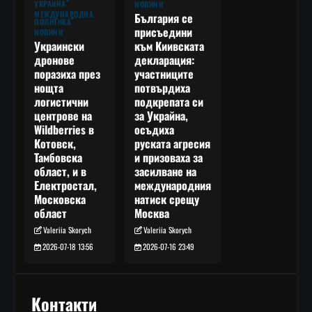
УКРАЙНА
НОВИНИ
МЕЖДУНАРОДНА
България се
ПОЛИТИКА
присъедини
НОВИНИ
към Киивската
Украински
декларация:
дронове
участниците
поразиха през
потвърдиха
нощта
подкрепата си
логистични
за Украйна,
центрове на
осъдиха
Wildberries в
руската агресия
Котовск,
и призоваха за
Тамбовска
засилване на
област, и в
международния
Електростал,
натиск срещу
Московска
Москва
област
Valeriia Skorych
Valeriia Skorych
2026-07-16 23:49
2026-07-18 13:56
Контакти