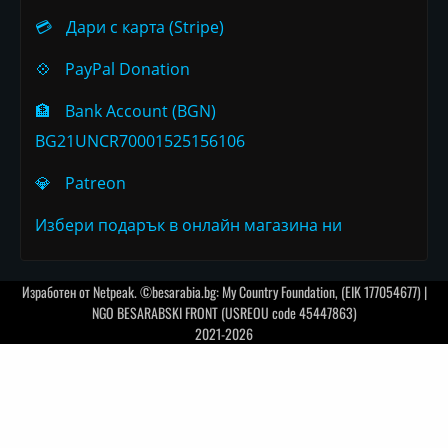
💳
Дари с карта (Stripe)
💠
PayPal Donation
🏦
Bank Account (BGN)
BG21UNCR70001525156106
💎
Patreon
Избери подарък в онлайн магазина ни
Изработен от
Netpeak
. ©besarabia.bg: My Country Foundation, (EIK 177054677) |
NGO BESARABSKI FRONT (USREOU code 45447863)
2021-2026