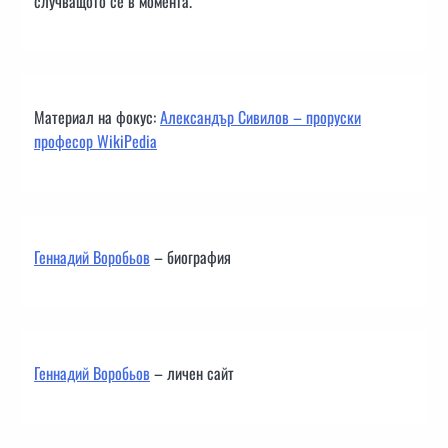
случващото се в момента.
Материал на фокус:
Александър Сивилов – проруски
професор WikiPedia
Геннадий Воробьов
– биография
Геннадий Воробьов
– личен сайт