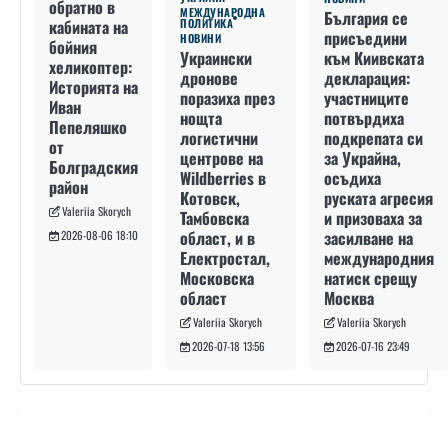
обратно в
МЕЖДУНАРОДНА
България се
кабината на
ПОЛИТИКА
присъедини
НОВИНИ
бойния
към Киивската
Украински
хеликоптер:
декларация:
дронове
Историята на
участниците
поразиха през
Иван
потвърдиха
нощта
Пепеляшко
подкрепата си
логистични
от
за Украйна,
центрове на
Болградския
осъдиха
Wildberries в
район
руската агресия
Котовск,
Valeriia Skorych
и призоваха за
Тамбовска
засилване на
област, и в
2026-08-06 18:10
международния
Електростал,
натиск срещу
Московска
Москва
област
Valeriia Skorych
Valeriia Skorych
2026-07-16 23:49
2026-07-18 13:56