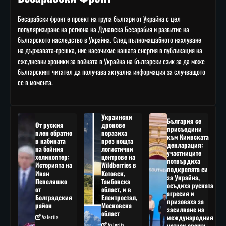
Бесарабски фронт е проект на група българи от Украйна с цел
популяризиране на региона на Дунавска Бесарабия и развитие на
българското наследство в Украйна. След пълномащабното нахлуване
на държавата-грешка, ние насочихме нашата енергия в публикация на
ежедневни хроники за войната в Украйна на български език за да може
българският читател да получава актуална информация за случващото
се в момента.
Украински
България се
От руския
дронове
присъедини
плен обратно
поразиха
към Киивската
в кабината
през нощта
декларация:
на бойния
логистични
участниците
хеликоптер:
центрове на
потвърдиха
Историята на
Wildberries в
подкрепата си
Иван
Котовск,
за Украйна,
Пепеляшко
Тамбовска
осъдиха руската
от
област, и в
агресия и
Болградския
Електростал,
призоваха за
район
Московска
засилване на
област
Valeriia
международния
Valeriia
натиск срещу