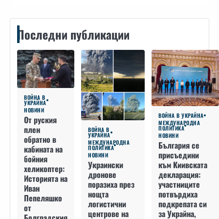
Последни публикации
ВОЙНА В
УКРАЙНА
НОВИНИ
ВОЙНА В УКРАЙНА
От руския
МЕЖДУНАРОДНА
плен
ПОЛИТИКА
ВОЙНА В
УКРАЙНА
НОВИНИ
обратно в
МЕЖДУНАРОДНА
България се
кабината на
ПОЛИТИКА
присъедини
НОВИНИ
бойния
към Киивската
Украински
хеликоптер:
декларация:
дронове
Историята на
участниците
поразиха през
Иван
потвърдиха
нощта
Пепеляшко
подкрепата си
логистични
от
за Украйна,
центрове на
Болградския