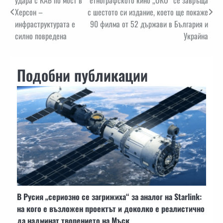
Херсон –
с шестото си издание, което ще покаже
инфраструктурата е
90 филма от 52 държави в България и
силно повредена
Украйна
Подобни публикации
В Русия „сериозно се загрижиха“ за аналог на Starlink:
на кого е възложен проектът и доколко е реалистично
да надминат творението на Мъск