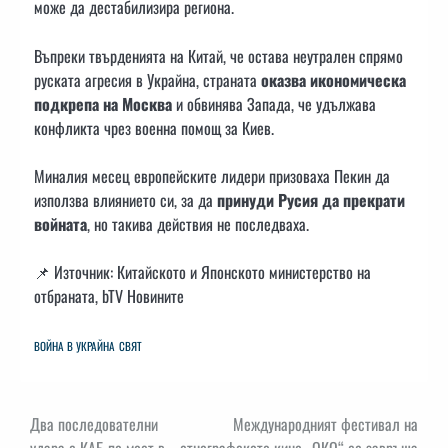
може да дестабилизира региона.
Въпреки твърденията на Китай, че остава неутрален спрямо
руската агресия в Украйна, страната
оказва икономическа
подкрепа на Москва
и обвинява Запада, че удължава
конфликта чрез военна помощ за Киев.
Миналия месец европейските лидери призоваха Пекин да
използва влиянието си, за да
принуди Русия да прекрати
войната
, но такива действия не последваха.
📌 Източник: Китайското и Японското министерство на
отбраната, bTV Новините
ВОЙНА В УКРАЙНА
СВЯТ
Навигация
Два последователни
Международният фестивал на
удара с КАБ по мост в
етнографското кино „ОКО“ се завръща