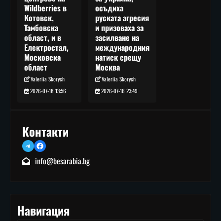
осъдиха
Wildberries в
руската агресия
Котовск,
и призоваха за
Тамбовска
засилване на
област, и в
международния
Електростал,
натиск срещу
Московска
Москва
област
Valeriia Skorych
Valeriia Skorych
2026-07-16 23:49
2026-07-18 13:56
Контакти
Telegram
Facebook
info@besarabia.bg
Навигация