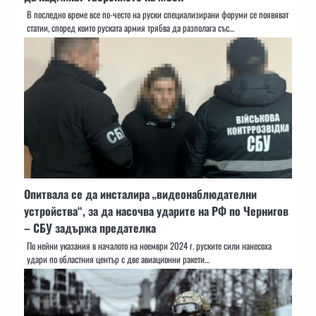
В последно време все по-често на руски специализирани форуми се появяват
статии, според които руската армия трябва да разполага със…
Опитвала се да инсталира „видеонаблюдателни
устройства“, за да насочва ударите на РФ по Чернигов
– СБУ задържа предателка
По нейни указания в началото на ноември 2024 г. руските сили нанесоха
удари по областния център с две авиационни ракети…