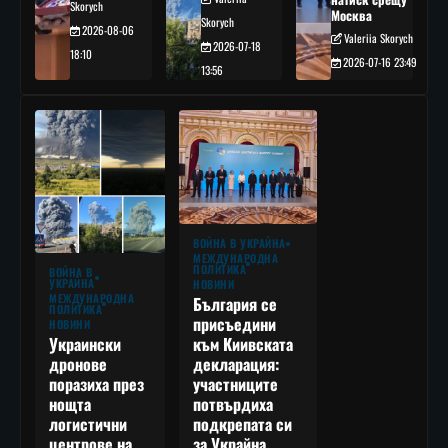
Skorych
Москва
Skorych
2026-08-06
Valeriia Skorych
2026-07-18
18:10
2026-07-16 23:49
13:56
ВОЙНА В УКРАЙНА
МЕЖДУНАРОДНА
ПОЛИТИКА
ВОЙНА В
УКРАЙНА
НОВИНИ
МЕЖДУНАРОДНА
България се
ПОЛИТИКА
присъедини
НОВИНИ
към Киивската
Украински
декларация:
дронове
участниците
поразиха през
потвърдиха
нощта
подкрепата си
логистични
за Украйна,
центрове на