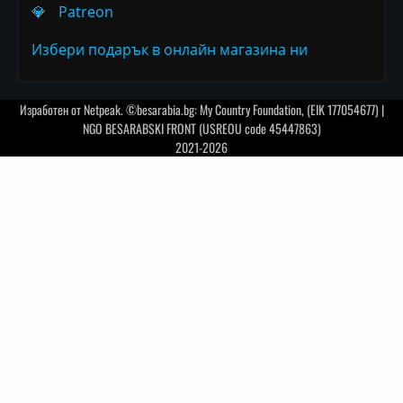
💎
Patreon
Избери подарък в онлайн магазина ни
Изработен от
Netpeak
. ©besarabia.bg: My Country Foundation, (EIK 177054677) |
NGO BESARABSKI FRONT (USREOU code 45447863)
2021-2026