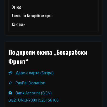
За нас
Екипът на Бесарабски фронт
Контакти
Подкрепи екипа „Бесарабски
Фронт“
💳
Дари с карта (Stripe)
💠
PayPal Donation
🏦
Bank Account (BGN)
BG21UNCR70001525156106