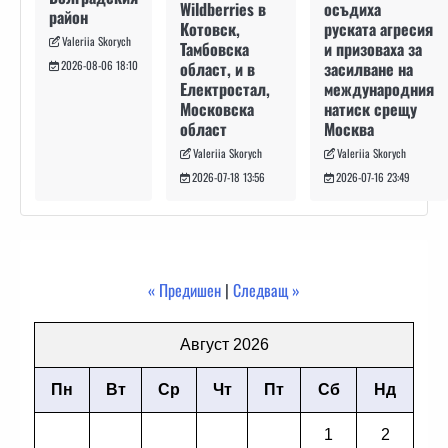
осъдиха
Wildberries в
район
руската агресия
Котовск,
Valeriia Skorych
и призоваха за
Тамбовска
засилване на
област, и в
2026-08-06 18:10
международния
Електростал,
натиск срещу
Московска
Москва
област
Valeriia Skorych
Valeriia Skorych
2026-07-16 23:49
2026-07-18 13:56
« Предишен
|
Следващ »
Август 2026
Пн
Вт
Ср
Чт
Пт
Сб
Нд
1
2