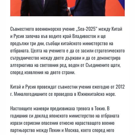
Съвместното военноморско учение „Sea-2025“ между Китай
и Русия започва във водите край Владивосток и ще
продължи три дни, съобщи китайското министерство на
отбраната. Целта на учението е да се засили стратегическото
сътрудничество между двете държави и да се демонстрира
алтернатива на световния ред, воден от Съединените щати,
според изявления на двете страни.
Китай и Русия провеждат съвместни учения ежегодно от 2012
г. Миналогодишните се проведоха в Южнокитайско море.
Настоящите маневри предизвикаха тревога в Токио. В
годишния си доклад японското министерство на отбраната
изрази сериозни опасения относно нарастващото военно
партньорство между Пекин и Москва, което според него