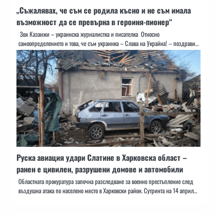
„Съжалявах, че съм се родила късно и не съм имала
възможност да се превърна в героиня-пионер“
Зоя Казанжи – украинска журналистка и писателка Относно
самоопределението и това, че съм украинка – Слава на Украйна! – поздрави…
Руска авиация удари Слатине в Харковска област –
ранен е цивилен, разрушени домове и автомобили
Областната прокуратура започна разследване за военно престъпление след
въздушна атака по населено място в Харковски район. Сутринта на 14 април…