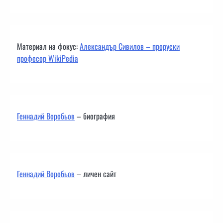
Материал на фокус:
Александър Сивилов – проруски
професор WikiPedia
Геннадий Воробьов
– биография
Геннадий Воробьов
– личен сайт