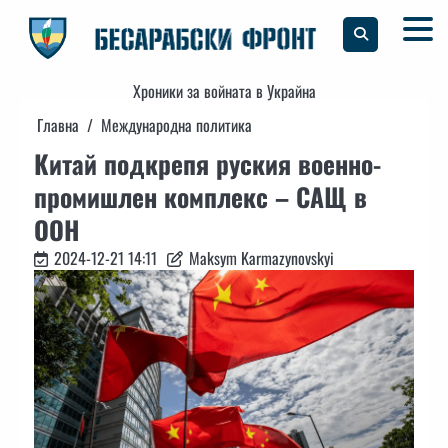
Skip
to
content
Хроники за войната в Украйна
Главна
Международна политика
Китай подкрепя руския военно-
промишлен комплекс – САЩ в
ООН
2024-12-21 14:11
Maksym Karmazynovskyi