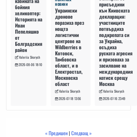
кабината на
присъедини
НОВИНИ
бойния
към Киивската
Украински
хеликоптер:
декларация:
дронове
Историята на
участниците
поразиха през
Иван
потвърдиха
нощта
Пепеляшко
подкрепата си
логистични
от
за Украйна,
центрове на
Болградския
осъдиха
Wildberries в
район
руската агресия
Котовск,
Valeriia Skorych
и призоваха за
Тамбовска
засилване на
област, и в
2026-08-06 18:10
международния
Електростал,
натиск срещу
Московска
Москва
област
Valeriia Skorych
Valeriia Skorych
2026-07-16 23:49
2026-07-18 13:56
« Предишен
|
Следващ »