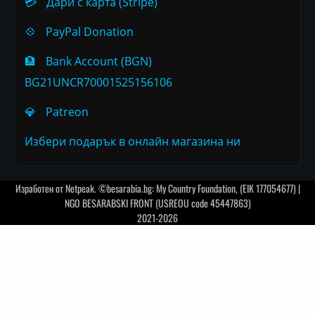
💳
Дари с карта (Stripe)
💠
PayPal Donation
🏦
Bank Account (BGN)
BG21UNCR70001525156106
💎
Patreon
Избери подарък в онлайн магазина ни
Изработен от
Netpeak
. ©besarabia.bg: My Country Foundation, (EIK 177054677) |
NGO BESARABSKI FRONT (USREOU code 45447863)
2021-2026