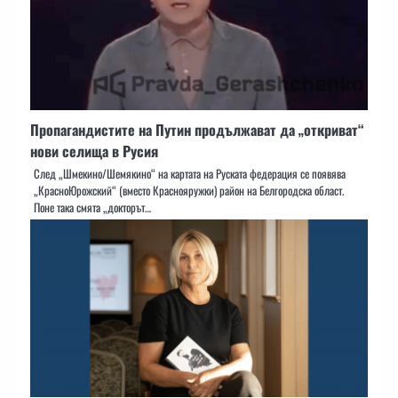
Пропагандистите на Путин продължават да „откриват“
нови селища в Русия
След „Шмекино/Шемякино“ на картата на Руската федерация се появява
„КрасноЮрожский“ (вместо Краснояружки) район на Белгородска област.
Поне така смята „докторът…