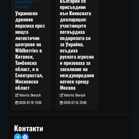
България се
ПОЛИТИКА
присъедини
НОВИНИ
към Киивската
Украински
декларация:
дронове
участниците
поразиха през
потвърдиха
нощта
подкрепата си
логистични
за Украйна,
центрове на
осъдиха
Wildberries в
руската агресия
Котовск,
и призоваха за
Тамбовска
засилване на
област, и в
международния
Електростал,
натиск срещу
Московска
Москва
област
Valeriia Skorych
Valeriia Skorych
2026-07-16 23:49
2026-07-18 13:56
Контакти
Telegram
Facebook