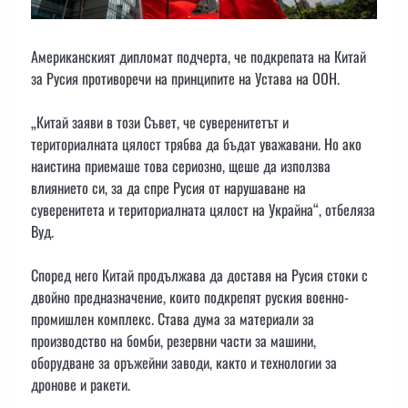
Американският дипломат подчерта, че подкрепата на Китай
за Русия противоречи на принципите на Устава на ООН.
„Китай заяви в този Съвет, че суверенитетът и
териториалната цялост трябва да бъдат уважавани. Но ако
наистина приемаше това сериозно, щеше да използва
влиянието си, за да спре Русия от нарушаване на
суверенитета и териториалната цялост на Украйна“, отбеляза
Вуд.
Според него Китай продължава да доставя на Русия стоки с
двойно предназначение, които подкрепят руския военно-
промишлен комплекс. Става дума за материали за
производство на бомби, резервни части за машини,
оборудване за оръжейни заводи, както и технологии за
дронове и ракети.