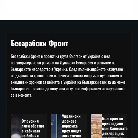
Бесарабски Фронт
Бесарабски фронт е проект на група българи от Украйна с цел
популяризиране на региона на Дунавска Бесарабия и развитие на
българското наследство в Украйна. След пълномащабното нахлуване
на държавата-грешка, ние насочихме нашата енергия в публикация на
ежедневни хроники за войната в Украйна на български език за да може
българският читател да получава актуална информация за случващото
се в момента.
Украински
България се
От руския
дронове
присъедини
плен обратно
поразиха
към Киивската
в кабината
през нощта
декларация:
на бойния
логистични