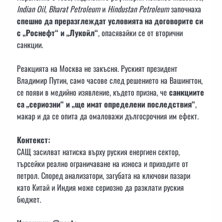
Indian Oil
,
Bharat Petroleum
и
Hindustan Petroleum
започнаха
спешно да преразглеждат условията на договорите си
с „Роснефт“ и „Лукойл“
, опасявайки се от вторични
санкции.
Реакцията на Москва не закъсня. Руският президент
Владимир Путин, само часове след решението на Вашингтон,
се появи в медийно изявление, където призна, че
санкциите
са „сериозни“ и „ще имат определени последствия“
,
макар и да се опита да омаловажи дългосрочния им ефект.
Контекст:
САЩ засилват натиска върху руския енергиен сектор,
търсейки реално ограничаване на износа и приходите от
петрол. Според анализатори, загубата на ключови пазари
като Китай и Индия може сериозно да разклати руския
бюджет.