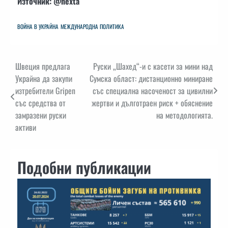
Източник: @nexta
ВОЙНА В УКРАЙНА
МЕЖДУНАРОДНА ПОЛИТИКА
Навигация
Швеция предлага
Руски „Шахед“-и с касети за мини над
Украйна да закупи
Сумска област: дистанционно миниране
изтребители Gripen
със специална насоченост за цивилни
със средства от
жертви и дълготраен риск + обяснение
замразени руски
на методологията.
активи
Подобни публикации