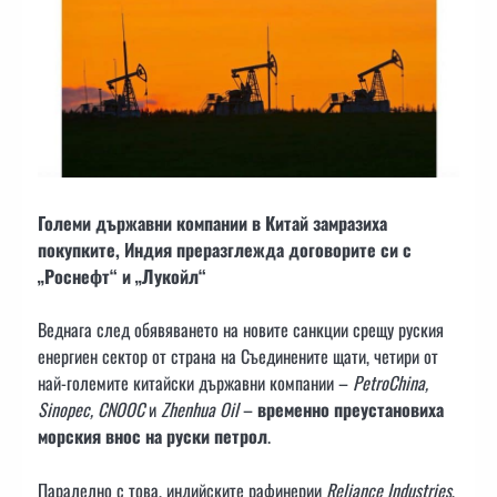
Големи държавни компании в Китай замразиха
покупките, Индия преразглежда договорите си с
„Роснефт“ и „Лукойл“
Веднага след обявяването на новите санкции срещу руския
енергиен сектор от страна на Съединените щати, четири от
най-големите китайски държавни компании –
PetroChina,
Sinopec, CNOOC
и
Zhenhua Oil
–
временно преустановиха
морския внос на руски петрол
.
Паралелно с това, индийските рафинерии
Reliance Industries
,