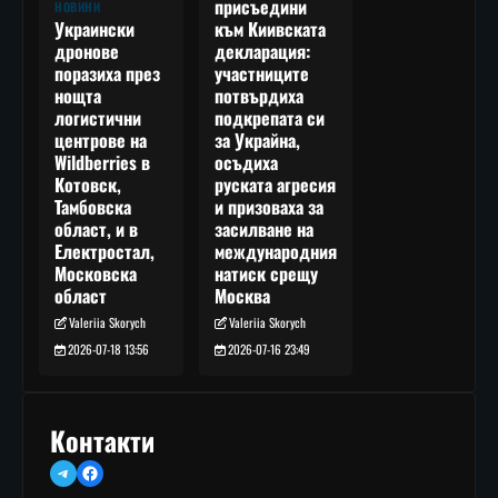
присъедини
НОВИНИ
към Киивската
Украински
декларация:
дронове
участниците
поразиха през
потвърдиха
нощта
подкрепата си
логистични
за Украйна,
центрове на
осъдиха
Wildberries в
руската агресия
Котовск,
и призоваха за
Тамбовска
засилване на
област, и в
международния
Електростал,
натиск срещу
Московска
Москва
област
Valeriia Skorych
Valeriia Skorych
2026-07-16 23:49
2026-07-18 13:56
Контакти
Telegram
Facebook