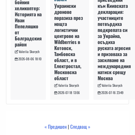
бойния
към Киивската
Украински
хеликоптер:
декларация:
дронове
Историята на
участниците
поразиха през
Иван
потвърдиха
нощта
Пепеляшко
подкрепата си
логистични
от
за Украйна,
центрове на
Болградския
осъдиха
Wildberries в
район
руската агресия
Котовск,
Valeriia Skorych
и призоваха за
Тамбовска
засилване на
област, и в
2026-08-06 18:10
международния
Електростал,
натиск срещу
Московска
Москва
област
Valeriia Skorych
Valeriia Skorych
2026-07-16 23:49
2026-07-18 13:56
« Предишен
|
Следващ »