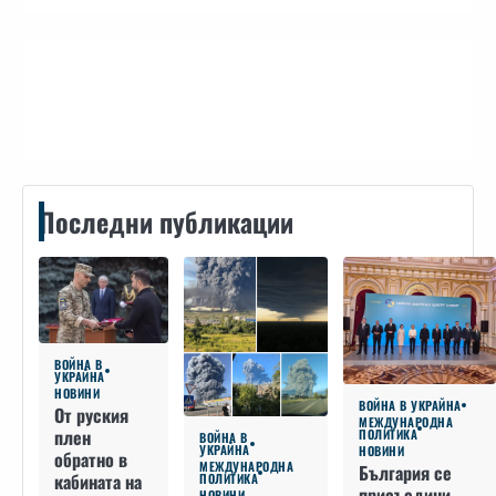
Контакти
Последни публикации
ВОЙНА В
УКРАЙНА
НОВИНИ
ВОЙНА В УКРАЙНА
От руския
МЕЖДУНАРОДНА
плен
ПОЛИТИКА
ВОЙНА В
УКРАЙНА
НОВИНИ
обратно в
МЕЖДУНАРОДНА
България се
кабината на
ПОЛИТИКА
присъедини
НОВИНИ