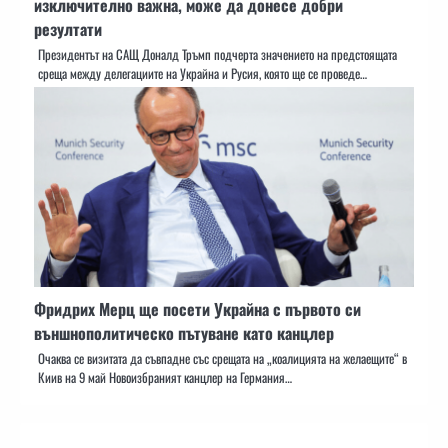
изключително важна, може да донесе добри
резултати
Президентът на САЩ Доналд Тръмп подчерта значението на предстоящата
среща между делегациите на Украйна и Русия, която ще се проведе…
Фридрих Мерц ще посети Украйна с първото си
външнополитическо пътуване като канцлер
Очаква се визитата да съвпадне със срещата на „коалицията на желаещите“ в
Киив на 9 май Новоизбраният канцлер на Германия…