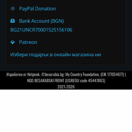
💠
PayPal Donation
🏦
Bank Account (BGN)
BG21UNCR70001525156106
💎
Patreon
Избери подарък в онлайн магазина ни
Изработен от
Netpeak
. ©besarabia.bg: My Country Foundation, (EIK 177054677) |
NGO BESARABSKI FRONT (USREOU code 45447863)
2021-2026