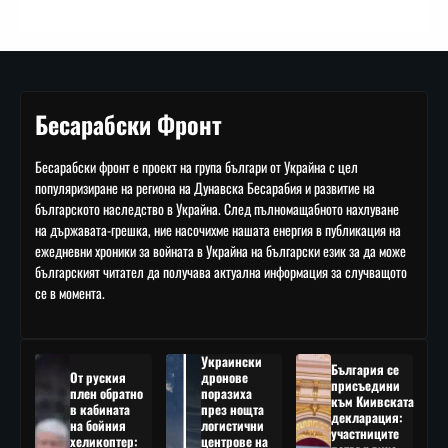
Бесарабски Фронт
Бесарабски фронт е проект на група българи от Украйна с цел
популяризиране на региона на Дунавска Бесарабия и развитие на
българското наследство в Украйна. След пълномащабното нахлуване
на държавата-грешка, ние насочихме нашата енергия в публикация на
ежедневни хроники за войната в Украйна на български език за да може
българският читател да получава актуална информация за случващото
се в момента.
Украински
България се
От руския
дронове
присъедини
плен обратно
поразиха
към Киивската
в кабината
през нощта
декларация:
на бойния
логистични
участниците
хеликоптер:
центрове на