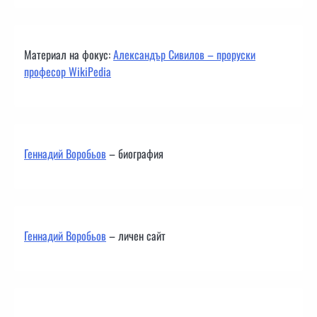
Материал на фокус:
Александър Сивилов – проруски
професор WikiPedia
Геннадий Воробьов
– биография
Геннадий Воробьов
– личен сайт