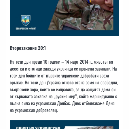
Второзаконие 20:1
На този ден преди 10 години – 14 март 2014 г., животът на
десетки и стотици хиляди украинци се промени завинаги. На
този ден бойците от първите украински добробати взеха
оръжие. На този ден Украйна отново стана земя на свободни,
въоръжени хора, които се изправиха, за да защитят дома си
от кървавата захапка на „руския мир“, който маршируваше с
пълна сила из украинския Донбас. Днес отбелязваме Деня
на украинския доброволец.