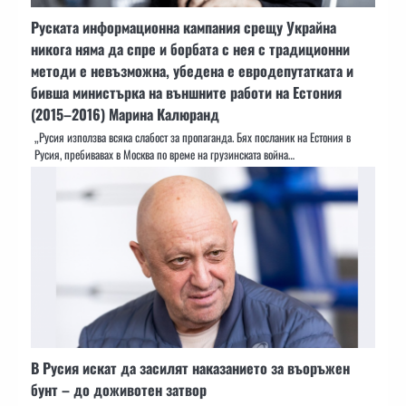
Руската информационна кампания срещу Украйна
никога няма да спре и борбата с нея с традиционни
методи е невъзможна, убедена е евродепутатката и
бивша министърка на външните работи на Естония
(2015–2016) Марина Калюранд
„Русия използва всяка слабост за пропаганда. Бях посланик на Естония в
Русия, пребивавах в Москва по време на грузинската война…
В Русия искат да засилят наказанието за въоръжен
бунт – до доживотен затвор