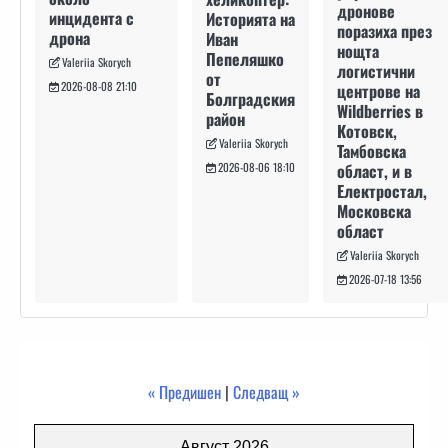
дронове
инцидента с
Историята на
поразиха през
дрона
Иван
нощта
Пепеляшко
Valeriia Skorych
логистични
от
2026-08-08 21:10
центрове на
Болградския
Wildberries в
район
Котовск,
Valeriia Skorych
Тамбовска
област, и в
2026-08-06 18:10
Електростал,
Московска
област
Valeriia Skorych
2026-07-18 13:56
« Предишен
|
Следващ »
Август 2026