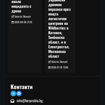
около
дронове
инцидента с
поразиха през
дрона
нощта
Valeriia Skorych
логистични
2026-08-08 21:10
центрове на
Wildberries в
Котовск,
Тамбовска
област, и в
Електростал,
Московска
област
Valeriia Skorych
2026-07-18 13:56
Контакти
Telegram
Facebook
info@besarabia.bg