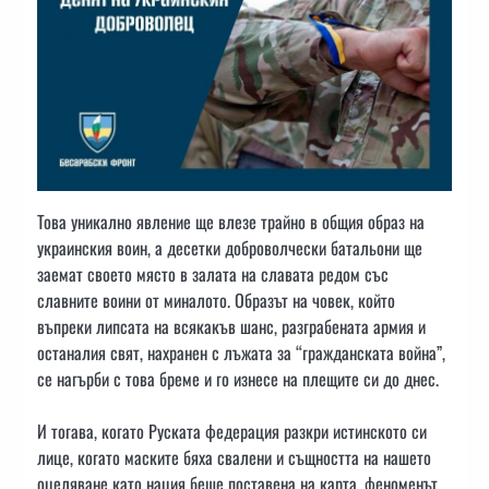
Това уникално явление ще влезе трайно в общия образ на
украинския воин, а десетки доброволчески батальони ще
заемат своето място в залата на славата редом със
славните воини от миналото. Образът на човек, който
въпреки липсата на всякакъв шанс, разграбената армия и
останалия свят, нахранен с лъжата за “гражданската война”,
се нагърби с това бреме и го изнесе на плещите си до днес.
И тогава, когато Руската федерация разкри истинското си
лице, когато маските бяха свалени и същността на нашето
оцеляване като нация беше поставена на карта, феноменът