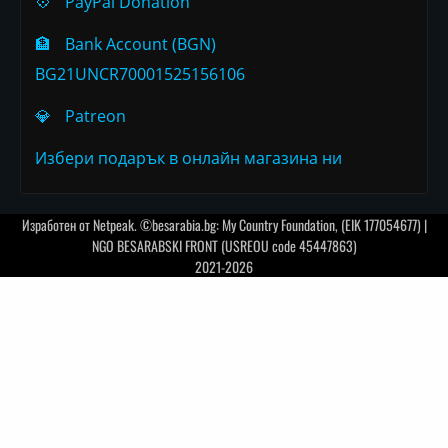
💠
PayPal Donation
🏦
Bank Account (BGN)
BG21UNCR70001525156106
💎
Patreon
Избери подарък в онлайн магазина ни
Изработен от
Netpeak
. ©besarabia.bg: My Country Foundation, (EIK 177054677) |
NGO BESARABSKI FRONT (USREOU code 45447863)
2021-2026