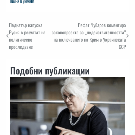
ВОЙНА В УКРАЙНА
Навигация
Педиатър напуска
Рефат Чубаров коментира
Русия в резултат на
законопроекта за „недействителността“
политическо
на включването на Крим в Украинската
преследване
ССР
Подобни публикации