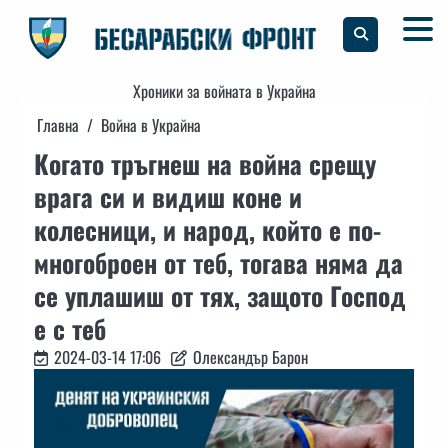
Skip
to
content
Хроники за войната в Украйна
Главна
Война в Украйна
Когато тръгнеш на война срещу
врага си и видиш коне и
колесници, и народ, който е по-
многоброен от теб, тогава няма да
се уплашиш от тях, защото Господ
е с теб
2024-03-14 17:06
Олександър Барон