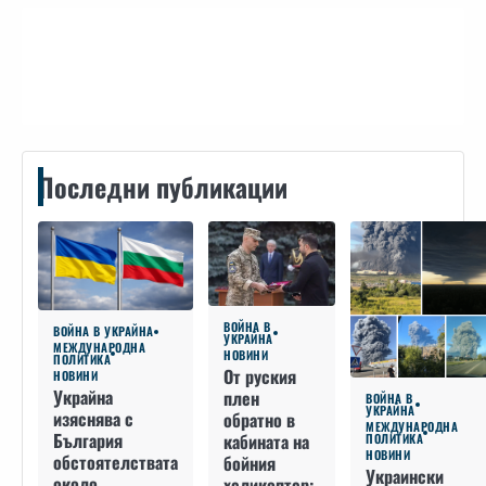
Контакти
Последни публикации
ВОЙНА В
ВОЙНА В УКРАЙНА
УКРАЙНА
МЕЖДУНАРОДНА
НОВИНИ
ПОЛИТИКА
От руския
НОВИНИ
Украйна
плен
ВОЙНА В
УКРАЙНА
изяснява с
обратно в
МЕЖДУНАРОДНА
България
кабината на
ПОЛИТИКА
НОВИНИ
обстоятелствата
бойния
Украински
около
хеликоптер: