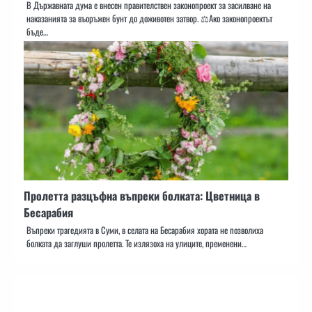
В Държавната дума е внесен правителствен законопроект за засилване на
наказанията за въоръжен бунт до доживотен затвор. ⚖️Ако законопроектът
бъде…
Пролетта разцъфна въпреки болката: Цветница в
Бесарабия
Въпреки трагедията в Суми, в селата на Бесарабия хората не позволиха
болката да заглуши пролетта. Те излязоха на улиците, пременени…