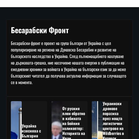
Бесарабски Фронт
Бесарабски фронт е проект на група българи от Украйна с цел
популяризиране на региона на Дунавска Бесарабия и развитие на
българското наследство в Украйна. След пълномащабното нахлуване
на държавата-грешка, ние насочихме нашата енергия в публикация на
ежедневни хроники за войната в Украйна на български език за да може
българският читател да получава актуална информация за случващото
се в момента.
Украински
От руския
дронове
плен обратно
поразиха
в кабината
през нощта
на бойния
логистични
Украйна
хеликоптер:
центрове на
изяснява с
Историята на
Wildberries в
България
Иван
Котовск,