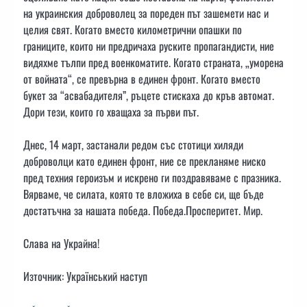
на украинския доброволец за пореден път зашемети нас и
целия свят. Когато вместо километрични опашки по
границите, които ни предричаха руските пропагандисти, ние
видяхме тълпи пред военкоматите. Когато страната, „уморена
от войната“, се превърна в единен фронт. Когато вместо
букет за “асвабадителя”, ръцете стискаха до кръв автомат.
Дори тези, които го хващаха за първи път.
Днес, 14 март, застанали редом със стотици хиляди
доброволци като единен фронт, ние се прекланяме ниско
пред техния героизъм и искрено ги поздравяваме с празника.
Вярваме, че силата, която те вложиха в себе си, ще бъде
достатъчна за нашата победа. Победа.Просперитет. Мир.
Слава на Украйна!
Източник: Український наступ