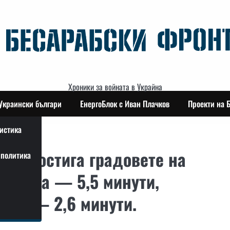
Хроники за войната в Украйна
Украински българи
ЕнергоБлок с Иван Плачков
Проекти на 
истика
он” достига градовете на
политика
Виница — 5,5 минути,
еса — 2,6 минути.