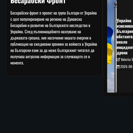
Бесарабски Фронт
Бесарабски фронт е проект на група българи от Украйна
с цел популяризиране на региона на Дунавска
Украйна
Бесарабия и развитие на българското наследство в
изяснява
Българи
Украйна. След пълномащабното нахлуване на
обстояте
държавата-грешка, ние насочихме нашата енергия в
около
публикация на ежедневни хроники за войната в Украйна
инциден
на български език за да може българският читател да
дрона
получава актуална информация за случващото се в
Valeriia 
момента.
2026-08-