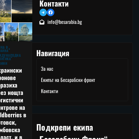
Контакти
Telegram
Facebook
info@besarabia.bg
ЙНА В
Навигация
РАЙНА
ЖДУНАРОДНА
ЛИТИКА
ВИНИ
За нас
краински
ронове
Екипът на Бесарабски фронт
оразиха
Контакти
рез нощта
огистични
нтрове на
ldberries в
товск,
Подкрепи екипа
амбовска
ласт, и в