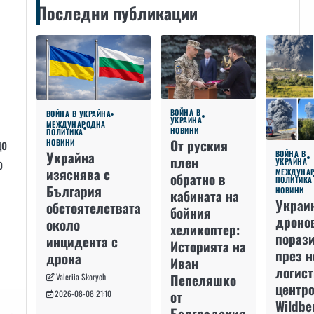
Последни публикации
ВОЙНА В
ВОЙНА В УКРАЙНА
УКРАЙНА
МЕЖДУНАРОДНА
НОВИНИ
ПОЛИТИКА
що
От руския
НОВИНИ
Украйна
ВОЙНА В
плен
о
УКРАЙНА
изяснява с
МЕЖДУНА
обратно в
ПОЛИТИКА
България
НОВИНИ
кабината на
Украи
обстоятелствата
бойния
дроно
около
хеликоптер:
пораз
инцидента с
Историята на
през 
дрона
Иван
логис
Пепеляшко
Valeriia Skorych
центро
от
2026-08-08 21:10
Wildbe
Болградския