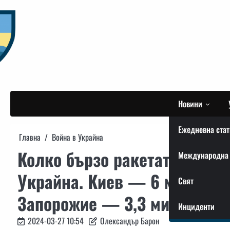
Skip
to
content
Новини
Ежедневна стат
Главна
Война в Украйна
Колко бързо ракетата “Цирк
Международна 
Украйна. Киев — 6 минути, 
Свят
Запорожие — 3,3 минути, Од
Инциденти
2024-03-27 10:54
Олександър Барон