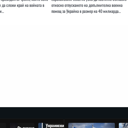
 да сложи край на войната в
относно отпускането на допълнителна военна
жи…
помощ за Украйна в размер на 40 милиарда…
Украински
От руския