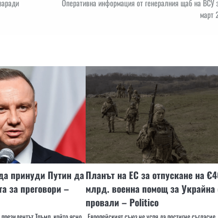
 заради
Оперативна информация от генералния щаб на ВСУ 
март 
да принуди Путин да
Планът на ЕС за отпускане на €4
та за преговори –
млрд. военна помощ за Украйна 
провали – Politico
е президентът Тръмп, който ясно
Европейският съюз не успя да постигне съгласие