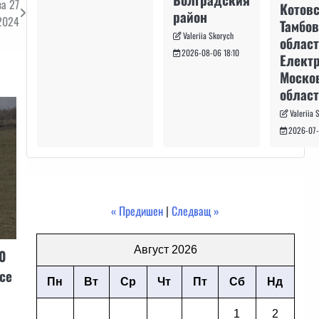
за 27
Котовс
район
2024
Тамбо
Valeriia Skorych
област
2026-08-06 18:10
Електр
Моско
област
Valeriia 
2026-07-
« Предишен
|
Следващ »
Август 2026
0
се
Пн
Вт
Ср
Чт
Пт
Сб
Нд
1
2