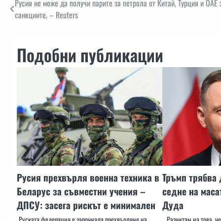
Навигация
Русия не може да получи парите за петрола от Китай, Турция и ОАЕ
санкциите, – Reuters
Подобни публикации
Русия прехвърля военна техника в
Тръмп трябва 
Беларус за съвместни учения –
седне на маса
ДПСУ: засега рискът е минимален
Дуда
Руската федерация е започнала прехвърляне на
„Разчитам на това, ч