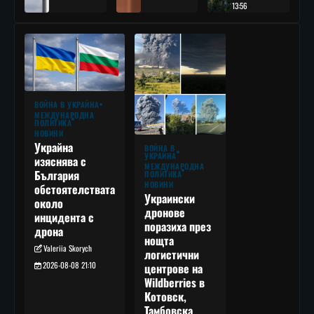
13:56
ВОЙНА В УКРАЙНА
МЕЖДУНАРОДНА
ПОЛИТИКА
НОВИНИ
Украйна
ВОЙНА В
УКРАЙНА
изяснява с
МЕЖДУНАРОДНА
България
ПОЛИТИКА
НОВИНИ
обстоятелствата
Украински
около
дронове
инцидента с
поразиха през
дрона
нощта
Valeriia Skorych
логистични
2026-08-08 21:10
центрове на
Wildberries в
Котовск,
Тамбовска