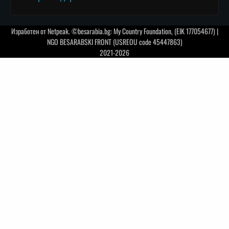
Изработен от
Netpeak
. ©besarabia.bg: My Country Foundation, (EIK 177054677) |
NGO BESARABSKI FRONT (USREOU code 45447863)
2021-2026