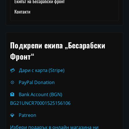
Екипът на Бесарабски фронт
Контакти
Подкрепи екипа „Бесарабски
Фронт“
💳
Дари с карта (Stripe)
💠
PayPal Donation
🏦
Bank Account (BGN)
BG21UNCR70001525156106
💎
Patreon
Избери подарък в онлайн магазина ни