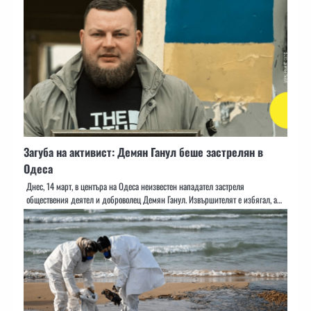
Загуба на активист: Демян Ганул беше застрелян в
Одеса
Днес, 14 март, в центъра на Одеса неизвестен нападател застреля
обществения деятел и доброволец Демян Ганул. Извършителят е избягал, а…