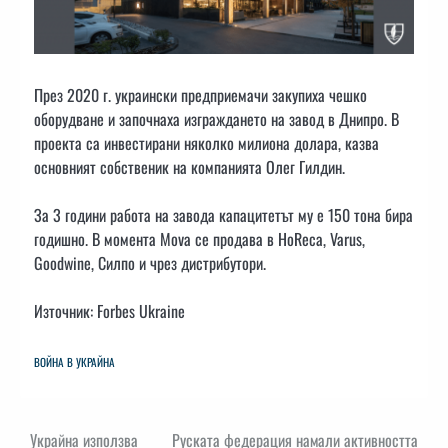
През 2020 г. украински предприемачи закупиха чешко
оборудване и започнаха изграждането на завод в Днипро. В
проекта са инвестирани няколко милиона долара, казва
основният собственик на компанията Олег Гилдин.
За 3 години работа на завода капацитетът му е 150 тона бира
годишно. В момента Mova се продава в HoReca, Varus,
Goodwine, Силпо и чрез дистрибутори.
Източник: Forbes Ukraine
ВОЙНА В УКРАЙНА
Навигация
Украйна използва
Руската федерация намали активността