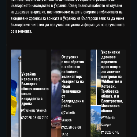
българското наследство в Украйна. След пълномащабното нахлуване
на държавата-грешка, ние насочихме нашата енергия в публикация на
ежедневни хроники за войната в Украйна на български език за да може
българският читател да получава актуална информация за случващото
се в момента.
Украински
От руския
дронове
плен обратно
поразиха
в кабината
през нощта
на бойния
логистични
Украйна
хеликоптер:
центрове на
изяснява с
Историята на
Wildberries в
България
Иван
Котовск,
обстоятелствата
Пепеляшко
Тамбовска
около
от
област, и в
инцидента с
Болградския
Електростал,
дрона
район
Московска
Valeriia Skorych
област
Valeriia
2026-08-08 21:10
Valeriia
Skorych
Skorych
2026-08-06
2026-07-18
18:10