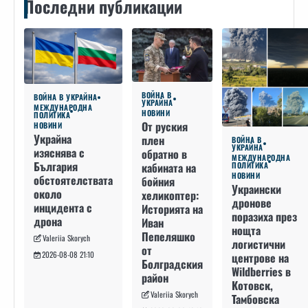
Последни публикации
ВОЙНА В
ВОЙНА В УКРАЙНА
УКРАЙНА
МЕЖДУНАРОДНА
НОВИНИ
ПОЛИТИКА
От руския
НОВИНИ
Украйна
плен
ВОЙНА В
УКРАЙНА
изяснява с
обратно в
МЕЖДУНАРОДНА
България
кабината на
ПОЛИТИКА
НОВИНИ
обстоятелствата
бойния
Украински
около
хеликоптер:
дронове
инцидента с
Историята на
поразиха през
дрона
Иван
нощта
Пепеляшко
Valeriia Skorych
логистични
от
2026-08-08 21:10
центрове на
Болградския
Wildberries в
район
Котовск,
Valeriia Skorych
Тамбовска