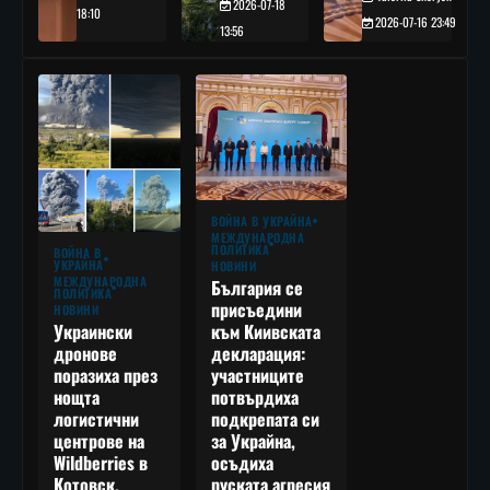
2026-07-18
18:10
2026-07-16 23:49
13:56
ВОЙНА В УКРАЙНА
МЕЖДУНАРОДНА
ПОЛИТИКА
ВОЙНА В
УКРАЙНА
НОВИНИ
МЕЖДУНАРОДНА
България се
ПОЛИТИКА
присъедини
НОВИНИ
към Киивската
Украински
декларация:
дронове
участниците
поразиха през
потвърдиха
нощта
подкрепата си
логистични
за Украйна,
центрове на
осъдиха
Wildberries в
руската агресия
Котовск,