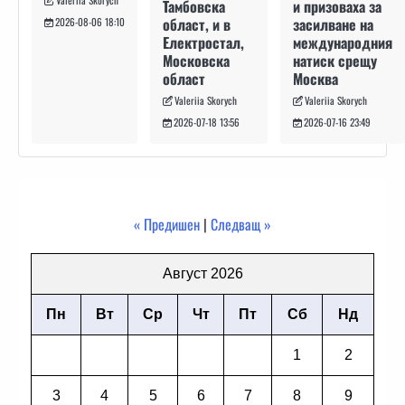
и призоваха за
Тамбовска
засилване на
област, и в
2026-08-06 18:10
международния
Електростал,
натиск срещу
Московска
Москва
област
Valeriia Skorych
Valeriia Skorych
2026-07-16 23:49
2026-07-18 13:56
« Предишен
|
Следващ »
Август 2026
Пн
Вт
Ср
Чт
Пт
Сб
Нд
1
2
3
4
5
6
7
8
9