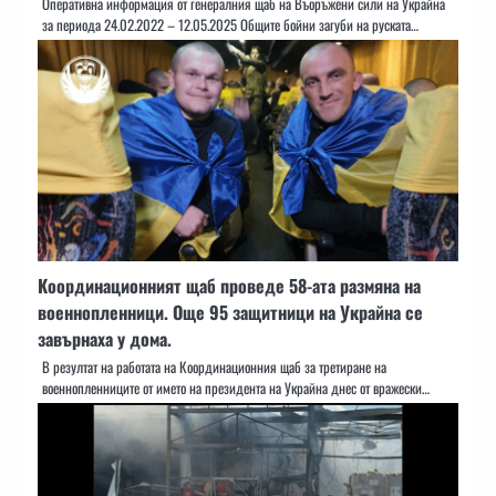
Оперативна информация от генералния щаб на Въоръжени сили на Украйна
за периода 24.02.2022 – 12.05.2025 Общите бойни загуби на руската…
Координационният щаб проведе 58-ата размяна на
военнопленници. Още 95 защитници на Украйна се
завърнаха у дома.
В резултат на работата на Координационния щаб за третиране на
военнопленниците от името на президента на Украйна днес от вражески…