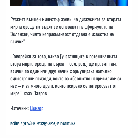
Руският външен министър заяви, че дискусиите за втората
мирна среща на върха се основават на „формулата на
Зеленски, чиято неприемливост отдавна е известна на
всички“.
„Говорейки за това, какво [участниците в потенциалната
втора мирна среща на върха – бел. ред.] ще правят там,
всички по един или друг начин формулираха напълно
едностранни подходи, които са абсолютно неприемливи за
нас – и за много други, които искрено се интересуват от
мира“, каза Лавров.
Източник:
Цензор
ВОЙНА В УКРАЙНА
МЕЖДУНАРОДНА ПОЛИТИКА