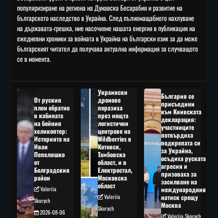
популяризиране на региона на Дунавска Бесарабия и развитие на
българското наследство в Украйна. След пълномащабното нахлуване
на държавата-грешка, ние насочихме нашата енергия в публикация на
ежедневни хроники за войната в Украйна на български език за да може
българският читател да получава актуална информация за случващото
се в момента.
Украински
България се
От руския
дронове
присъедини
плен обратно
поразиха
към Киивската
в кабината
през нощта
декларация:
на бойния
логистични
участниците
хеликоптер:
центрове на
потвърдиха
Историята на
Wildberries в
подкрепата си
Иван
Котовск,
за Украйна,
Пепеляшко
Тамбовска
осъдиха руската
от
област, и в
агресия и
Болградския
Електростал,
призоваха за
район
Московска
засилване на
област
Valeriia
международния
Valeriia
натиск срещу
Skorych
Москва
Skorych
2026-08-06
Valeriia Skorych