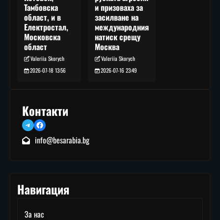
и призоваха за
Тамбовска
засилване на
област, и в
международния
Електростал,
натиск срещу
Московска
Москва
област
Valeriia Skorych
Valeriia Skorych
2026-07-16 23:49
2026-07-18 13:56
Контакти
Telegram
Facebook
info@besarabia.bg
Навигация
За нас