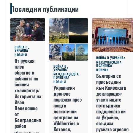
Последни публикации
ВОЙНА В
УКРАЙНА
НОВИНИ
ВОЙНА В УКРАЙНА
От руския
МЕЖДУНАРОДНА
плен
ПОЛИТИКА
ВОЙНА В
УКРАЙНА
НОВИНИ
обратно в
МЕЖДУНАРОДНА
България се
кабината на
ПОЛИТИКА
присъедини
НОВИНИ
бойния
към Киивската
Украински
хеликоптер:
декларация:
дронове
Историята на
участниците
поразиха през
Иван
потвърдиха
нощта
Пепеляшко
подкрепата си
логистични
от
за Украйна,
центрове на
Болградския
осъдиха
Wildberries в
район
руската агресия
Котовск,
Valeriia Skorych