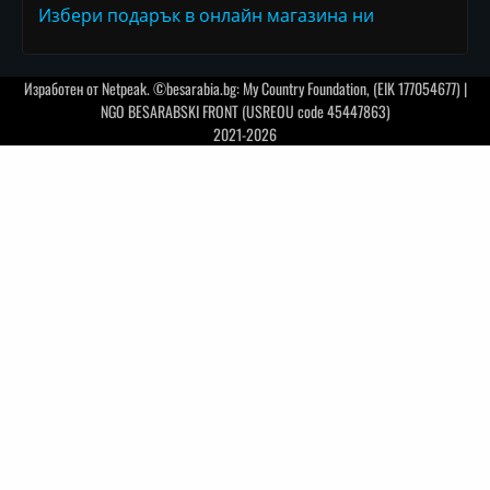
Избери подарък в онлайн магазина ни
Изработен от
Netpeak
. ©besarabia.bg: My Country Foundation, (EIK 177054677) |
NGO BESARABSKI FRONT (USREOU code 45447863)
2021-2026