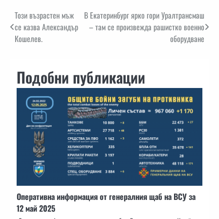
Навигация
Този възрастен мъж
В Екатеринбург ярко гори Уралтрансмаш
се казва Александър
– там се произвежда рашистко военно
Кошелев.
оборудване
Подобни публикации
Оперативна информация от генералния щаб на ВСУ за
12 май 2025