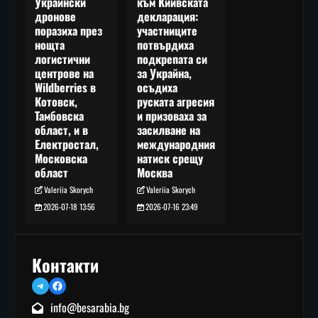
към Киивската
Украински
декларация:
дронове
участниците
поразиха през
потвърдиха
нощта
подкрепата си
логистични
за Украйна,
центрове на
осъдиха
Wildberries в
руската агресия
Котовск,
и призоваха за
Тамбовска
засилване на
област, и в
международния
Електростал,
натиск срещу
Московска
Москва
област
Valeriia Skorych
Valeriia Skorych
2026-07-16 23:49
2026-07-18 13:56
Контакти
Telegram
Facebook
info@besarabia.bg