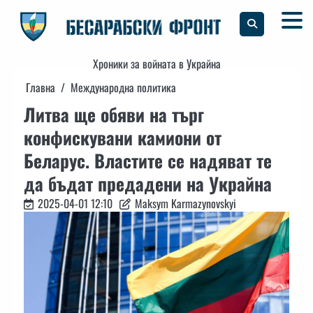
Skip
to
content
Хроники за войната в Украйна
Главна
Международна политика
Литва ще обяви на търг
конфискувани камиони от
Беларус. Властите се надяват те
да бъдат предадени на Украйна
2025-04-01 12:10
Maksym Karmazynovskyi