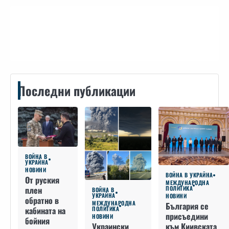
Контакти
Последни публикации
ВОЙНА В
УКРАЙНА
НОВИНИ
ВОЙНА В УКРАЙНА
От руския
МЕЖДУНАРОДНА
плен
ПОЛИТИКА
ВОЙНА В
УКРАЙНА
НОВИНИ
обратно в
МЕЖДУНАРОДНА
България се
кабината на
ПОЛИТИКА
присъедини
НОВИНИ
бойния
към Киивската
Украински