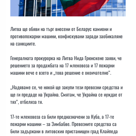
Литва ще обяви на търг внесени от Беларус камиони и
противопожарни машини, конфискувани заради заобикаляне
на санкциите.
Генералната прокурорка на Литва Нида Грюнскене заяви, че
решението за продажбата на 17 млековоза и 17 пожарни
машини вече е взето и „това решение е окончателно“.
„Надяваме се, че някой ще закупи тези превозни средства и
ще ги предаде на Украйна. Смятам, че Украйна се нуждае от
тях“, отбеляза тя.
17-те млековоза са били предназначени за Куба, а 17-те
пожарни машини – за Зимбабве. Превозните средства са
били задържани в литовския пристанищен град Клайпеда