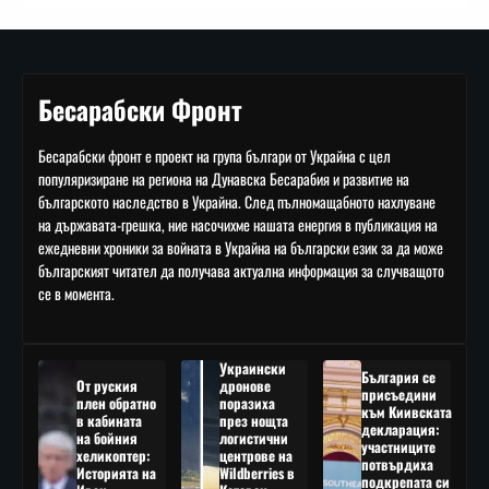
Бесарабски Фронт
Бесарабски фронт е проект на група българи от Украйна с цел
популяризиране на региона на Дунавска Бесарабия и развитие на
българското наследство в Украйна. След пълномащабното нахлуване
на държавата-грешка, ние насочихме нашата енергия в публикация на
ежедневни хроники за войната в Украйна на български език за да може
българският читател да получава актуална информация за случващото
се в момента.
Украински
България се
От руския
дронове
присъедини
плен обратно
поразиха
към Киивската
в кабината
през нощта
декларация:
на бойния
логистични
участниците
хеликоптер:
центрове на
потвърдиха
Историята на
Wildberries в
подкрепата си