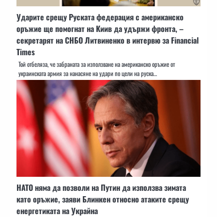
Ударите срещу Руската федерация с американско
оръжие ще помогнат на Киив да удържи фронта, –
секретарят на СНБО Литвиненко в интервю за Financial
Times
Той отбеляза, че забраната за използване на американско оръжие от
украинската армия за нанасяне на удари по цели на руска…
НАТО няма да позволи на Путин да използва зимата
като оръжие, заяви Блинкен относно атаките срещу
енергетиката на Украйна