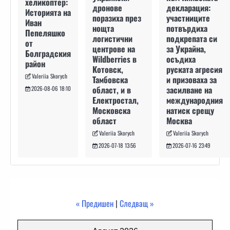
хеликоптер:
декларация:
дронове
Историята на
участниците
поразиха през
Иван
потвърдиха
нощта
Пепеляшко
подкрепата си
логистични
от
за Украйна,
центрове на
Болградския
осъдиха
Wildberries в
район
руската агресия
Котовск,
Valeriia Skorych
и призоваха за
Тамбовска
засилване на
област, и в
2026-08-06 18:10
международния
Електростал,
натиск срещу
Московска
Москва
област
Valeriia Skorych
Valeriia Skorych
2026-07-16 23:49
2026-07-18 13:56
« Предишен
|
Следващ »