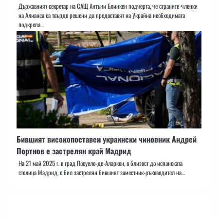
Държавният секретар на САЩ Антъни Блинкен подчерта, че страните-членки
на Алианса са твърдо решени да предоставят на Украйна необходимата
подкрепа…
Бившият високопоставен украински чиновник Андрей
Портнов е застрелян край Мадрид
На 21 май 2025 г. в град Посуело-де-Аларкон, в близост до испанската
столица Мадрид, е бил застрелян бившият заместник-ръководител на…