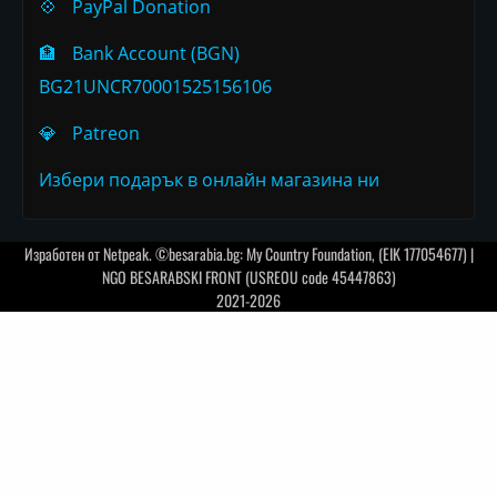
💠
PayPal Donation
🏦
Bank Account (BGN)
BG21UNCR70001525156106
💎
Patreon
Избери подарък в онлайн магазина ни
Изработен от
Netpeak
. ©besarabia.bg: My Country Foundation, (EIK 177054677) |
NGO BESARABSKI FRONT (USREOU code 45447863)
2021-2026