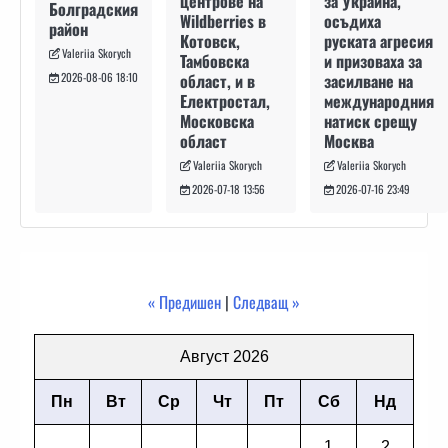
за Украйна,
центрове на
Болградския
осъдиха
Wildberries в
район
руската агресия
Котовск,
Valeriia Skorych
и призоваха за
Тамбовска
засилване на
област, и в
2026-08-06 18:10
международния
Електростал,
натиск срещу
Московска
Москва
област
Valeriia Skorych
Valeriia Skorych
2026-07-16 23:49
2026-07-18 13:56
« Предишен
|
Следващ »
Август 2026
Пн
Вт
Ср
Чт
Пт
Сб
Нд
1
2