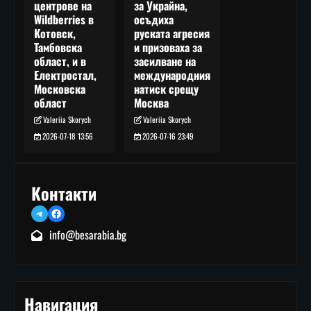
за Украйна,
центрове на
осъдиха
Wildberries в
руската агресия
Котовск,
и призоваха за
Тамбовска
засилване на
област, и в
международния
Електростал,
натиск срещу
Московска
Москва
област
Valeriia Skorych
Valeriia Skorych
2026-07-16 23:49
2026-07-18 13:56
Контакти
Telegram
Facebook
info@besarabia.bg
Навигация