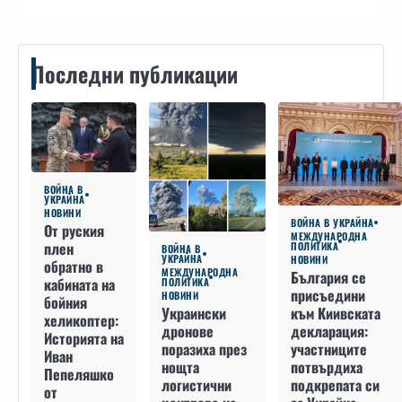
Последни публикации
ВОЙНА В
УКРАЙНА
НОВИНИ
ВОЙНА В УКРАЙНА
От руския
МЕЖДУНАРОДНА
плен
ПОЛИТИКА
ВОЙНА В
УКРАЙНА
НОВИНИ
обратно в
МЕЖДУНАРОДНА
България се
кабината на
ПОЛИТИКА
присъедини
НОВИНИ
бойния
към Киивската
Украински
хеликоптер:
декларация:
дронове
Историята на
участниците
поразиха през
Иван
потвърдиха
нощта
Пепеляшко
подкрепата си
логистични
от