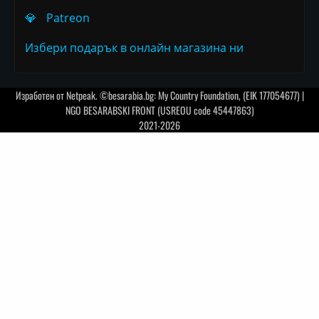
💎
Patreon
Избери подарък в онлайн магазина ни
Изработен от
Netpeak
. ©besarabia.bg: My Country Foundation, (EIK 177054677) |
NGO BESARABSKI FRONT (USREOU code 45447863)
2021-2026