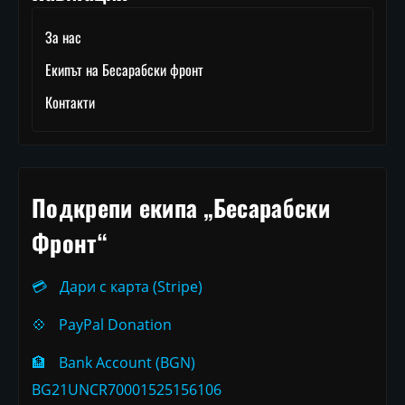
За нас
Екипът на Бесарабски фронт
Контакти
Подкрепи екипа „Бесарабски
Фронт“
💳
Дари с карта (Stripe)
💠
PayPal Donation
🏦
Bank Account (BGN)
BG21UNCR70001525156106