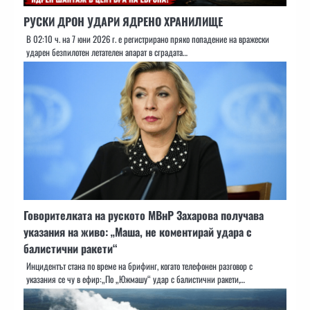
РУСКИ ДРОН УДАРИ ЯДРЕНО ХРАНИЛИЩЕ
В 02:10 ч. на 7 юни 2026 г. е регистрирано пряко попадение на вражески
ударен безпилотен летателен апарат в сградата…
Говорителката на руското МВнР Захарова получава
указания на живо: „Маша, не коментирай удара с
балистични ракети“
Инцидентът стана по време на брифинг, когато телефонен разговор с
указания се чу в ефир:„По „Южмашу“ удар с балистични ракети,…