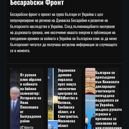
Бесарабски Фронт
Бесарабски фронт е проект на група българи от Украйна с цел
популяризиране на региона на Дунавска Бесарабия и развитие на
българското наследство в Украйна. След пълномащабното нахлуване
на държавата-грешка, ние насочихме нашата енергия в публикация на
ежедневни хроники за войната в Украйна на български език за да може
българският читател да получава актуална информация за случващото
се в момента.
Украински
България се
От руския
дронове
присъедини
плен обратно
поразиха
към Киивската
в кабината
през нощта
декларация:
на бойния
логистични
участниците
хеликоптер:
центрове на
потвърдиха
Историята на
Wildberries в
подкрепата си
Иван
Котовск,
за Украйна,
Пепеляшко
Тамбовска
осъдиха руската
от
област, и в
агресия и
Болградския
Електростал,
призоваха за
район
Московска
засилване на
област
Valeriia
международния