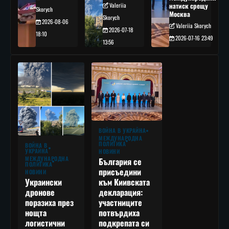
Valeriia
натиск срещу
Skorych
Москва
Skorych
2026-08-06
Valeriia Skorych
2026-07-18
18:10
2026-07-16 23:49
13:56
ВОЙНА В УКРАЙНА
МЕЖДУНАРОДНА
ПОЛИТИКА
ВОЙНА В
УКРАЙНА
НОВИНИ
МЕЖДУНАРОДНА
България се
ПОЛИТИКА
присъедини
НОВИНИ
към Киивската
Украински
декларация:
дронове
участниците
поразиха през
потвърдиха
нощта
подкрепата си
логистични