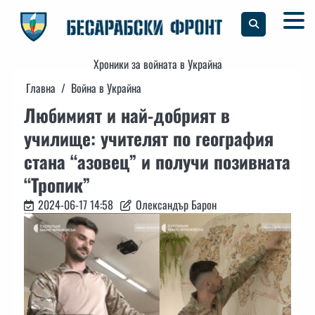
Skip
to
content
Хроники за войната в Украйна
Главна
Война в Украйна
Любимият и най-добрият в
училище: учителят по география
стана “азовец” и получи позивната
“Тропик”
2024-06-17 14:58
Олександър Барон