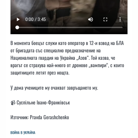
В момента боецът служи като оператор в 12-и взвод на БЛА
от бригадата със специално предназначение на
Националната гвардия на Украйна „Азов“. Той казва, че
врагът се страхува най-много от дронове „вампири“, с които
защитниците летят през нощта.
У дома учениците му очакват завръщането му.
📹 Суспільне Івано-Франківськ
Източник: Pravda Gerashchenko
ВОЙНА В УКРАЙНА