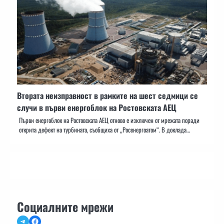
Втората неизправност в рамките на шест седмици се
случи в първи енергоблок на Ростовската АЕЦ
Първи енергоблок на Ростовската АЕЦ отново е изключен от мрежата поради
открита дефект на турбината, съобщиха от „Росенергоатом“. В доклада…
Социалните мрежи
Telegram
Facebook