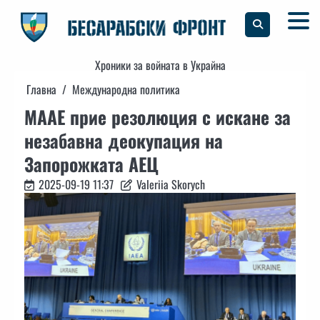
Skip
to
content
Хроники за войната в Украйна
Главна
Международна политика
МААЕ прие резолюция с искане за
незабавна деокупация на
Запорожката АЕЦ
2025-09-19 11:37
Valeriia Skorych