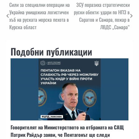
Навигация
Сили за специални операции на
ЗСУ поразиха стратегически
Украйна унищожиха логистичен
руски обекти: удари по НПЗ в
хъб на руската морска пехота в
Саратов и Самара, пожар в
Курска област
ЛВДС „Самара“
Подобни публикации
Говорителят на Министерството на отбраната на САЩ
Патрик Райдър заяви, че Пентагонът ще следи