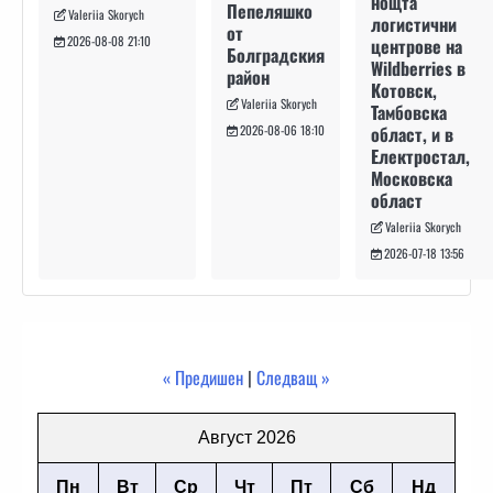
нощта
Пепеляшко
Valeriia Skorych
логистични
от
2026-08-08 21:10
центрове на
Болградския
Wildberries в
район
Котовск,
Valeriia Skorych
Тамбовска
област, и в
2026-08-06 18:10
Електростал,
Московска
област
Valeriia Skorych
2026-07-18 13:56
« Предишен
|
Следващ »
Август 2026
Пн
Вт
Ср
Чт
Пт
Сб
Нд