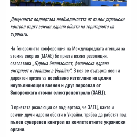
Документът подчертава необходимостта от пълен украински
контрол върху всички ядрени обекти на територията на
страната
.
На Генералната конференция на Международната агенция за
атомна енергия (МААЕ) бе приета важна резолюция,
озаглавена
„Ядрена безопасност, физическа ядрена
сигурност и гаранции в Украйна“
. В нея се съдържа ясен и
директен призив за
незабавно изтегляне на целия
неупълномощен военен и друг персонал от
Запорожката атомна електроцентрала (ЗАЕЦ)
.
В приетата резолюция се подчертава, че ЗАЕЦ, както и
всички други ядрени обекти в Украйна, трябва да работят под
пълен суверенен контрол на компетентните украински
органи
.