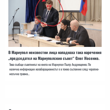
В Мариупол неизвестни лица нападнаха така наречения
„председател на Мариуполския съвет“ Олег Носенко.
Това съобщи съветникът на кмета на Мариупол Пьотр Андрющенко. По
налична информация колаборационистът е в тежко състояние след черепно-
мозъчна травма…