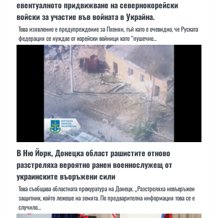
евентуалното придвижване на севернокорейски
войски за участие във войната в Украйна.
Това изявление е предупреждение за Пхенян, тъй като е очевидно, че Руската
федерация се нуждае от корейски войници като “пушечно…
В Ню Йорк, Донецка област рашистите отново
разстреляха вероятно ранен военнослужещ от
украинските въоръжени сили
Това съобщава областната прокуратура на Донецк. „Разстреляха невъоръжен
защитник, който лежеше на земята. По предварителна информация това се е
случило…