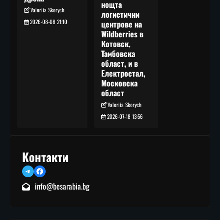
нощта
Valeriia Skorych
логистични
2026-08-08 21:10
центрове на
Wildberries в
Котовск,
Тамбовска
област, и в
Електростал,
Московска
област
Valeriia Skorych
2026-07-18 13:56
Контакти
Telegram
Facebook
info@besarabia.bg