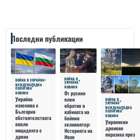
Контакти
Последни публикации
ВОЙНА В
ВОЙНА В УКРАЙНА
УКРАЙНА
МЕЖДУНАРОДНА
НОВИНИ
ПОЛИТИКА
От руския
НОВИНИ
Украйна
плен
ВОЙНА В
УКРАЙНА
изяснява с
обратно в
МЕЖДУНАРОДНА
България
кабината на
ПОЛИТИКА
НОВИНИ
обстоятелствата
бойния
Украински
около
хеликоптер:
дронове
инцидента с
Историята на
поразиха през
дрона
Иван