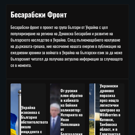
Бесарабски Фронт
Бесарабски фронт е проект на група българи от Украйна с цел
популяризиране на региона на Дунавска Бесарабия и развитие на
българското наследство в Украйна. След пълномащабното нахлуване
на държавата-грешка, ние насочихме нашата енергия в публикация на
ежедневни хроники за войната в Украйна на български език за да може
българският читател да получава актуална информация за случващото
се в момента.
Украински
От руския
дронове
плен обратно
поразиха
в кабината
през нощта
на бойния
логистични
Украйна
хеликоптер:
центрове на
изяснява с
Историята на
Wildberries в
България
Иван
Котовск,
обстоятелствата
Пепеляшко
Тамбовска
около
от
област, и в
инцидента с
Болградския
Електростал,