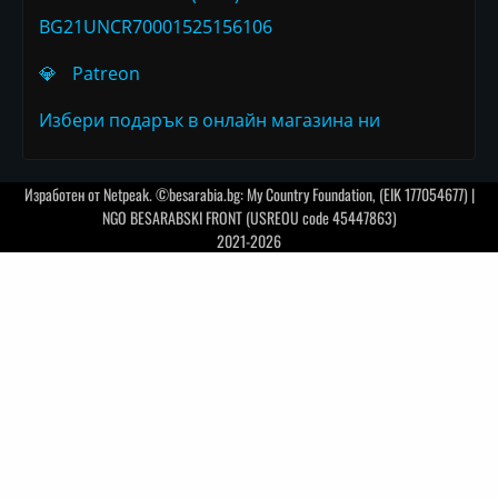
BG21UNCR70001525156106
💎
Patreon
Избери подарък в онлайн магазина ни
Изработен от
Netpeak
. ©besarabia.bg: My Country Foundation, (EIK 177054677) |
NGO BESARABSKI FRONT (USREOU code 45447863)
2021-2026