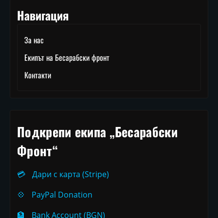
Навигация
За нас
Екипът на Бесарабски фронт
Контакти
Подкрепи екипа „Бесарабски
Фронт“
💳
Дари с карта (Stripe)
💠
PayPal Donation
🏦
Bank Account (BGN)