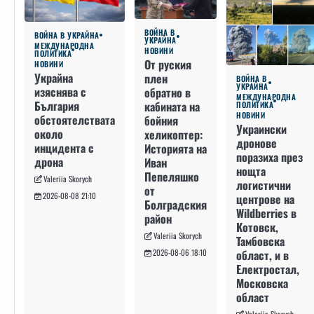
ВОЙНА В
ВОЙНА В УКРАЙНА
УКРАЙНА
МЕЖДУНАРОДНА
НОВИНИ
ПОЛИТИКА
От руския
НОВИНИ
Украйна
плен
ВОЙНА В
УКРАЙНА
изяснява с
обратно в
МЕЖДУНАРОДНА
България
кабината на
ПОЛИТИКА
НОВИНИ
обстоятелствата
бойния
Украински
около
хеликоптер:
дронове
инцидента с
Историята на
поразиха през
дрона
Иван
нощта
Пепеляшко
Valeriia Skorych
логистични
от
2026-08-08 21:10
центрове на
Болградския
Wildberries в
район
Котовск,
Valeriia Skorych
Тамбовска
област, и в
2026-08-06 18:10
Електростал,
Московска
област
Valeriia Skorych