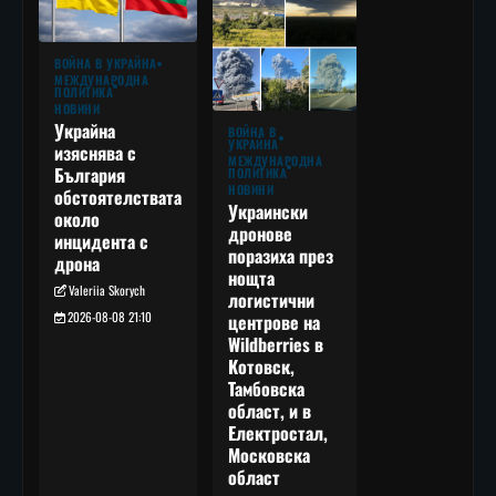
ВОЙНА В УКРАЙНА
МЕЖДУНАРОДНА
ПОЛИТИКА
НОВИНИ
Украйна
ВОЙНА В
УКРАЙНА
изяснява с
МЕЖДУНАРОДНА
България
ПОЛИТИКА
НОВИНИ
обстоятелствата
Украински
около
дронове
инцидента с
поразиха през
дрона
нощта
Valeriia Skorych
логистични
2026-08-08 21:10
центрове на
Wildberries в
Котовск,
Тамбовска
област, и в
Електростал,
Московска
област