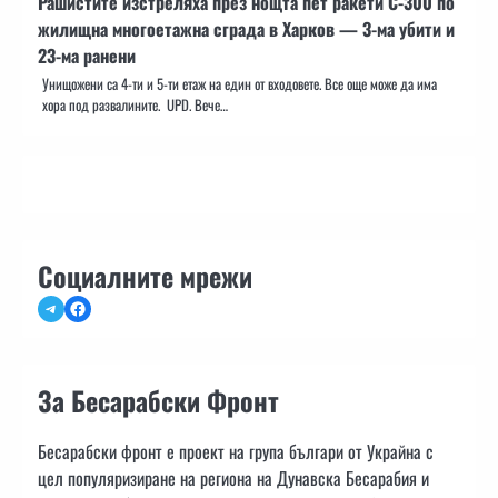
Рашистите изстреляха през нощта пет ракети С-300 по
жилищна многоетажна сграда в Харков — 3-ма убити и
23-ма ранени
Унищожени са 4-ти и 5-ти етаж на един от входовете. Все още може да има
хора под развалините. UPD. Вече…
Социалните мрежи
Telegram
Facebook
За Бесарабски Фронт
Бесарабски фронт е проект на група българи от Украйна с
цел популяризиране на региона на Дунавска Бесарабия и