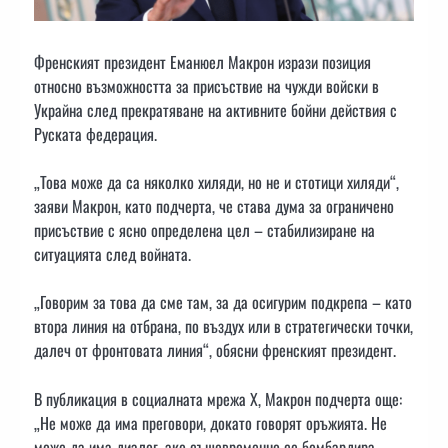
Френският президент Еманюел Макрон изрази позиция
относно възможността за присъствие на чужди войски в
Украйна след прекратяване на активните бойни действия с
Руската федерация.
„Това може да са няколко хиляди, но не и стотици хиляди“,
заяви Макрон, като подчерта, че става дума за ограничено
присъствие с ясно определена цел – стабилизиране на
ситуацията след войната.
„Говорим за това да сме там, за да осигурим подкрепа – като
втора линия на отбрана, по въздух или в стратегически точки,
далеч от фронтовата линия“, обясни френският президент.
В публикация в социалната мрежа Х, Макрон подчерта още:
„Не може да има преговори, докато говорят оръжията. Не
може да има диалог, ако същевременно се бомбардира