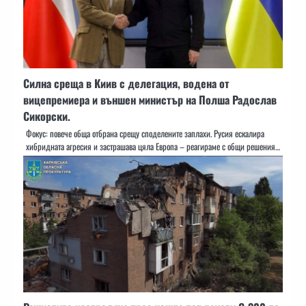
Силна среща в Киив с делегация, водена от
вицепремиера и външен министър на Полша Радослав
Сикорски.
Фокус: повече обща отбрана срещу споделените заплахи. Русия ескалира
хибридната агресия и застрашава цяла Европа – реагираме с общи решения…