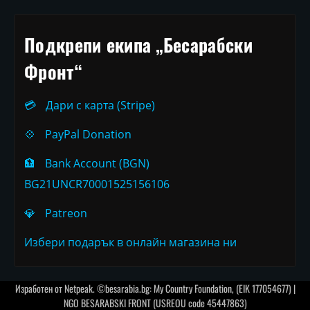
Подкрепи екипа „Бесарабски
Фронт“
💳
Дари с карта (Stripe)
💠
PayPal Donation
🏦
Bank Account (BGN)
BG21UNCR70001525156106
💎
Patreon
Избери подарък в онлайн магазина ни
Изработен от
Netpeak
. ©besarabia.bg: My Country Foundation, (EIK 177054677) |
NGO BESARABSKI FRONT (USREOU code 45447863)