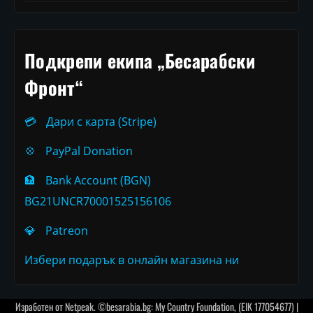
Подкрепи екипа „Бесарабски
Фронт“
💳
Дари с карта (Stripe)
💠
PayPal Donation
🏦
Bank Account (BGN)
BG21UNCR70001525156106
💎
Patreon
Избери подарък в онлайн магазина ни
Изработен от
Netpeak
. ©besarabia.bg: My Country Foundation, (EIK 177054677) |