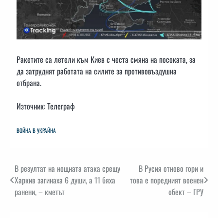
Ракетите са летели към Киев с честа смяна на посоката, за
да затруднят работата на силите за противовъздушна
отбрана.
Източник: Телеграф
ВОЙНА В УКРАЙНА
Навигация
В резултат на нощната атака срещу
В Русия отново гори и
Харкив загинаха 6 души, а 11 бяха
това е поредният военен
ранени, – кметът
обект – ГРУ