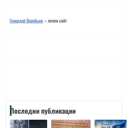
Геннадий Воробьов
– личен сайт
Контакти
Последни публикации