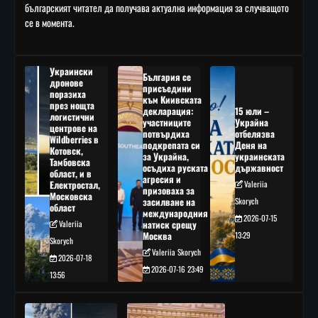
българският читател да получава актуална информация за случващото
се в момента.
Украински
България се
дронове
присъедини
поразиха
към Киивската
през нощта
декларация:
15 юли –
логистични
участниците
Украйна
центрове на
потвърдиха
отбелязва
Wildberries в
подкрепата си
Деня на
Котовск,
за Украйна,
украинската
Тамбовска
осъдиха руската
държавност
област, и в
агресия и
Електростал,
Valeriia
призоваха за
Московска
засилване на
Skorych
област
международния
2026-07-15
Valeriia
натиск срещу
Москва
13:29
Skorych
Valeriia Skorych
2026-07-18
2026-07-16 23:49
13:56