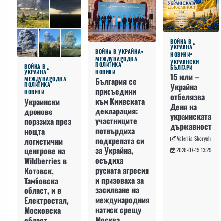
ВОЙНА В
УКРАЙНА
ВОЙНА В УКРАЙНА
НОВИНИ
МЕЖДУНАРОДНА
УКРАИНСКИ
ПОЛИТИКА
ВОЙНА В
БЪЛГАРИ
УКРАЙНА
НОВИНИ
15 юли –
МЕЖДУНАРОДНА
България се
ПОЛИТИКА
Украйна
присъедини
НОВИНИ
отбелязва
към Киивската
Украински
Деня на
декларация:
дронове
украинската
участниците
поразиха през
държавност
потвърдиха
нощта
Valeriia Skorych
подкрепата си
логистични
за Украйна,
центрове на
2026-07-15 13:29
осъдиха
Wildberries в
руската агресия
Котовск,
и призоваха за
Тамбовска
засилване на
област, и в
международния
Електростал,
натиск срещу
Московска
Москва
област