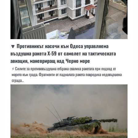
🔽 Противникът насочи към Одеса управляема
въздушна ракета Х-59 от самолет на тактическата
авиация, маневриращ над Черно море
⚡️ Силите за противовъздушна отбрана свалиха ракетата при подход от
морето към града. Фрагменти от падналата ракета повредиха недовършена
сграда…