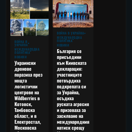
ВОЙНА В УКРАЙНА
МЕЖДУНАРОДНА
ПОЛИТИКА
ВОЙНА В
УКРАЙНА
НОВИНИ
МЕЖДУНАРОДНА
България се
ПОЛИТИКА
присъедини
НОВИНИ
към Киивската
Украински
декларация:
дронове
участниците
поразиха през
потвърдиха
нощта
подкрепата си
логистични
за Украйна,
центрове на
осъдиха
Wildberries в
руската агресия
Котовск,
и призоваха за
Тамбовска
засилване на
област, и в
международния
Електростал,
натиск срещу
Московска