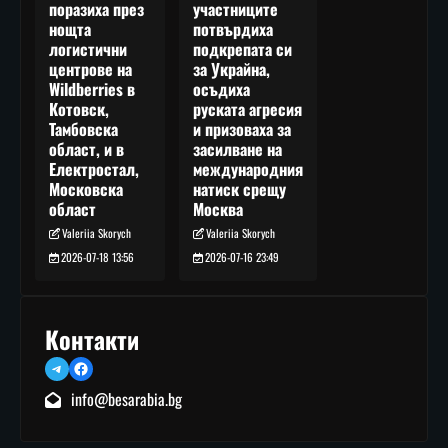
участниците
поразиха през
потвърдиха
нощта
подкрепата си
логистични
за Украйна,
центрове на
осъдиха
Wildberries в
руската агресия
Котовск,
и призоваха за
Тамбовска
засилване на
област, и в
международния
Електростал,
натиск срещу
Московска
Москва
област
Valeriia Skorych
Valeriia Skorych
2026-07-16 23:49
2026-07-18 13:56
Контакти
Telegram
Facebook
info@besarabia.bg