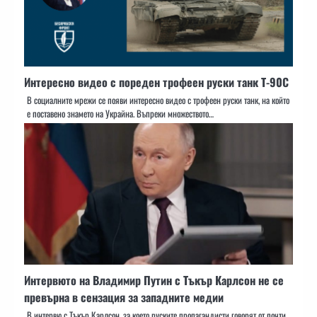
Интересно видео с пореден трофеен руски танк Т-90С
В социалните мрежи се появи интересно видео с трофеен руски танк, на който
е поставено знамето на Украйна. Въпреки множеството…
Интервюто на Владимир Путин с Тъкър Карлсон не се
превърна в сензация за западните медии
В интервю с Тъкър Карлсон, за което руските пропагандисти говорят от почти