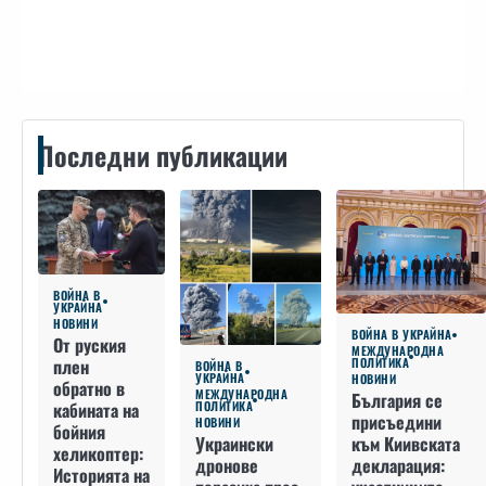
Контакти
Последни публикации
ВОЙНА В
УКРАЙНА
НОВИНИ
ВОЙНА В УКРАЙНА
От руския
МЕЖДУНАРОДНА
плен
ПОЛИТИКА
ВОЙНА В
УКРАЙНА
НОВИНИ
обратно в
МЕЖДУНАРОДНА
България се
кабината на
ПОЛИТИКА
присъедини
НОВИНИ
бойния
към Киивската
Украински
хеликоптер:
декларация:
дронове
Историята на