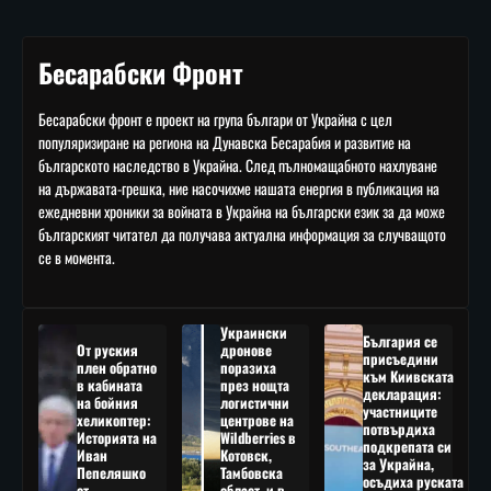
Бесарабски Фронт
Бесарабски фронт е проект на група българи от Украйна с цел
популяризиране на региона на Дунавска Бесарабия и развитие на
българското наследство в Украйна. След пълномащабното нахлуване
на държавата-грешка, ние насочихме нашата енергия в публикация на
ежедневни хроники за войната в Украйна на български език за да може
българският читател да получава актуална информация за случващото
се в момента.
Украински
България се
От руския
дронове
присъедини
плен обратно
поразиха
към Киивската
в кабината
през нощта
декларация:
на бойния
логистични
участниците
хеликоптер:
центрове на
потвърдиха
Историята на
Wildberries в
подкрепата си
Иван
Котовск,
за Украйна,
Пепеляшко
Тамбовска
осъдиха руската
от
област, и в