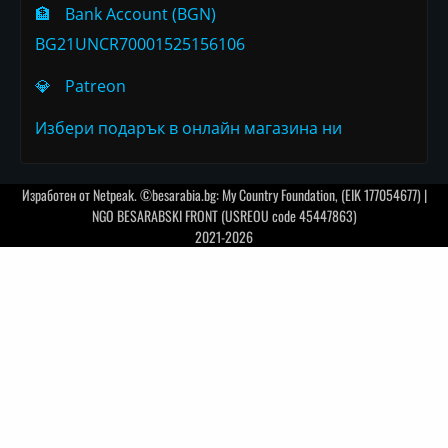
🏦
Bank Account (BGN)
BG21UNCR70001525156106
💎
Patreon
Избери подарък в онлайн магазина ни
Изработен от
Netpeak
. ©besarabia.bg: My Country Foundation, (EIK 177054677) |
NGO BESARABSKI FRONT (USREOU code 45447863)
2021-2026