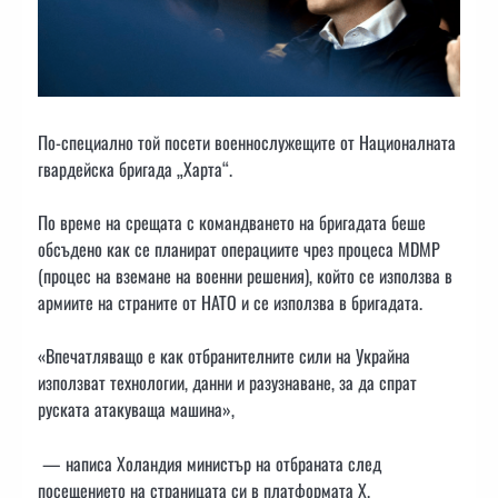
По-специално той посети военнослужещите от Националната
гвардейска бригада „Харта“.
По време на срещата с командването на бригадата беше
обсъдено как се планират операциите чрез процеса MDMP
(процес на вземане на военни решения), който се използва в
армиите на страните от НАТО и се използва в бригадата.
«Впечатляващо е как отбранителните сили на Украйна
използват технологии, данни и разузнаване, за да спрат
руската атакуваща машина»,
— написа Холандия министър на отбраната след
посещението на страницата си в платформата Х.