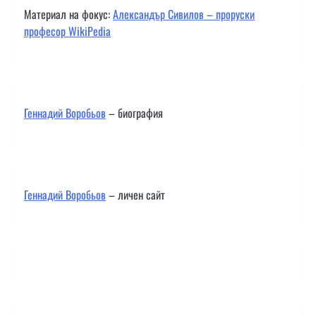
Материал на фокус:
Александър Сивилов – проруски
професор WikiPedia
Геннадий Воробьов
– биография
Геннадий Воробьов
– личен сайт