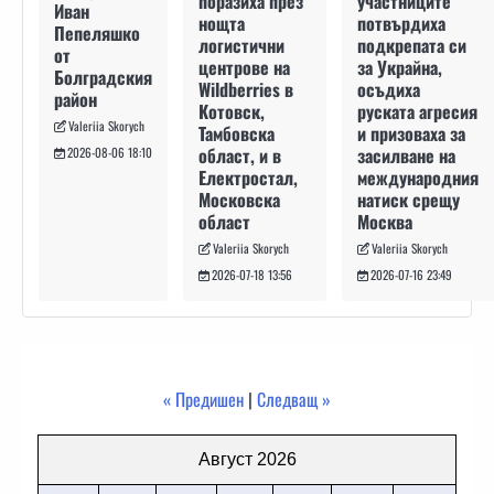
участниците
поразиха през
Иван
потвърдиха
нощта
Пепеляшко
подкрепата си
логистични
от
за Украйна,
центрове на
Болградския
осъдиха
Wildberries в
район
руската агресия
Котовск,
Valeriia Skorych
и призоваха за
Тамбовска
засилване на
област, и в
2026-08-06 18:10
международния
Електростал,
натиск срещу
Московска
Москва
област
Valeriia Skorych
Valeriia Skorych
2026-07-16 23:49
2026-07-18 13:56
« Предишен
|
Следващ »
Август 2026