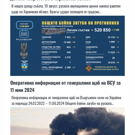
В нощта срещу събота, 10 август, руската окупационна армия нанесе ракетен
удар по Харкивска област. Врагът удари селището от градски…
Оперативна информация от генералния щаб на ВСУ за
11 юни 2024
Оперативна информация от генералния щаб на Въоръжени сили на Украйна
за периода 24.02.2022 – 11.06.2024 Общите бойни загуби на руската…