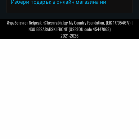
Избери подарък в онлайн магазина ни
Изработен от
Netpeak
. ©besarabia.bg: My Country Foundation, (EIK 177054677) |
NGO BESARABSKI FRONT (USREOU code 45447863)
2021-2026