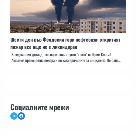
Шести ден във Феодосия гори нефтебаза: откритият
пожар все още не е ликвидиран
В седмичния доклад така нареченият руски “глава” на Крим Сергий
Аксьонов пренебрегна пожара и не каза причините за инцидента. По-рано…
Социалните мрежи
Telegram
Facebook