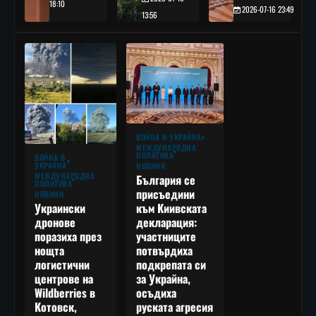
18:10
2026-07-16 23:49
13:56
ВОЙНА В УКРАЙНА
МЕЖДУНАРОДНА
ПОЛИТИКА
ВОЙНА В
УКРАЙНА
НОВИНИ
МЕЖДУНАРОДНА
България се
ПОЛИТИКА
присъедини
НОВИНИ
към Киивската
Украински
декларация:
дронове
участниците
поразиха през
потвърдиха
нощта
подкрепата си
логистични
за Украйна,
центрове на
осъдиха
Wildberries в
руската агресия
Котовск,