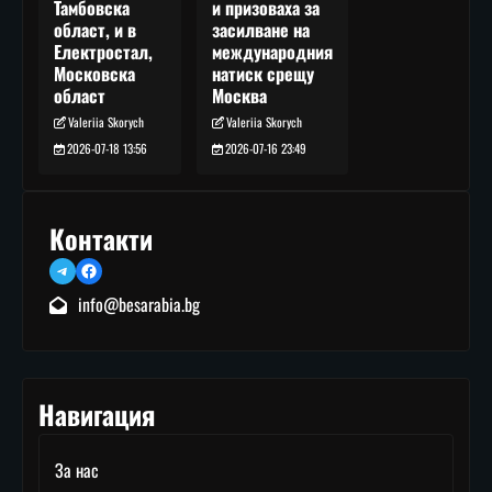
и призоваха за
Тамбовска
засилване на
област, и в
международния
Електростал,
натиск срещу
Московска
Москва
област
Valeriia Skorych
Valeriia Skorych
2026-07-16 23:49
2026-07-18 13:56
Контакти
Telegram
Facebook
info@besarabia.bg
Навигация
За нас