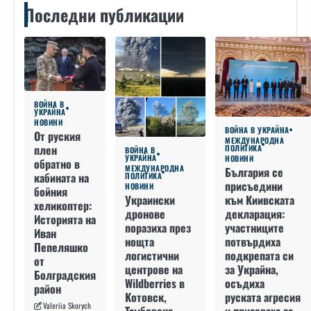
Последни публикации
ВОЙНА В
УКРАЙНА
НОВИНИ
ВОЙНА В УКРАЙНА
От руския
МЕЖДУНАРОДНА
плен
ПОЛИТИКА
ВОЙНА В
УКРАЙНА
НОВИНИ
обратно в
МЕЖДУНАРОДНА
България се
кабината на
ПОЛИТИКА
присъедини
НОВИНИ
бойния
към Киивската
Украински
хеликоптер:
декларация:
дронове
Историята на
участниците
поразиха през
Иван
потвърдиха
нощта
Пепеляшко
подкрепата си
логистични
от
за Украйна,
центрове на
Болградския
осъдиха
Wildberries в
район
руската агресия
Котовск,
Valeriia Skorych
и призоваха за
Тамбовска