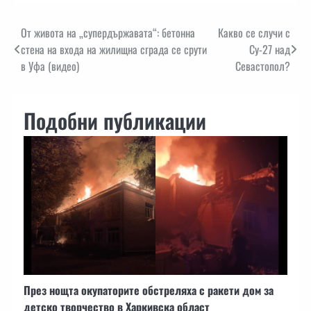
Навигация
От живота на „супердържавата“: бетонна
Какво се случи с
стена на входа на жилищна сграда се срути
Су-27 над
в Уфа (видео)
Севастопол?
Подобни публикации
През нощта окупаторите обстреляха с ракети дом за
детско творчество в Харкивска област