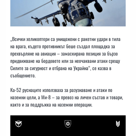
„Всички хеликоптери са унищожени с ракетни удари в тила
на врага, където противникът беше създал площадка за
прехвърляне на авиация – замаскирана позиция за бързо
придвижване на бордовете или за неочаквани атаки срещу
Силите за сигурност и отбрана на Украйна“, се казва в
съобщението.
Ка-52 руснаците използваха за разузнаване и атаки по
наземни цели, а Ми-8 – за превоз на личен състав и товари,
както и за поддръжка на наземни операции.