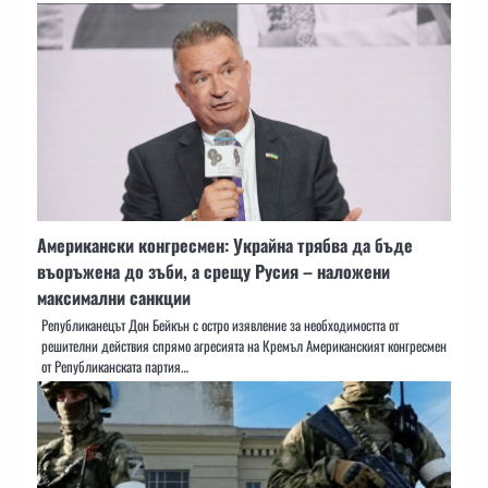
Американски конгресмен: Украйна трябва да бъде
въоръжена до зъби, а срещу Русия – наложени
максимални санкции
Републиканецът Дон Бейкън с остро изявление за необходимостта от
решителни действия спрямо агресията на Кремъл Американският конгресмен
от Републиканската партия…