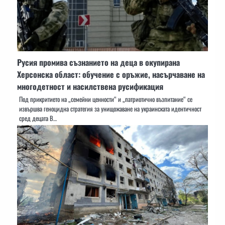
Русия промива съзнанието на деца в окупирана
Херсонска област: обучение с оръжие, насърчаване на
многодетност и насилствена русификация
Под прикритието на „семейни ценности“ и „патриотично възпитание“ се
извършва геноцидна стратегия за унищожаване на украинската идентичност
сред децата В…