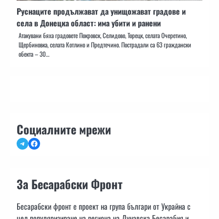
Руснаците продължават да унищожават градове и
села в Донецка област: има убити и ранени
Атакувани бяха градовете Покровск, Селидово, Торецк, селата Очеретино,
Щербиновка, селата Котлино и Предтечино. Пострадали са 63 граждански
обекта – 30…
Социалните мрежи
Telegram
Facebook
За Бесарабски Фронт
Бесарабски фронт е проект на група българи от Украйна с
цел популяризиране на региона на Дунавска Бесарабия и