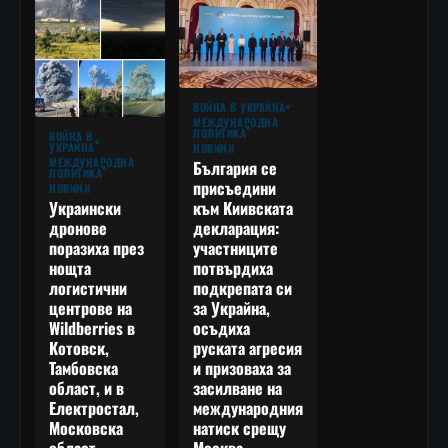
ВОЙНА В УКРАЙНА
МЕЖДУНАРОДНА
ПОЛИТИКА
ВОЙНА В
УКРАЙНА
НОВИНИ
МЕЖДУНАРОДНА
България се
ПОЛИТИКА
присъедини
НОВИНИ
към Киивската
Украински
декларация:
дронове
участниците
поразиха през
потвърдиха
нощта
подкрепата си
логистични
за Украйна,
центрове на
осъдиха
Wildberries в
руската агресия
Котовск,
и призоваха за
Тамбовска
засилване на
област, и в
международния
Електростал,
натиск срещу
Московска
Москва
област