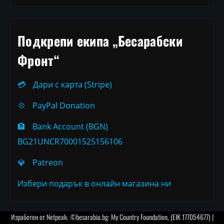
Подкрепи екипа „Бесарабски
Фронт“
💳
Дари с карта (Stripe)
💠
PayPal Donation
🏦
Bank Account (BGN)
BG21UNCR70001525156106
💎
Patreon
Избери подарък в онлайн магазина ни
Изработен от
Netpeak
. ©besarabia.bg: My Country Foundation, (EIK 177054677) |