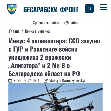
Skip
to
content
Хроники за войната в Украйна
Главна
Война в Украйна
Минус 4 хеликоптера: ССО заедно
с ГУР и Ракетните войски
унищожиха 2 вражески
„Алигатора“ и 2 Ми-8 в
Белгородска област на РФ
2025-03-24 08:45
Maksym Karmazynovskyi