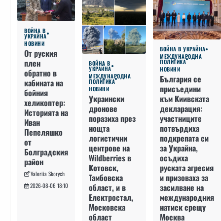
ВОЙНА В
УКРАЙНА
НОВИНИ
ВОЙНА В УКРАЙНА
От руския
МЕЖДУНАРОДНА
плен
ПОЛИТИКА
ВОЙНА В
УКРАЙНА
НОВИНИ
обратно в
МЕЖДУНАРОДНА
България се
кабината на
ПОЛИТИКА
присъедини
НОВИНИ
бойния
към Киивската
Украински
хеликоптер:
декларация:
дронове
Историята на
участниците
поразиха през
Иван
потвърдиха
нощта
Пепеляшко
подкрепата си
логистични
от
за Украйна,
центрове на
Болградския
осъдиха
Wildberries в
район
руската агресия
Котовск,
Valeriia Skorych
и призоваха за
Тамбовска
засилване на
област, и в
2026-08-06 18:10
международния
Електростал,
натиск срещу
Московска
Москва
област