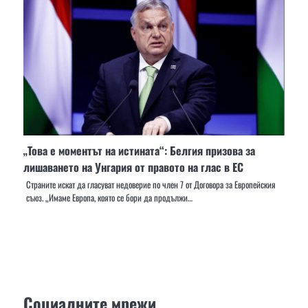
„Това е моментът на истината“: Белгия призова за
лишаването на Унгария от правото на глас в ЕС
Страните искат да гласуват недоверие по член 7 от Договора за Европейския
съюз. „Имаме Европа, която се бори да продължи…
Социалните мрежи