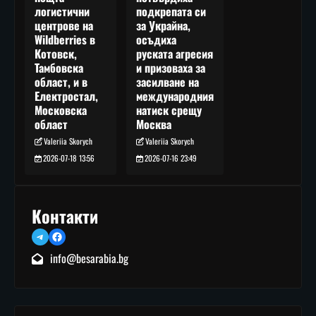
подкрепата си
логистични
за Украйна,
центрове на
осъдиха
Wildberries в
руската агресия
Котовск,
и призоваха за
Тамбовска
засилване на
област, и в
международния
Електростал,
натиск срещу
Московска
Москва
област
Valeriia Skorych
Valeriia Skorych
2026-07-16 23:49
2026-07-18 13:56
Контакти
Telegram
Facebook
info@besarabia.bg