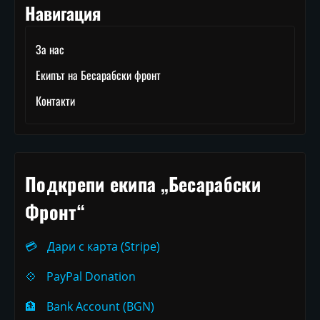
Навигация
За нас
Екипът на Бесарабски фронт
Контакти
Подкрепи екипа „Бесарабски
Фронт“
💳
Дари с карта (Stripe)
💠
PayPal Donation
🏦
Bank Account (BGN)