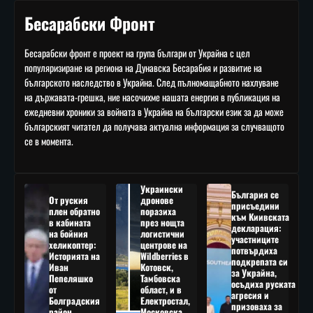
Бесарабски Фронт
Бесарабски фронт е проект на група българи от Украйна с цел
популяризиране на региона на Дунавска Бесарабия и развитие на
българското наследство в Украйна. След пълномащабното нахлуване
на държавата-грешка, ние насочихме нашата енергия в публикация на
ежедневни хроники за войната в Украйна на български език за да може
българският читател да получава актуална информация за случващото
се в момента.
Украински
България се
От руския
дронове
присъедини
плен обратно
поразиха
към Киивската
в кабината
през нощта
декларация:
на бойния
логистични
участниците
хеликоптер:
центрове на
потвърдиха
Историята на
Wildberries в
подкрепата си
Иван
Котовск,
за Украйна,
Пепеляшко
Тамбовска
осъдиха руската
от
област, и в
агресия и
Болградския
Електростал,
призоваха за
район
Московска