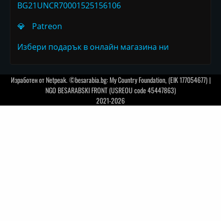
BG21UNCR70001525156106
💎
Patreon
Избери подарък в онлайн магазина ни
Изработен от
Netpeak
. ©besarabia.bg: My Country Foundation, (EIK 177054677) |
NGO BESARABSKI FRONT (USREOU code 45447863)
2021-2026