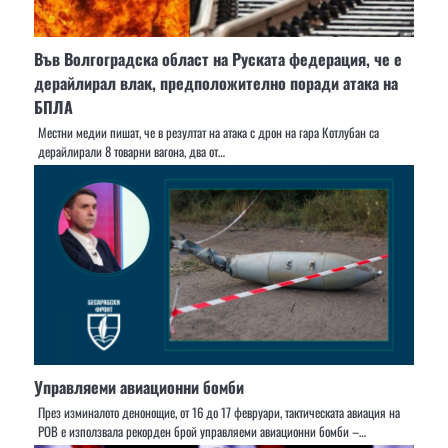
Във Волгоградска област на Руската федерация, че е
дерайлирал влак, предположително поради атака на
БПЛА
Местни медии пишат, че в резултат на атака с дрон на гара Котлубан са
дерайлирали 8 товарни вагона, два от…
Управляеми авиационни бомби
През изминалото денонощие, от 16 до 17 февруари, тактическата авиация на
РОВ е използвала рекорден брой управляеми авиационни бомби –…