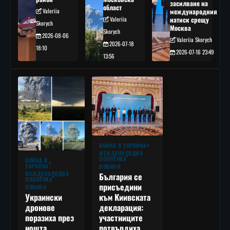
засилване на
област
Valeriia
международния
Valeriia
натиск срещу
Skorych
Москва
Skorych
2026-08-06
Valeriia Skorych
2026-07-18
18:10
2026-07-16 23:49
13:56
ВОЙНА В УКРАЙНА
МЕЖДУНАРОДНА
ПОЛИТИКА
ВОЙНА В
УКРАЙНА
НОВИНИ
МЕЖДУНАРОДНА
България се
ПОЛИТИКА
присъедини
НОВИНИ
към Киивската
Украински
декларация:
дронове
участниците
поразиха през
потвърдиха
нощта