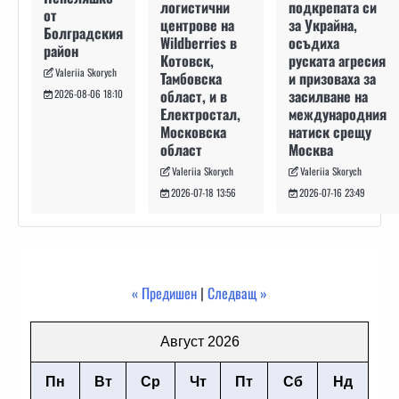
подкрепата си
логистични
от
за Украйна,
центрове на
Болградския
осъдиха
Wildberries в
район
руската агресия
Котовск,
Valeriia Skorych
и призоваха за
Тамбовска
засилване на
област, и в
2026-08-06 18:10
международния
Електростал,
натиск срещу
Московска
Москва
област
Valeriia Skorych
Valeriia Skorych
2026-07-16 23:49
2026-07-18 13:56
« Предишен
|
Следващ »
Август 2026
Пн
Вт
Ср
Чт
Пт
Сб
Нд