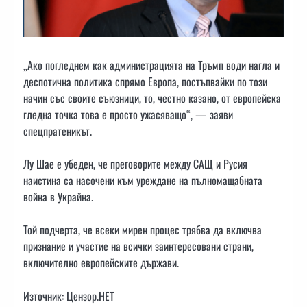
„Ако погледнем как администрацията на Тръмп води нагла и
деспотична политика спрямо Европа, постъпвайки по този
начин със своите съюзници, то, честно казано, от европейска
гледна точка това е просто ужасяващо“, — заяви
спецпратеникът.
Лу Шае е убеден, че преговорите между САЩ и Русия
наистина са насочени към уреждане на пълномащабната
война в Украйна.
Той подчерта, че всеки мирен процес трябва да включва
признание и участие на всички заинтересовани страни,
включително европейските държави.
Източник: Цензор.НЕТ