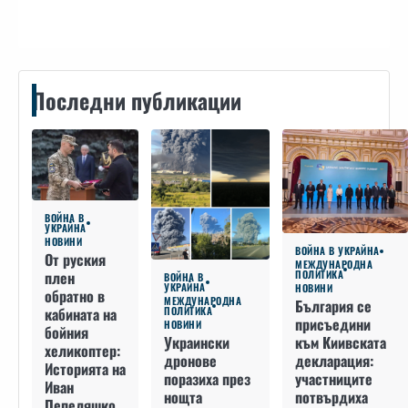
Последни публикации
ВОЙНА В
УКРАЙНА
НОВИНИ
ВОЙНА В УКРАЙНА
От руския
МЕЖДУНАРОДНА
плен
ПОЛИТИКА
ВОЙНА В
УКРАЙНА
НОВИНИ
обратно в
МЕЖДУНАРОДНА
България се
кабината на
ПОЛИТИКА
присъедини
НОВИНИ
бойния
към Киивската
Украински
хеликоптер:
декларация:
дронове
Историята на
участниците
поразиха през
Иван
потвърдиха
нощта
Пепеляшко