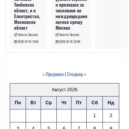
и призоваха за
Тамбовска
засилване на
област, и в
международния
Електростал,
натиск срещу
Московска
Москва
област
Valeriia Skorych
Valeriia Skorych
2026-07-16 23:49
2026-07-18 13:56
« Предишен
|
Следващ »
Август 2026
Пн
Вт
Ср
Чт
Пт
Сб
Нд
1
2
3
4
5
6
7
8
9