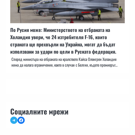
По Русия може: Министерството на отбраната на
Холандия увери, че 24 изтребителя F-16, които
страната ще прехвърли на Украйна, могат да бъдат
използвани за удари по цели в Руската федерация.
Според министъра на отбраната на кралството Кайса Олонгрен Холандия
няма да налага ограничения, както в случая с Белгия, където премиерът…
Социалните мрежи
Telegram
Facebook