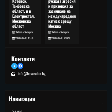
руската агресия
Котовск,
и призоваха за
Тамбовска
засилване на
област, и в
международния
Електростал,
натиск срещу
Московска
Москва
област
Valeriia Skorych
Valeriia Skorych
2026-07-16 23:49
2026-07-18 13:56
Контакти
Telegram
Facebook
info@besarabia.bg
Навигация
За нас