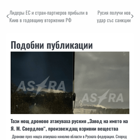
Навигация
Лидеры ЕС и стран-партнеров прибыли в
Русия получи нов
Киив в годовщину вторжения РФ
удар със санкции
Подобни публикации
Тази нощ дронове атакуваха руския „Завод на името на
Я. М. Свердлов“, произвеждащ взривни вещества
Дронове през нощта атакуваха няколко области в Руската федерация. Според