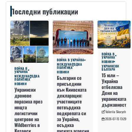
Последни публикации
ВОЙНА В
УКРАЙНА
ВОЙНА В УКРАЙНА
НОВИНИ
МЕЖДУНАРОДНА
УКРАИНСКИ
ПОЛИТИКА
ВОЙНА В
БЪЛГАРИ
УКРАЙНА
НОВИНИ
15 юли –
МЕЖДУНАРОДНА
България се
ПОЛИТИКА
Украйна
присъедини
НОВИНИ
отбелязва
към Киивската
Украински
Деня на
декларация:
дронове
украинската
участниците
поразиха през
държавност
потвърдиха
нощта
Valeriia Skorych
подкрепата си
логистични
за Украйна,
центрове на
2026-07-15 13:29
осъдиха
Wildberries в
руската агресия
Котовск,