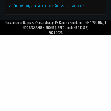
Избери подарък в онлайн магазина ни
Изработен от
Netpeak
. ©besarabia.bg: My Country Foundation, (EIK 177054677) |
NGO BESARABSKI FRONT (USREOU code 45447863)
2021-2026