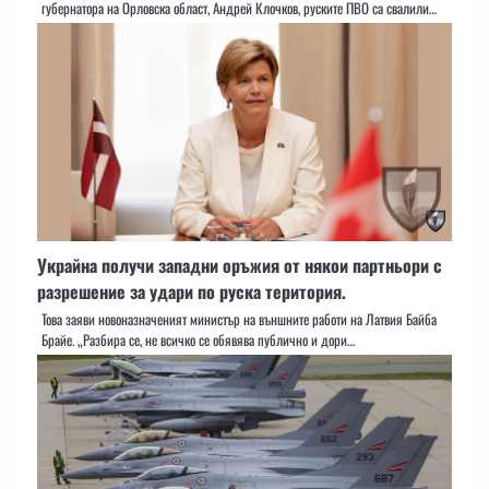
губернатора на Орловска област, Андрей Клочков, руските ПВО са свалили…
Украйна получи западни оръжия от някои партньори с
разрешение за удари по руска територия.
Това заяви новоназначеният министър на външните работи на Латвия Байба
Брайе. „Разбира се, не всичко се обявява публично и дори…