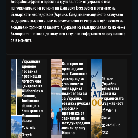
Бесарабски фронт е проект на група българи от Украйна с цел
популяризиране на региона на Дунавска Бесарабия и развитие на
българското наследство в Украйна. След пълномащабното нахлуване
на държавата-грешка, ние насочихме нашата енергия в публикация на
ежедневни хроники за войната в Украйна на български език за да може
българският читател да получава актуална информация за случващото
се в момента.
Украински
България се
дронове
присъедини
поразиха
към Киивската
през нощта
декларация:
15 юли –
логистични
участниците
Украйна
центрове на
потвърдиха
отбелязва
Wildberries в
подкрепата си
Деня на
Котовск,
за Украйна,
украинската
Тамбовска
осъдиха руската
държавност
област, и в
агресия и
Електростал,
Valeriia
призоваха за
Московска
засилване на
Skorych
област
международния
2026-07-15
Valeriia
натиск срещу
Москва
13:29
Skorych