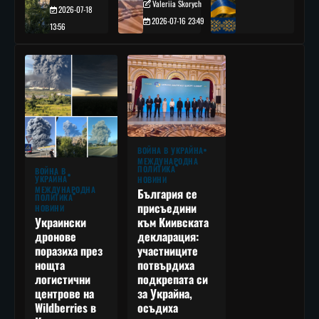
Valeriia Skorych
2026-07-18
2026-07-16 23:49
13:56
ВОЙНА В УКРАЙНА
МЕЖДУНАРОДНА
ПОЛИТИКА
ВОЙНА В
УКРАЙНА
НОВИНИ
МЕЖДУНАРОДНА
България се
ПОЛИТИКА
присъедини
НОВИНИ
към Киивската
Украински
декларация:
дронове
участниците
поразиха през
потвърдиха
нощта
подкрепата си
логистични
за Украйна,
центрове на
осъдиха
Wildberries в