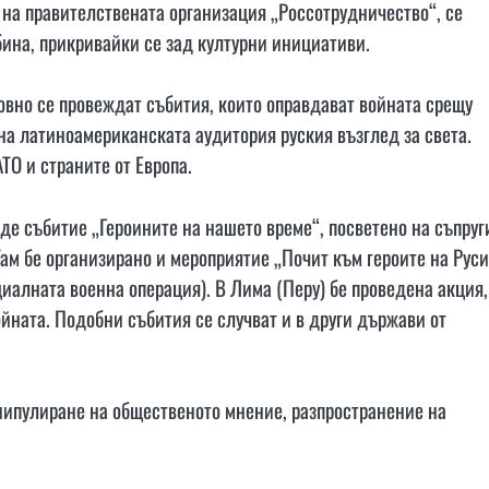
 на правителствената организация „Россотрудничество“, се
бина, прикривайки се зад културни инициативи.
довно се провеждат събития, които оправдават войната срещу
на латиноамериканската аудитория руския възглед за света.
ТО и страните от Европа.
еде събитие „Героините на нашето време“, посветено на съпруг
Там бе организирано и мероприятие „Почит към героите на Руси
циалната военна операция). В Лима (Перу) бе проведена акция,
ойната. Подобни събития се случват и в други държави от
анипулиране на общественото мнение, разпространение на