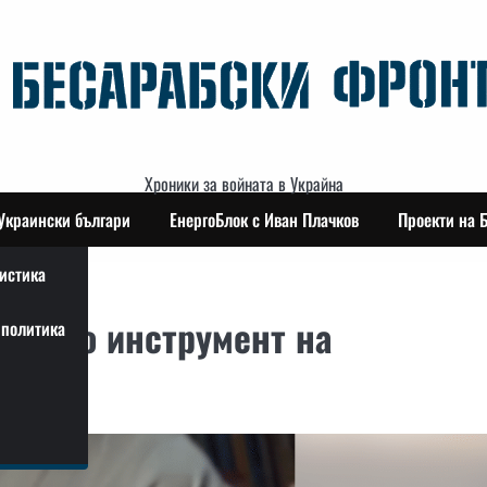
Хроники за войната в Украйна
Украински българи
ЕнергоБлок с Иван Плачков
Проекти на 
истика
“ като инструмент на
политика