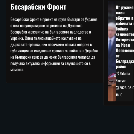
Бесарабски Фронт
От руския
плен
обратно в
Бесарабски фронт е проект на група българи от Украйна
кабината 
с цел популяризиране на региона на Дунавска
бойния
Бесарабия и развитие на българското наследство в
хеликопте
Украйна. След пълномащабното нахлуване на
Историят
държавата-грешка, ние насочихме нашата енергия в
на Иван
Пепеляшк
публикация на ежедневни хроники за войната в Украйна
от
на български език за да може българският читател да
Болградс
получава актуална информация за случващото се в
район
момента.
Valeriia
Skorych
2026-08-
18:10