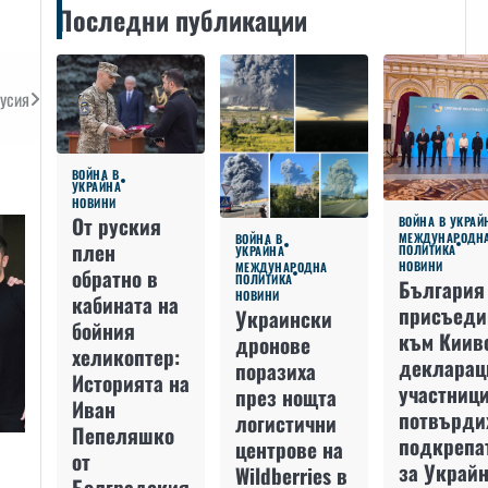
Последни публикации
Русия
ВОЙНА В
УКРАЙНА
НОВИНИ
От руския
ВОЙНА В УКРАЙ
МЕЖДУНАРОДН
ВОЙНА В
плен
ПОЛИТИКА
УКРАЙНА
НОВИНИ
МЕЖДУНАРОДНА
обратно в
ПОЛИТИКА
България
НОВИНИ
кабината на
присъеди
Украински
бойния
към Киив
дронове
хеликоптер:
декларац
поразиха
Историята на
участниц
през нощта
Иван
потвърди
логистични
Пепеляшко
подкрепа
центрове на
от
за Украйн
Wildberries в
Болградския