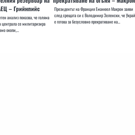
елния резервоар на
прекратяване на огъня – Макрон
АЕЦ – Грийнпийс
Президентът на Франция Еманюел Макрон заяви
след срещата си с Володимир Зеленски, че Укра
тен анализ показва, че голяма
е готова за безусловно прекратяване на…
на централа се милитаризира
амо окопи,…