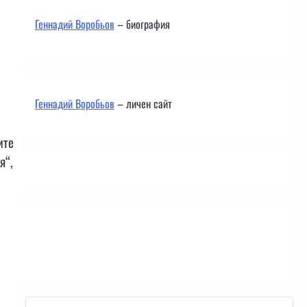
Геннадий Воробьов
– биография
Геннадий Воробьов
– личен сайт
ите
я“,
Контакти