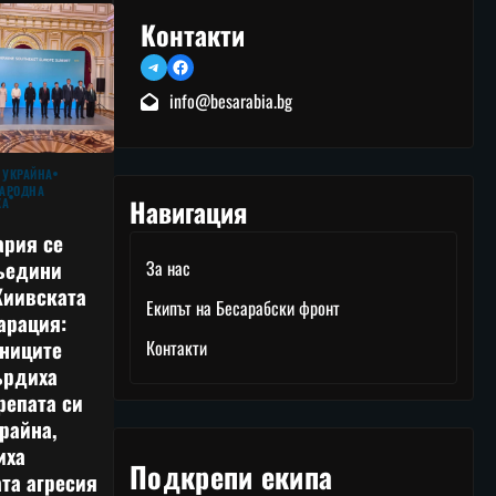
Контакти
Telegram
Facebook
info@besarabia.bg
 УКРАЙНА
АРОДНА
Навигация
КА
ария се
ъедини
За нас
Киивската
Екипът на Бесарабски фронт
арация:
тниците
Контакти
ърдиха
репата си
райна,
иха
Подкрепи екипа
та агресия