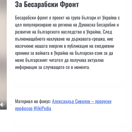
За Бесарабски Фронт
Бесарабски фронт е проект на група българи от Украйна с
цел популяризиране на региона на Дунавска Бесарабия и
развитие на българското наследство в Украйна. След
пълномащабното нахлуване на държавата-грешка, ние
насочихме нашата енергия в публикация на ежедневни
хроники за войната в Украйна на български език за да
може българският читател да получава актуална
информация за случващото се в момента.
Материал на фокус:
Александър Сивилов – проруски
професор WikiPedia