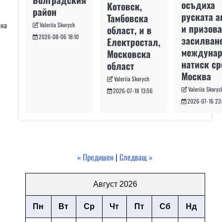
осъдиха
Котовск,
район
руската а
Тамбовска
йна
Valeriia Skorych
и призова
област, и в
2026-08-06 18:10
засилван
Електростал,
междуна
Московска
натиск с
област
Москва
Valeriia Skorych
Valeriia Skoryc
2026-07-18 13:56
2026-07-16 23
« Предишен
|
Следващ »
Август 2026
Пн
Вт
Ср
Чт
Пт
Сб
Нд