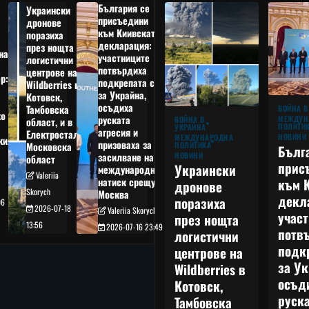
България се
Украински
присъедини
дронове
към Киивската
поразиха
декларация:
през нощта
на
участниците
логистични
потвърдиха
центрове на
р:
подкрепата си
Wildberries в
а
за Украйна,
Котовск,
осъдиха
Тамбовска
ВОЙНА В
о
руската
МЕЖДУН
ВОЙНА В
област, и в
ПОЛИТИ
УКРАЙНА
агресия и
Електростал,
НОВИНИ
МЕЖДУНАРОДНА
кия
призоваха за
ПОЛИТИКА
Московска
Бълг
НОВИНИ
засилване на
област
прис
Украински
международния
Valeriia
към 
натиск срещу
дронове
Skorych
Москва
декл
поразиха
06
2026-07-18
Valeriia Skorych
учас
през нощта
13:56
2026-07-16 23:49
потв
логистични
подк
центрове на
за Ук
Wildberries в
осъд
Котовск,
руска
Тамбовска