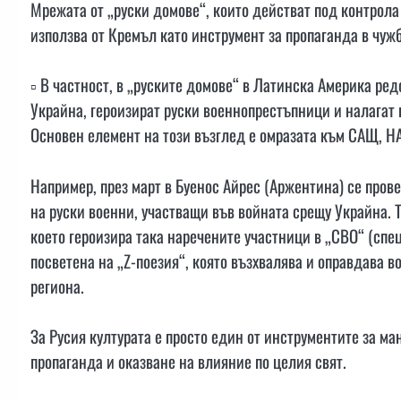
Мрежата от „руски домове“, които действат под контрола
използва от Кремъл като инструмент за пропаганда в чуж
▫️ В частност, в „руските домове“ в Латинска Америка ре
Украйна, героизират руски военнопрестъпници и налагат 
Основен елемент на този възглед е омразата към САЩ, НА
Например, през март в Буенос Айрес (Аржентина) се пров
на руски военни, участващи във войната срещу Украйна. 
което героизира така наречените участници в „СВО“ (спе
посветена на „Z-поезия“, която възхвалява и оправдава в
региона.
За Русия културата е просто един от инструментите за м
пропаганда и оказване на влияние по целия свят.