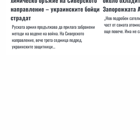
химическо оръжие на Сиверското
около охладит
направление – украинските бойци
Запорожката 
страдат
„Нов подробен сатели
част от самата атом
Руската армия продължава да прилага забранени
още повече. Има не с
методи на водене на война. На Сиверското
направление, вече трета седмица подред,
украинските защитници…