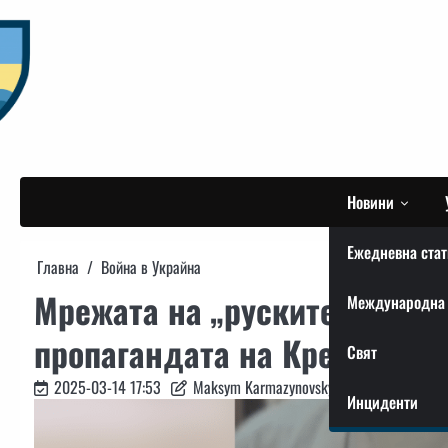
Skip
to
content
Новини
Ежедневна стат
Главна
Война в Украйна
Мрежата на „руските домове
Международна 
пропагандата на Кремъл
Свят
2025-03-14 17:53
Maksym Karmazynovskyi
Инциденти