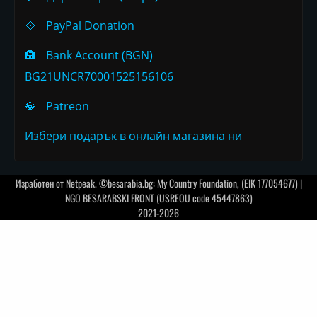
💠
PayPal Donation
🏦
Bank Account (BGN)
BG21UNCR70001525156106
💎
Patreon
Избери подарък в онлайн магазина ни
Изработен от
Netpeak
. ©besarabia.bg: My Country Foundation, (EIK 177054677) |
NGO BESARABSKI FRONT (USREOU code 45447863)
2021-2026