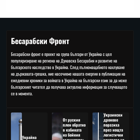
Бесарабски Фронт
Бесарабски фронт е проект на група българи от Украйна с цел
популяризиране на региона на Дунавска Бесарабия и развитие на
българското наследство в Украйна. След пълномащабното нахлуване
на държавата-грешка, ние насочихме нашата енергия в публикация на
ежедневни хроники за войната в Украйна на български език за да може
българският читател да получава актуална информация за случващото
се в момента.
Украински
От руския
дронове
плен обратно
поразиха
в кабината
през нощта
на бойния
логистични
Украйна
хеликоптер:
центрове на