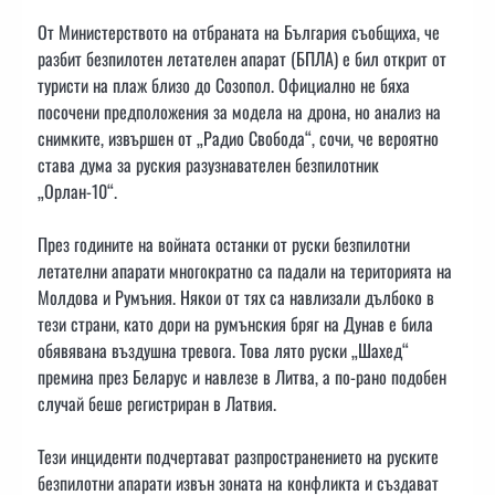
От Министерството на отбраната на България съобщиха, че
разбит безпилотен летателен апарат (БПЛА) е бил открит от
туристи на плаж близо до Созопол. Официално не бяха
посочени предположения за модела на дрона, но анализ на
снимките, извършен от „Радио Свобода“, сочи, че вероятно
става дума за руския разузнавателен безпилотник
„Орлан-10“.
През годините на войната останки от руски безпилотни
летателни апарати многократно са падали на територията на
Молдова и Румъния. Някои от тях са навлизали дълбоко в
тези страни, като дори на румънския бряг на Дунав е била
обявявана въздушна тревога. Това лято руски „Шахед“
премина през Беларус и навлезе в Литва, а по-рано подобен
случай беше регистриран в Латвия.
Тези инциденти подчертават разпространението на руските
безпилотни апарати извън зоната на конфликта и създават