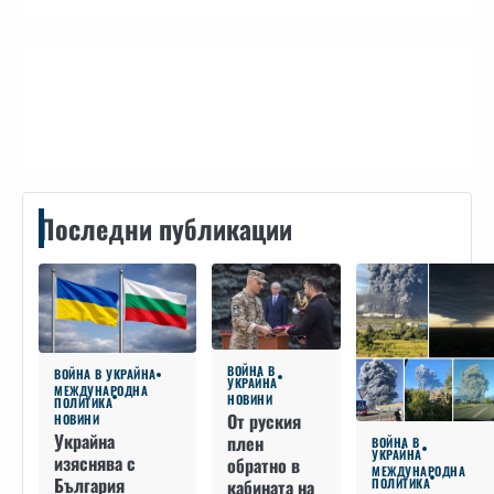
Контакти
Последни публикации
ВОЙНА В
ВОЙНА В УКРАЙНА
УКРАЙНА
МЕЖДУНАРОДНА
НОВИНИ
ПОЛИТИКА
От руския
НОВИНИ
Украйна
плен
ВОЙНА В
УКРАЙНА
изяснява с
обратно в
МЕЖДУНАРОДНА
България
кабината на
ПОЛИТИКА