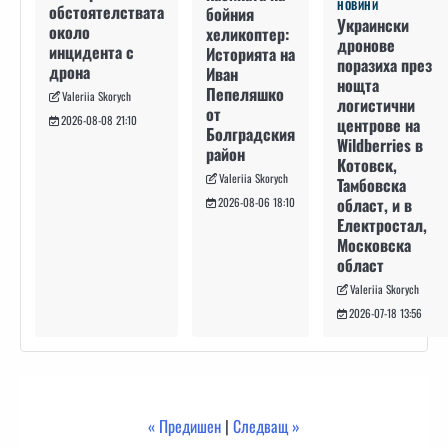
НОВИНИ
обстоятелствата
бойния
Украински
около
хеликоптер:
дронове
инцидента с
Историята на
поразиха през
дрона
Иван
нощта
Пепеляшко
Valeriia Skorych
логистични
от
2026-08-08 21:10
центрове на
Болградския
Wildberries в
район
Котовск,
Valeriia Skorych
Тамбовска
област, и в
2026-08-06 18:10
Електростал,
Московска
област
Valeriia Skorych
2026-07-18 13:56
« Предишен
|
Следващ »