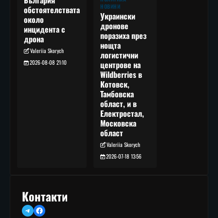
България
НОВИНИ
обстоятелствата
Украински
около
дронове
инцидента с
поразиха през
дрона
нощта
Valeriia Skorych
логистични
2026-08-08 21:10
центрове на
Wildberries в
Котовск,
Тамбовска
област, и в
Електростал,
Московска
област
Valeriia Skorych
2026-07-18 13:56
Контакти
Telegram
Facebook