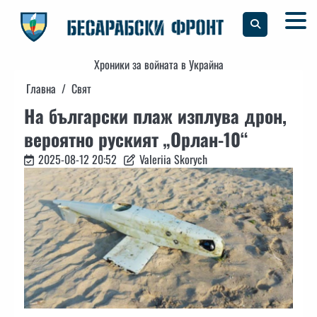
Skip
to
content
Хроники за войната в Украйна
Главна
Свят
На български плаж изплува дрон,
вероятно руският „Орлан-10“
2025-08-12 20:52
Valeriia Skorych