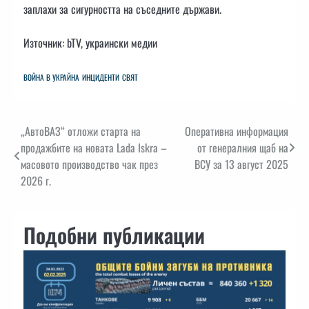
заплахи за сигурността на съседните държави.
Източник: bTV, украински медии
ВОЙНА В УКРАЙНА
ИНЦИДЕНТИ
СВЯТ
Навигация
„АвтоВАЗ“ отложи старта на
Оперативна информация
продажбите на новата Lada Iskra –
от генералния щаб на
масовото производство чак през
ВСУ за 13 август 2025
2026 г.
Подобни публикации