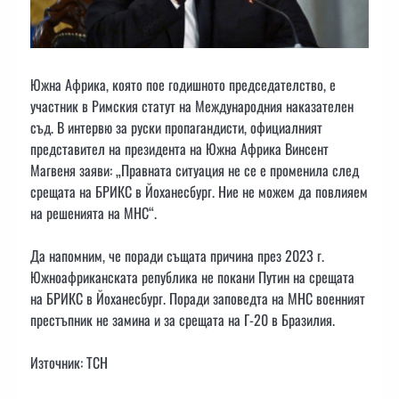
Южна Африка, която пое годишното председателство, е
участник в Римския статут на Международния наказателен
съд. В интервю за руски пропагандисти, официалният
представител на президента на Южна Африка Винсент
Магвеня заяви: „Правната ситуация не се е променила след
срещата на БРИКС в Йоханесбург. Ние не можем да повлияем
на решенията на МНС“.
Да напомним, че поради същата причина през 2023 г.
Южноафриканската република не покани Путин на срещата
на БРИКС в Йоханесбург. Поради заповедта на МНС военният
престъпник не замина и за срещата на Г-20 в Бразилия.
Източник: ТСН