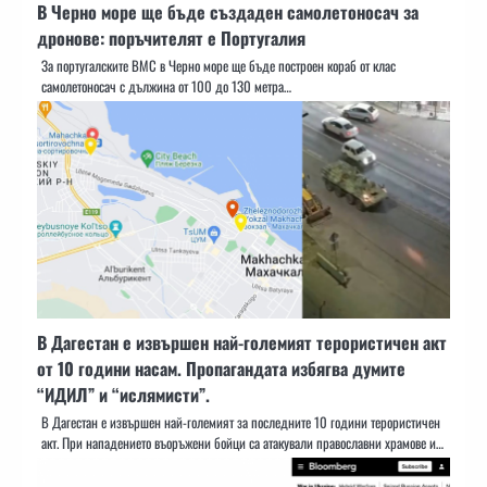
В Черно море ще бъде създаден самолетоносач за
дронове: поръчителят е Португалия
За португалските ВМС в Черно море ще бъде построен кораб от клас
самолетоносач с дължина от 100 до 130 метра…
В Дагестан е извършен най-големият терористичен акт
от 10 години насам. Пропагандата избягва думите
“ИДИЛ” и “ислямисти”.
В Дагестан е извършен най-големият за последните 10 години терористичен
акт. При нападението въоръжени бойци са атакували православни храмове и…