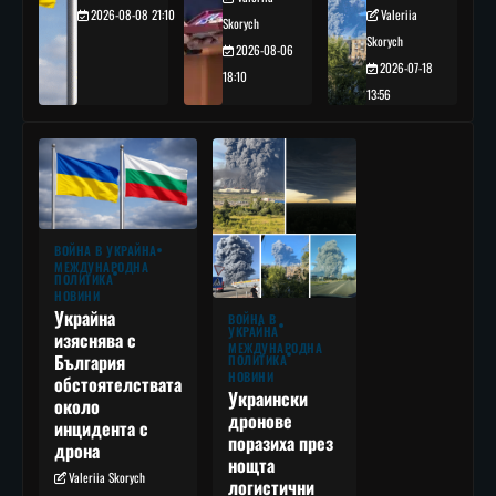
2026-08-08 21:10
Valeriia
Skorych
Skorych
2026-08-06
2026-07-18
18:10
13:56
ВОЙНА В УКРАЙНА
МЕЖДУНАРОДНА
ПОЛИТИКА
НОВИНИ
Украйна
ВОЙНА В
УКРАЙНА
изяснява с
МЕЖДУНАРОДНА
България
ПОЛИТИКА
НОВИНИ
обстоятелствата
Украински
около
дронове
инцидента с
поразиха през
дрона
нощта
Valeriia Skorych
логистични