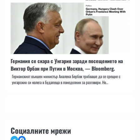
Германия се скара с Унгария заради посещението на
Виктор Орбан при Путин в Москва, — Bloomberg.
Германският външен министър Аналена Бербок трябваше да се срещне с
унгарския си колега в Будапеща в понеделник за разговори. Но…
Социалните мрежи
Telegram
Facebook