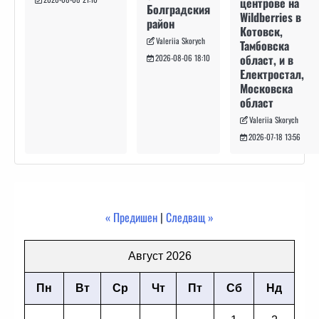
центрове на
Болградския
Wildberries в
район
Котовск,
Valeriia Skorych
Тамбовска
област, и в
2026-08-06 18:10
Електростал,
Московска
област
Valeriia Skorych
2026-07-18 13:56
« Предишен
|
Следващ »
Август 2026
Пн
Вт
Ср
Чт
Пт
Сб
Нд