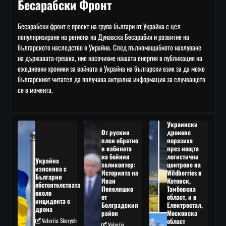
Бесарабски Фронт
Бесарабски фронт е проект на група българи от Украйна с цел
популяризиране на региона на Дунавска Бесарабия и развитие на
българското наследство в Украйна. След пълномащабното нахлуване
на държавата-грешка, ние насочихме нашата енергия в публикация на
ежедневни хроники за войната в Украйна на български език за да може
българският читател да получава актуална информация за случващото
се в момента.
Украински
От руския
дронове
плен обратно
поразиха
в кабината
през нощта
на бойния
логистични
Украйна
хеликоптер:
центрове на
изяснява с
Историята на
Wildberries в
България
Иван
Котовск,
обстоятелствата
Пепеляшко
Тамбовска
около
от
област, и в
инцидента с
Болградския
Електростал,
дрона
район
Московска
Valeriia Skorych
област
Valeriia