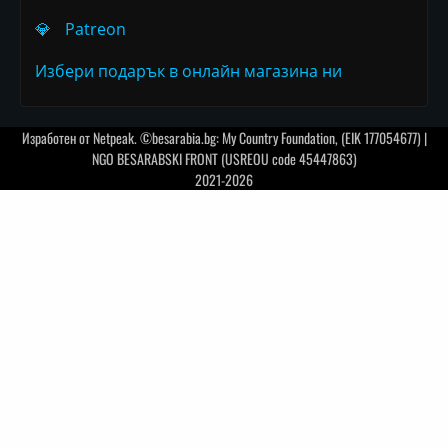
💎
Patreon
Избери подарък в онлайн магазина ни
Изработен от
Netpeak
. ©besarabia.bg: My Country Foundation, (EIK 177054677) |
NGO BESARABSKI FRONT (USREOU code 45447863)
2021-2026