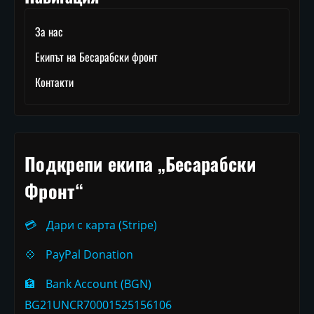
За нас
Екипът на Бесарабски фронт
Контакти
Подкрепи екипа „Бесарабски
Фронт“
💳
Дари с карта (Stripe)
💠
PayPal Donation
🏦
Bank Account (BGN)
BG21UNCR70001525156106