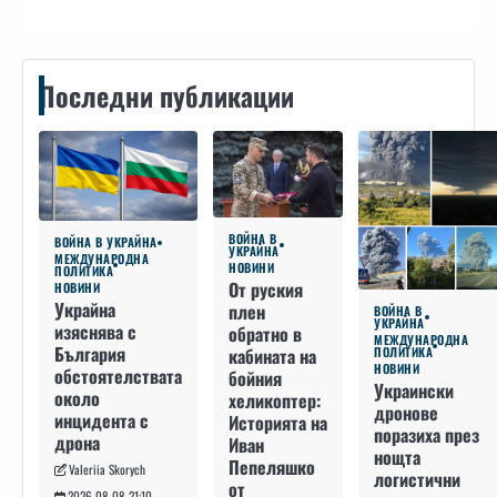
Последни публикации
ВОЙНА В
ВОЙНА В УКРАЙНА
УКРАЙНА
МЕЖДУНАРОДНА
НОВИНИ
ПОЛИТИКА
От руския
НОВИНИ
Украйна
плен
ВОЙНА В
УКРАЙНА
изяснява с
обратно в
МЕЖДУНАРОДНА
България
кабината на
ПОЛИТИКА
НОВИНИ
обстоятелствата
бойния
Украински
около
хеликоптер:
дронове
инцидента с
Историята на
поразиха през
дрона
Иван
нощта
Пепеляшко
Valeriia Skorych
логистични
от
2026-08-08 21:10