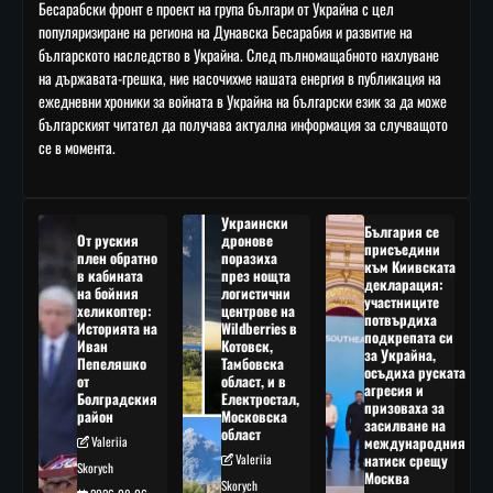
Бесарабски фронт е проект на група българи от Украйна с цел
популяризиране на региона на Дунавска Бесарабия и развитие на
българското наследство в Украйна. След пълномащабното нахлуване
на държавата-грешка, ние насочихме нашата енергия в публикация на
ежедневни хроники за войната в Украйна на български език за да може
българският читател да получава актуална информация за случващото
се в момента.
Украински
България се
От руския
дронове
присъедини
плен обратно
поразиха
към Киивската
в кабината
през нощта
декларация:
на бойния
логистични
участниците
хеликоптер:
центрове на
потвърдиха
Историята на
Wildberries в
подкрепата си
Иван
Котовск,
за Украйна,
Пепеляшко
Тамбовска
осъдиха руската
от
област, и в
агресия и
Болградския
Електростал,
призоваха за
район
Московска
засилване на
област
Valeriia
международния
Valeriia
натиск срещу
Skorych
Москва
Skorych