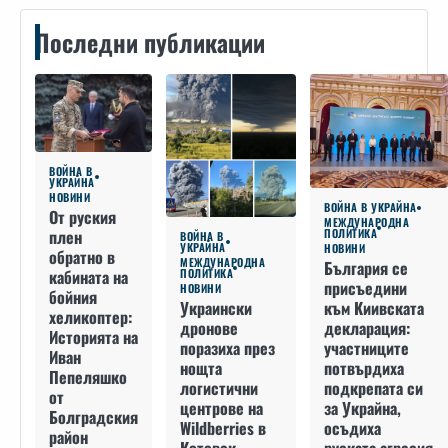
Последни публикации
ВОЙНА В
УКРАЙНА
НОВИНИ
ВОЙНА В УКРАЙНА
От руския
МЕЖДУНАРОДНА
плен
ПОЛИТИКА
ВОЙНА В
УКРАЙНА
НОВИНИ
обратно в
МЕЖДУНАРОДНА
България се
кабината на
ПОЛИТИКА
присъедини
НОВИНИ
бойния
към Киивската
Украински
хеликоптер:
декларация:
дронове
Историята на
участниците
поразиха през
Иван
потвърдиха
нощта
Пепеляшко
подкрепата си
логистични
от
за Украйна,
центрове на
Болградския
осъдиха
Wildberries в
район