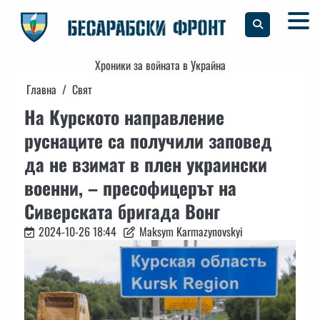
Skip
to
content
Хроники за войната в Украйна
Главна
Свят
На Курското направление
руснаците са получили заповед
да не взимат в плен украински
военни, – пресофицерът на
Сиверската бригада Вонг
2024-10-26 18:44
Maksym Karmazynovskyi