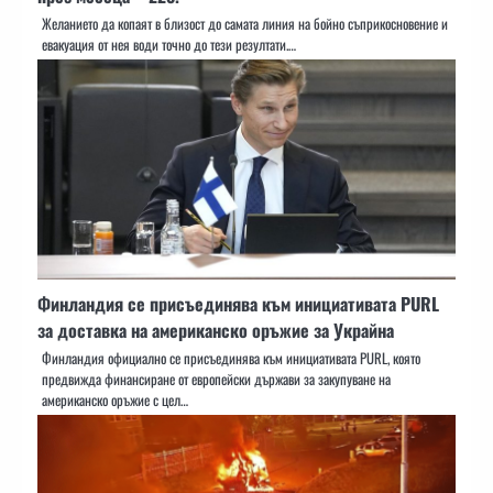
Желанието да копаят в близост до самата линия на бойно съприкосновение и
евакуация от нея води точно до тези резултати.…
Финландия се присъединява към инициативата PURL
за доставка на американско оръжие за Украйна
Финландия официално се присъединява към инициативата PURL, която
предвижда финансиране от европейски държави за закупуване на
американско оръжие с цел…