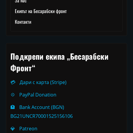
За нас
Екипът на Бесарабски фронт
Контакти
Подкрепи екипа „Бесарабски
Фронт“
💳
Дари с карта (Stripe)
💠
PayPal Donation
🏦
Bank Account (BGN)
BG21UNCR70001525156106
💎
Patreon