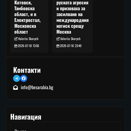
руската агресия
Котовск,
и призоваха за
Тамбовска
засилване на
област, и в
международния
Електростал,
натиск срещу
Московска
Москва
област
Valeriia Skorych
Valeriia Skorych
2026-07-16 23:49
2026-07-18 13:56
Контакти
Telegram
Facebook
info@besarabia.bg
Навигация