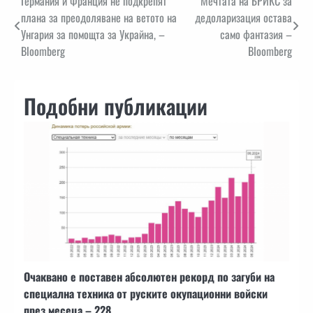
Навигация
Германия и Франция не подкрепят
Мечтата на БРИКС за
плана за преодоляване на ветото на
дедоларизация остава
Унгария за помощта за Украйна, –
само фантазия –
Bloomberg
Bloomberg
Подобни публикации
Очаквано е поставен абсолютен рекорд по загуби на
специална техника от руските окупационни войски
през месеца – 228.