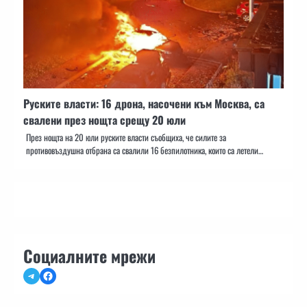
Руските власти: 16 дрона, насочени към Москва, са
свалени през нощта срещу 20 юли
През нощта на 20 юли руските власти съобщиха, че силите за
противовъздушна отбрана са свалили 16 безпилотника, които са летели…
Социалните мрежи
Telegram
Facebook