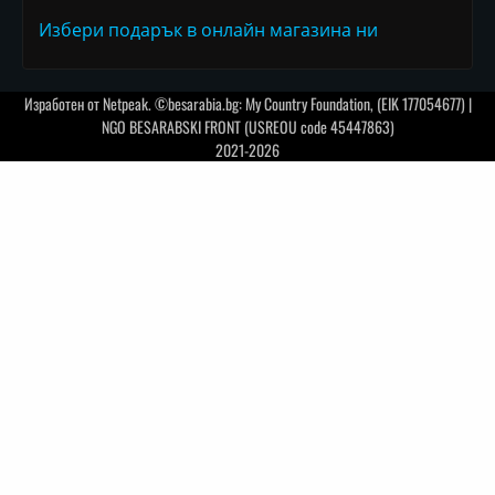
Избери подарък в онлайн магазина ни
Изработен от
Netpeak
. ©besarabia.bg: My Country Foundation, (EIK 177054677) |
NGO BESARABSKI FRONT (USREOU code 45447863)
2021-2026