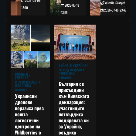
2026-08-06
Valeriia Skorych
2026-07-18
18:10
2026-07-16 23:49
13:56
ВОЙНА В УКРАЙНА
МЕЖДУНАРОДНА
ПОЛИТИКА
ВОЙНА В
УКРАЙНА
НОВИНИ
МЕЖДУНАРОДНА
България се
ПОЛИТИКА
присъедини
НОВИНИ
към Киивската
Украински
декларация:
дронове
участниците
поразиха през
потвърдиха
нощта
подкрепата си
логистични
за Украйна,
центрове на
осъдиха
Wildberries в