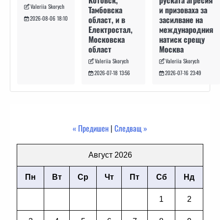
руската агресия
Котовск,
Valeriia Skorych
и призоваха за
Тамбовска
засилване на
област, и в
2026-08-06 18:10
международния
Електростал,
натиск срещу
Московска
Москва
област
Valeriia Skorych
Valeriia Skorych
2026-07-16 23:49
2026-07-18 13:56
« Предишен
|
Следващ »
Август 2026
Пн
Вт
Ср
Чт
Пт
Сб
Нд
1
2