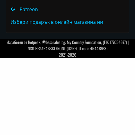
💎
Patreon
Избери подарък в онлайн магазина ни
Изработен от
Netpeak
. ©besarabia.bg: My Country Foundation, (EIK 177054677) |
NGO BESARABSKI FRONT (USREOU code 45447863)
2021-2026