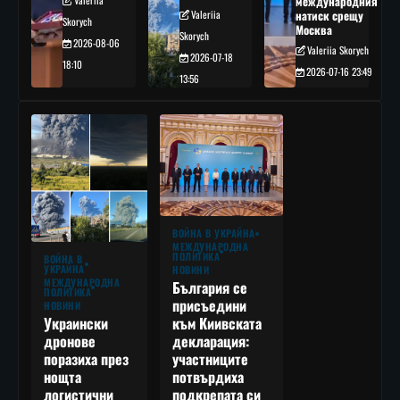
международния
Valeriia
натиск срещу
Skorych
Москва
Skorych
2026-08-06
Valeriia Skorych
2026-07-18
18:10
2026-07-16 23:49
13:56
ВОЙНА В УКРАЙНА
МЕЖДУНАРОДНА
ПОЛИТИКА
ВОЙНА В
УКРАЙНА
НОВИНИ
МЕЖДУНАРОДНА
България се
ПОЛИТИКА
присъедини
НОВИНИ
към Киивската
Украински
декларация:
дронове
участниците
поразиха през
потвърдиха
нощта
подкрепата си
логистични