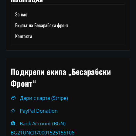
За нас
Екипът на Бесарабски фронт
Контакти
Подкрепи екипа „Бесарабски
Фронт“
💳
Дари с карта (Stripe)
💠
PayPal Donation
🏦
Bank Account (BGN)
BG21UNCR70001525156106