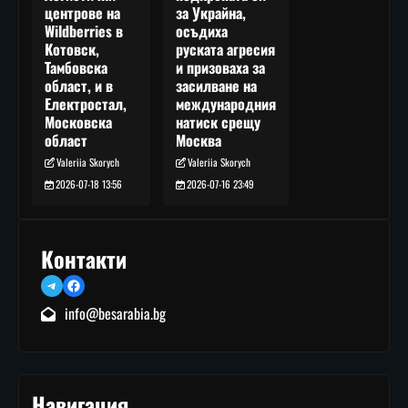
за Украйна,
центрове на
осъдиха
Wildberries в
руската агресия
Котовск,
и призоваха за
Тамбовска
засилване на
област, и в
международния
Електростал,
натиск срещу
Московска
Москва
област
Valeriia Skorych
Valeriia Skorych
2026-07-16 23:49
2026-07-18 13:56
Контакти
Telegram
Facebook
info@besarabia.bg
Навигация