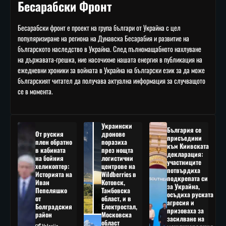
Бесарабски Фронт
Бесарабски фронт е проект на група българи от Украйна с цел
популяризиране на региона на Дунавска Бесарабия и развитие на
българското наследство в Украйна. След пълномащабното нахлуване
на държавата-грешка, ние насочихме нашата енергия в публикация на
ежедневни хроники за войната в Украйна на български език за да може
българският читател да получава актуална информация за случващото
се в момента.
Украински
България се
От руския
дронове
присъедини
плен обратно
поразиха
към Киивската
в кабината
през нощта
декларация:
на бойния
логистични
участниците
хеликоптер:
центрове на
потвърдиха
Историята на
Wildberries в
подкрепата си
Иван
Котовск,
за Украйна,
Пепеляшко
Тамбовска
осъдиха руската
от
област, и в
агресия и
Болградския
Електростал,
призоваха за
район
Московска
засилване на
област
Valeriia