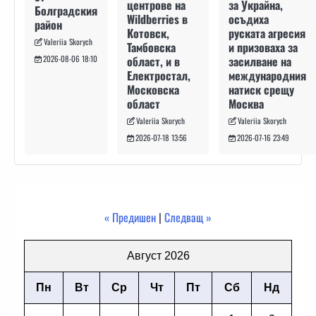
за Украйна,
центрове на
Болградския
осъдиха
Wildberries в
район
руската агресия
Котовск,
Valeriia Skorych
и призоваха за
Тамбовска
засилване на
област, и в
2026-08-06 18:10
международния
Електростал,
натиск срещу
Московска
Москва
област
Valeriia Skorych
Valeriia Skorych
2026-07-16 23:49
2026-07-18 13:56
« Предишен
|
Следващ »
Август 2026
Пн
Вт
Ср
Чт
Пт
Сб
Нд