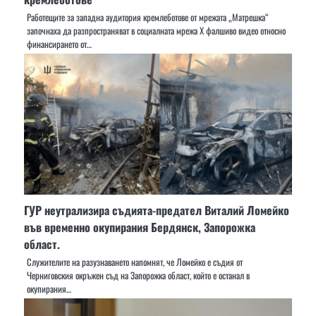
Работещите за западна аудитория кремлеботове от мрежата „Матрешка“
започнаха да разпространяват в социалната мрежа X фалшиво видео относно
финансирането от…
ГУР неутрализира съдията-предател Виталий Ломейко
във временно окупирания Бердянск, Запорожка
област.
Служителите на разузнаването напомнят, че Ломейко е съдия от
Черниговския окръжен съд на Запорожка област, който е останал в
окупирания…