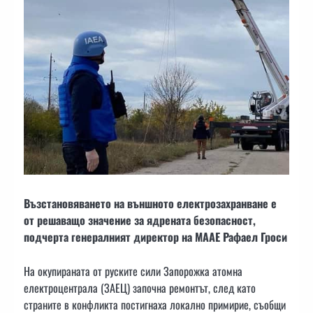
Възстановяването на външното електрозахранване е
от решаващо значение за ядрената безопасност,
подчерта генералният директор на МААЕ Рафаел Гроси
На окупираната от руските сили Запорожка атомна
електроцентрала (ЗАЕЦ) започна ремонтът, след като
страните в конфликта постигнаха локално примирие, съобщи