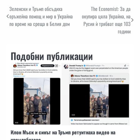
Навигация
Зеленски и Тръмп обсъдиха
The Economist: За да
оръжейна помощ и мир в Украйна
окупира цяла Украйна, на
по време на среща в Белия дом
Русия ѝ трябват още 103
години
Подобни публикации
Илон Мъск и синът на Тръмп ретуитнаха видео на
кремлеботове