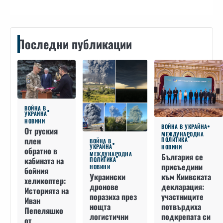
Последни публикации
ВОЙНА В
УКРАЙНА
НОВИНИ
ВОЙНА В УКРАЙНА
От руския
МЕЖДУНАРОДНА
плен
ПОЛИТИКА
ВОЙНА В
УКРАЙНА
НОВИНИ
обратно в
МЕЖДУНАРОДНА
България се
кабината на
ПОЛИТИКА
присъедини
НОВИНИ
бойния
към Киивската
Украински
хеликоптер:
декларация:
дронове
Историята на
участниците
поразиха през
Иван
потвърдиха
нощта
Пепеляшко
подкрепата си
логистични
от