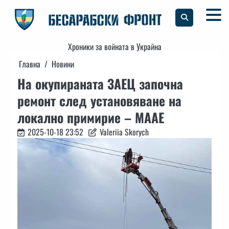
Skip
to
content
Хроники за войната в Украйна
Главна
Новини
На окупираната ЗАЕЦ започна
ремонт след установяване на
локално примирие – МААЕ
2025-10-18 23:52
Valeriia Skorych